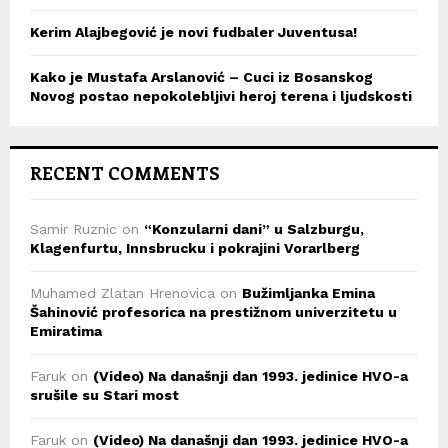
Kerim Alajbegović je novi fudbaler Juventusa!
Kako je Mustafa Arslanović – Cuci iz Bosanskog
Novog postao nepokolebljivi heroj terena i ljudskosti
RECENT COMMENTS
Samir Ruznic
on
“Konzularni dani” u Salzburgu,
Klagenfurtu, Innsbrucku i pokrajini Vorarlberg
Muhamed Zlatan Hrenovica
on
Bužimljanka Emina
Šahinović profesorica na prestižnom univerzitetu u
Emiratima
Faruk
on
(Video) Na današnji dan 1993. jedinice HVO-a
srušile su Stari most
Faruk
on
(Video) Na današnji dan 1993. jedinice HVO-a