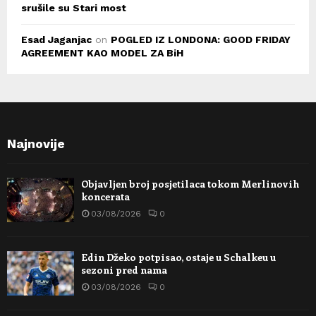
srušile su Stari most
Esad Jaganjac
on
POGLED IZ LONDONA: GOOD FRIDAY
AGREEMENT KAO MODEL ZA BiH
Najnovije
Objavljen broj posjetilaca tokom Merlinovih
koncerata
03/08/2026
0
Edin Džeko potpisao, ostaje u Schalkeu u
sezoni pred nama
03/08/2026
0