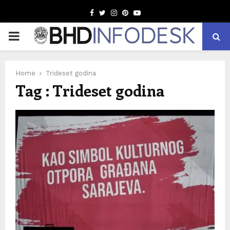
Facebook
Twitter
Instagram
Pinterest
Youtube
PRIMARY
MENU
Home
Trideset godina
Tag : Trideset godina