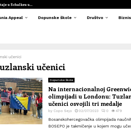
taje u Schalkeu u…
Elvedina Muzaf
snia Appeal
Dopunske škole
Društvo
Biznis
nski učenici
Tuzlanski učenici
Dopunske škole
Na internacionalnoj Greenwi
olimpijadi u Londonu: Tuzla
učenici osvojili tri medalje
by
Copo Sejo
02/07/2023
0
479
Bosanskohercegovačka olimpijada naučnih
BOSEPO je takmičenje u kojem mogu učest