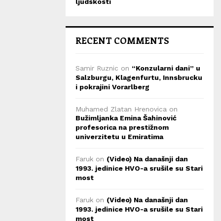
ljudskosti
RECENT COMMENTS
Samir Ruznic
on
“Konzularni dani” u
Salzburgu, Klagenfurtu, Innsbrucku
i pokrajini Vorarlberg
Muhamed Zlatan Hrenovica
on
Bužimljanka Emina Šahinović
profesorica na prestižnom
univerzitetu u Emiratima
Faruk
on
(Video) Na današnji dan
1993. jedinice HVO-a srušile su Stari
most
Faruk
on
(Video) Na današnji dan
1993. jedinice HVO-a srušile su Stari
most