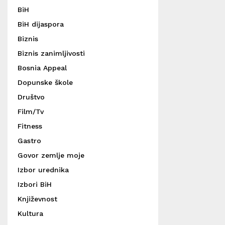
BiH
BiH dijaspora
Biznis
Biznis zanimljivosti
Bosnia Appeal
Dopunske škole
Društvo
Film/Tv
Fitness
Gastro
Govor zemlje moje
Izbor urednika
Izbori BiH
Književnost
Kultura