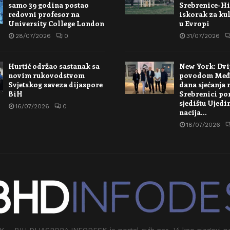
samo 39 godina postao
Srebrenice-Hi
redovni profesor na
iskorak za kul
University College London
u Evropi
28/07/2026
0
31/07/2026
Hurtić održao sastanak sa
New York: Dvi
novim rukovodstvom
povodom Međ
Svjetskog saveza dijaspore
dana sjećanja 
BiH
Srebrenici po
sjedištu Ujedi
16/07/2026
0
nacija…
18/07/2026