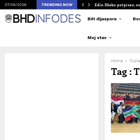
om Merlinovih koncerata
Edin Džeko potpisao, os
07/08/2026
TRENDING NOW
BiH dijaspora
Bo
Moj stav
Home
Tuzla
Tag : 