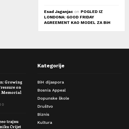
Esad Jaganjac
on
POGLED IZ
LONDONA: GOOD FRIDAY
AGREEMENT KAO MODEL ZA BiH
Kategorije
rn: Growing
BiH dijaspora
Pressure on
Bosnia Appeal
a Memorial
Dopunske škole
0
Društvo
Biznis
zeo trajnu
Kultura
niku Cvijet