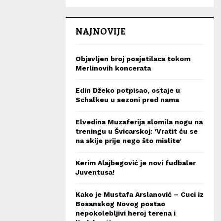
NAJNOVIJE
Objavljen broj posjetilaca tokom
Merlinovih koncerata
Edin Džeko potpisao, ostaje u
Schalkeu u sezoni pred nama
Elvedina Muzaferija slomila nogu na
treningu u Švicarskoj: ‘Vratit ću se
na skije prije nego što mislite’
Kerim Alajbegović je novi fudbaler
Juventusa!
Kako je Mustafa Arslanović – Cuci iz
Bosanskog Novog postao
nepokolebljivi heroj terena i