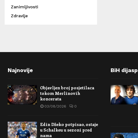
Zanimljivosti
Zdravlje
Najnovije
BiH dijas
Objavljen broj posjetilaca
tokom Merlinovih
koncerata
03/08/2026
0
Edin Džeko potpisao, ostaje
u Schalkeu u sezoni pred
nama