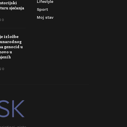
Lifestyle
storijski
turu sjećanja
Sport
Moj stav
0
je izložbe
unarodnog
na genocid u
novo u
njenih
0