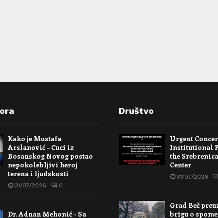
pora
Društvo
Kako je Mustafa
Urgent Conce
Arslanović – Cuci iz
Institutional 
Bosanskog Novog postao
the Srebrenic
nepokolebljivi heroj
Center
terena i ljudskosti
31/07/2026
31/07/2026
0
Grad Beč preu
Dr. Adnan Mehonić – Sa
brigu o spome