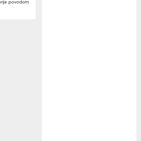
H
orije povodom