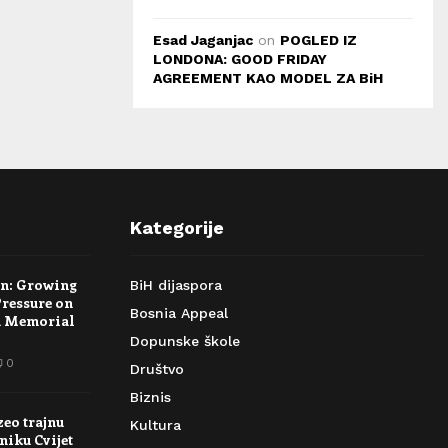
Esad Jaganjac
on
POGLED IZ
LONDONA: GOOD FRIDAY
AGREEMENT KAO MODEL ZA BiH
Kategorije
rn: Growing
BiH dijaspora
Pressure on
Bosnia Appeal
a Memorial
Dopunske škole
0
Društvo
Biznis
zeo trajnu
Kultura
niku Cvijet