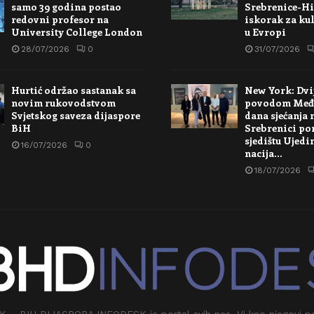
samo 39 godina postao
Srebrenice-Hi
redovni profesor na
iskorak za kul
University College London
u Evropi
28/07/2026
0
31/07/2026
Hurtić održao sastanak sa
New York: Dvi
novim rukovodstvom
povodom Međ
Svjetskog saveza dijaspore
dana sjećanja 
BiH
Srebrenici po
sjedištu Ujedi
16/07/2026
0
nacija…
18/07/2026