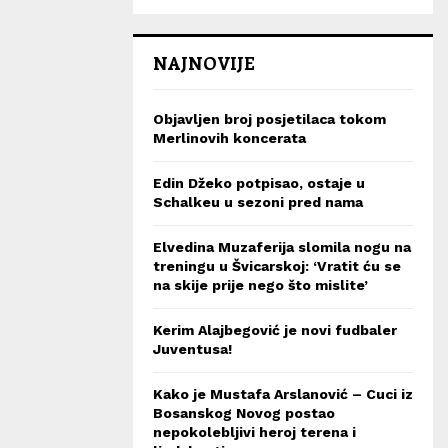
NAJNOVIJE
Objavljen broj posjetilaca tokom
Merlinovih koncerata
Edin Džeko potpisao, ostaje u
Schalkeu u sezoni pred nama
Elvedina Muzaferija slomila nogu na
treningu u Švicarskoj: ‘Vratit ću se
na skije prije nego što mislite’
Kerim Alajbegović je novi fudbaler
Juventusa!
Kako je Mustafa Arslanović – Cuci iz
Bosanskog Novog postao
nepokolebljivi heroj terena i