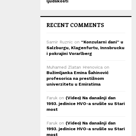
ljudskosti
RECENT COMMENTS
Samir Ruznic
on
“Konzularni dani” u
Salzburgu, Klagenfurtu, Innsbrucku
i pokrajini Vorarlberg
Muhamed Zlatan Hrenovica
on
Bužimljanka Emina Šahinović
profesorica na prestižnom
univerzitetu u Emiratima
Faruk
on
(Video) Na današnji dan
1993. jedinice HVO-a srušile su Stari
most
Faruk
on
(Video) Na današnji dan
1993. jedinice HVO-a srušile su Stari
most