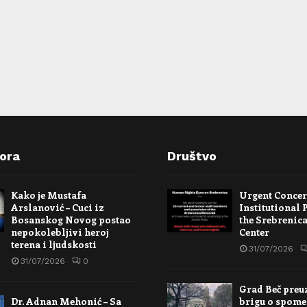
pora
Društvo
Kako je Mustafa
Urgent Conce
Arslanović – Cuci iz
Institutional 
Bosanskog Novog postao
the Srebrenic
nepokolebljivi heroj
Center
terena i ljudskosti
31/07/2026
31/07/2026
0
Grad Beč preu
Dr. Adnan Mehonić – Sa
brigu o spome