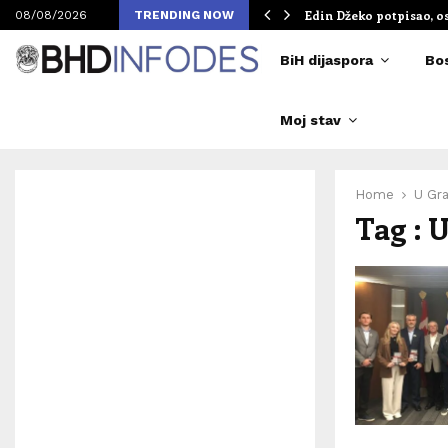
om Merlinovih koncerata
Edin Džeko potpisao, o
08/08/2026
TRENDING NOW
BiH dijaspora
Bo
Moj stav
Home
U Gra
Tag : 