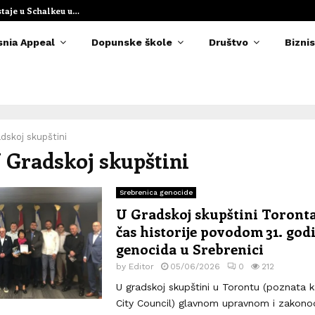
staje u Schalkeu u…
Elvedina Muzaf
snia Appeal
Dopunske škole
Društvo
Biznis
dskoj skupštini
U Gradskoj skupštini
Srebrenica genocide
U Gradskoj skupštini Toront
čas historije povodom 31. godi
genocida u Srebrenici
by
Editor
05/06/2026
0
212
U gradskoj skupštini u Torontu (poznata 
City Council) glavnom upravnom i zakono