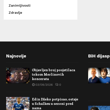
Zanimljivosti
Zdravlje
Najnovije
BiH dijas
Objavljen broj posjetilaca
tokom Merlinovih
koncerata
03/08/2026
0
Edin Džeko potpisao, ostaje
u Schalkeu u sezoni pred
nama