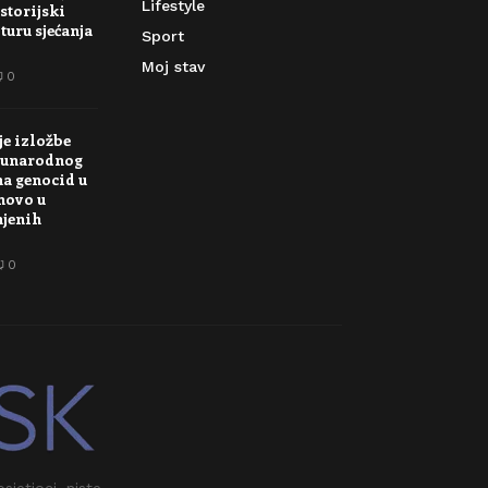
Lifestyle
storijski
turu sjećanja
Sport
Moj stav
0
je izložbe
unarodnog
na genocid u
novo u
njenih
0