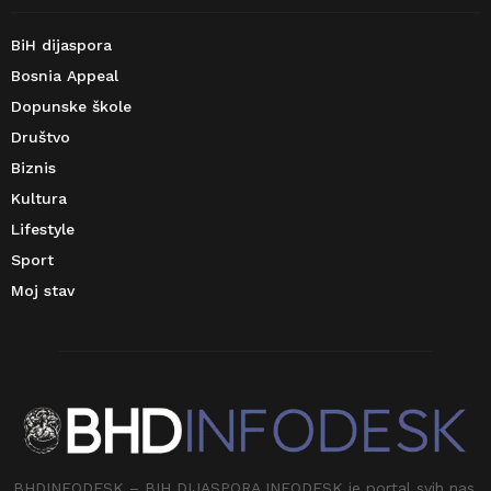
BiH dijaspora
Bosnia Appeal
Dopunske škole
Društvo
Biznis
Kultura
Lifestyle
Sport
Moj stav
BHDINFODESK – BIH DIJASPORA INFODESK je portal svih nas.