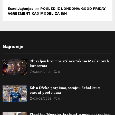
Esad Jaganjac
on
POGLED IZ LONDONA: GOOD FRIDAY
AGREEMENT KAO MODEL ZA BiH
Najnovije
Objavljen broj posjetilaca tokom Merlinovih
koncerata
03/08/2026
0
Edin Džeko potpisao, ostaje u Schalkeu u
sezoni pred nama
03/08/2026
0
Elvedina Muzaferija slomila nogu na treningu