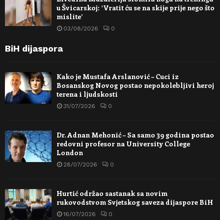
u Švicarskoj: ‘Vratit ću se na skije prije nego što
mislite’
03/08/2026
0
BiH dijaspora
Kako je Mustafa Arslanović – Cuci iz
Bosanskog Novog postao nepokolebljivi heroj
terena i ljudskosti
31/07/2026
0
Dr. Adnan Mehonić – Sa samo 39 godina postao
redovni profesor na University College
London
28/07/2026
0
Hurtić održao sastanak sa novim
rukovodstvom Svjetskog saveza dijaspore BiH
16/07/2026
0