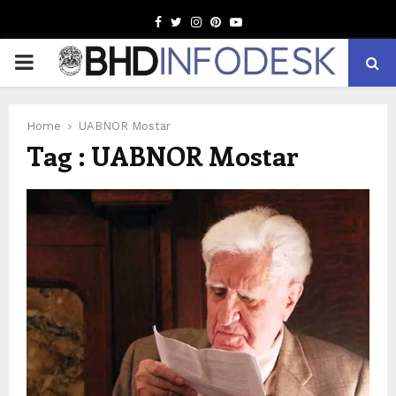
Facebook
Twitter
Instagram
Pinterest
Youtube
PRIMARY
MENU
Home
UABNOR Mostar
Tag : UABNOR Mostar