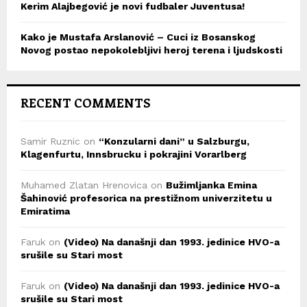
Kerim Alajbegović je novi fudbaler Juventusa!
Kako je Mustafa Arslanović – Cuci iz Bosanskog
Novog postao nepokolebljivi heroj terena i ljudskosti
RECENT COMMENTS
Samir Ruznic
on
“Konzularni dani” u Salzburgu,
Klagenfurtu, Innsbrucku i pokrajini Vorarlberg
Muhamed Zlatan Hrenovica
on
Bužimljanka Emina
Šahinović profesorica na prestižnom univerzitetu u
Emiratima
Faruk
on
(Video) Na današnji dan 1993. jedinice HVO-a
srušile su Stari most
Faruk
on
(Video) Na današnji dan 1993. jedinice HVO-a
srušile su Stari most