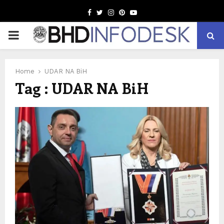
Facebook
Twitter
Instagram
Pinterest
Youtube
PRIMARY
MENU
Home
UDAR NA BiH
Tag : UDAR NA BiH