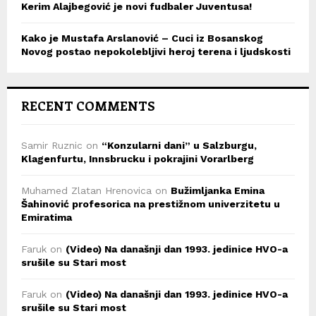
Kerim Alajbegović je novi fudbaler Juventusa!
Kako je Mustafa Arslanović – Cuci iz Bosanskog
Novog postao nepokolebljivi heroj terena i ljudskosti
RECENT COMMENTS
Samir Ruznic
on
“Konzularni dani” u Salzburgu,
Klagenfurtu, Innsbrucku i pokrajini Vorarlberg
Muhamed Zlatan Hrenovica
on
Bužimljanka Emina
Šahinović profesorica na prestižnom univerzitetu u
Emiratima
Faruk
on
(Video) Na današnji dan 1993. jedinice HVO-a
srušile su Stari most
Faruk
on
(Video) Na današnji dan 1993. jedinice HVO-a
srušile su Stari most