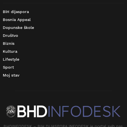
BiH dijaspora
Bosnia Appeal
Dopunske škole
Društvo
Biznis
Kultura
Lifestyle
Sport
Moj stav
BHDINFODESK – BIH DIJASPORA INFODESK je portal svih nas.