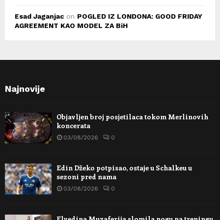
Esad Jaganjac
on
POGLED IZ LONDONA: GOOD FRIDAY
AGREEMENT KAO MODEL ZA BiH
Najnovije
Objavljen broj posjetilaca tokom Merlinovih
koncerata
03/08/2026
0
Edin Džeko potpisao, ostaje u Schalkeu u
sezoni pred nama
03/08/2026
0
Elvedina Muzaferija slomila nogu na treningu