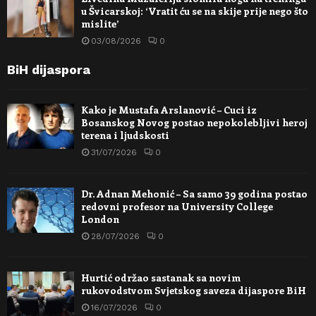
u Švicarskoj: ‘Vratit ću se na skije prije nego što
mislite’
03/08/2026
0
BiH dijaspora
Kako je Mustafa Arslanović – Cuci iz
Bosanskog Novog postao nepokolebljivi heroj
terena i ljudskosti
31/07/2026
0
Dr. Adnan Mehonić – Sa samo 39 godina postao
redovni profesor na University College
London
28/07/2026
0
Hurtić održao sastanak sa novim
rukovodstvom Svjetskog saveza dijaspore BiH
16/07/2026
0