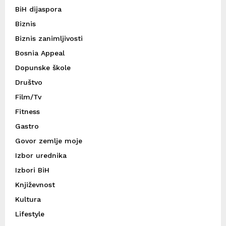
BiH dijaspora
Biznis
Biznis zanimljivosti
Bosnia Appeal
Dopunske škole
Društvo
Film/Tv
Fitness
Gastro
Govor zemlje moje
Izbor urednika
Izbori BiH
Književnost
Kultura
Lifestyle