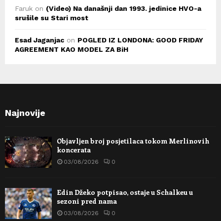
Faruk
on
(Video) Na današnji dan 1993. jedinice HVO-a
srušile su Stari most
Esad Jaganjac
on
POGLED IZ LONDONA: GOOD FRIDAY
AGREEMENT KAO MODEL ZA BiH
Najnovije
Objavljen broj posjetilaca tokom Merlinovih
koncerata
03/08/2026
0
Edin Džeko potpisao, ostaje u Schalkeu u
sezoni pred nama
03/08/2026
0