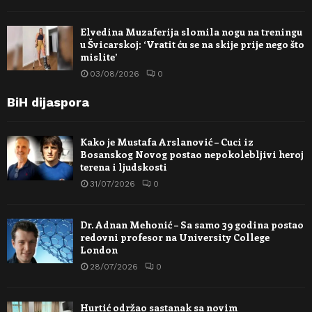
Elvedina Muzaferija slomila nogu na treningu
u Švicarskoj: ‘Vratit ću se na skije prije nego što
mislite’
03/08/2026
0
BiH dijaspora
Kako je Mustafa Arslanović – Cuci iz
Bosanskog Novog postao nepokolebljivi heroj
terena i ljudskosti
31/07/2026
0
Dr. Adnan Mehonić – Sa samo 39 godina postao
redovni profesor na University College
London
28/07/2026
0
Hurtić održao sastanak sa novim