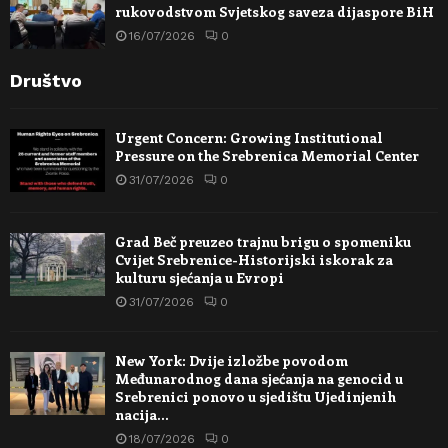
rukovodstvom Svjetskog saveza dijaspore BiH
16/07/2026
0
Društvo
Urgent Concern: Growing Institutional
Pressure on the Srebrenica Memorial Center
31/07/2026
0
Grad Beč preuzeo trajnu brigu o spomeniku
Cvijet Srebrenice-Historijski iskorak za
kulturu sjećanja u Evropi
31/07/2026
0
New York: Dvije izložbe povodom
Međunarodnog dana sjećanja na genocid u
Srebrenici ponovo u sjedištu Ujedinjenih
nacija…
18/07/2026
0