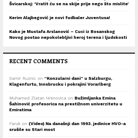
Švicarskoj: ‘Vratit ću se na skije prije nego što mislite’
Kerim Alajbegović je novi fudbaler Juventusa!
Kako je Mustafa Arslanović – Cuci iz Bosanskog
Novog postao nepokolebljivi heroj terena i ljudskosti
RECENT COMMENTS
Samir Ruznic
on
“Konzularni dani” u Salzburgu,
Klagenfurtu, Innsbrucku i pokrajini Vorarlberg
Muhamed Zlatan Hrenovica
on
Bužimljanka Emina
Šahinović profesorica na prestižnom univerzitetu u
Emiratima
Faruk
on
(Video) Na današnji dan 1993. jedinice HVO-a
srušile su Stari most