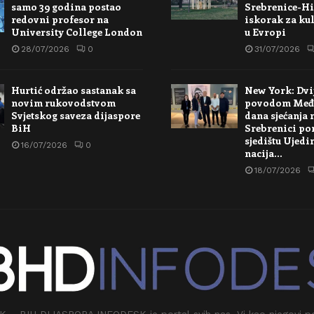
samo 39 godina postao
Srebrenice-Hi
redovni profesor na
iskorak za kul
University College London
u Evropi
28/07/2026
0
31/07/2026
Hurtić održao sastanak sa
New York: Dvi
novim rukovodstvom
povodom Međ
Svjetskog saveza dijaspore
dana sjećanja 
BiH
Srebrenici po
sjedištu Ujedi
16/07/2026
0
nacija…
18/07/2026