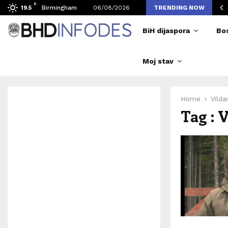
C
vljen broj posjetilaca tokom Merlinovih koncerata
Birmingham
06/08/2026
TRENDING NOW
19.5
BiH dijaspora
Bo
Moj stav
Home
Vilda
Tag : 