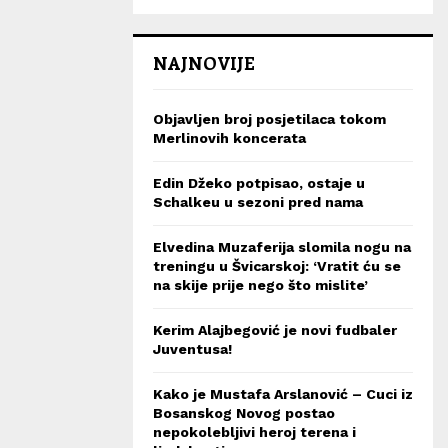
NAJNOVIJE
Objavljen broj posjetilaca tokom
Merlinovih koncerata
Edin Džeko potpisao, ostaje u
Schalkeu u sezoni pred nama
Elvedina Muzaferija slomila nogu na
treningu u Švicarskoj: ‘Vratit ću se
na skije prije nego što mislite’
Kerim Alajbegović je novi fudbaler
Juventusa!
Kako je Mustafa Arslanović – Cuci iz
Bosanskog Novog postao
nepokolebljivi heroj terena i