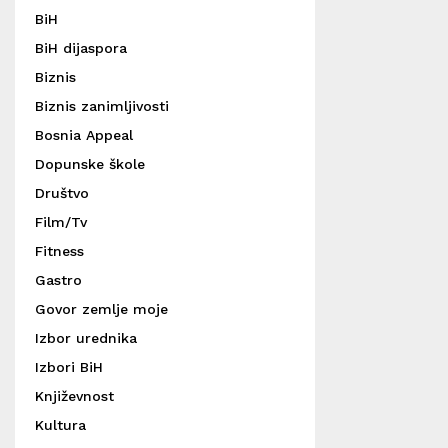
BiH
BiH dijaspora
Biznis
Biznis zanimljivosti
Bosnia Appeal
Dopunske škole
Društvo
Film/Tv
Fitness
Gastro
Govor zemlje moje
Izbor urednika
Izbori BiH
Književnost
Kultura