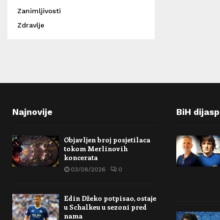
Zanimljivosti
Zdravlje
Najnovije
BiH dijas
Objavljen broj posjetilaca
tokom Merlinovih
koncerata
03/08/2026
0
Edin Džeko potpisao, ostaje
u Schalkeu u sezoni pred
nama