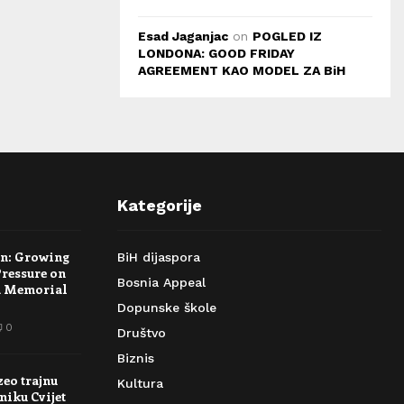
Esad Jaganjac
on
POGLED IZ
LONDONA: GOOD FRIDAY
AGREEMENT KAO MODEL ZA BiH
Kategorije
rn: Growing
BiH dijaspora
Pressure on
Bosnia Appeal
a Memorial
Dopunske škole
0
Društvo
Biznis
zeo trajnu
Kultura
niku Cvijet