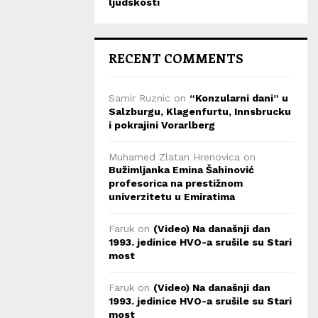
ljudskosti
RECENT COMMENTS
Samir Ruznic
on
“Konzularni dani” u
Salzburgu, Klagenfurtu, Innsbrucku
i pokrajini Vorarlberg
Muhamed Zlatan Hrenovica
on
Bužimljanka Emina Šahinović
profesorica na prestižnom
univerzitetu u Emiratima
Faruk
on
(Video) Na današnji dan
1993. jedinice HVO-a srušile su Stari
most
Faruk
on
(Video) Na današnji dan
1993. jedinice HVO-a srušile su Stari
most