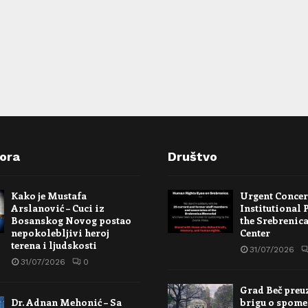
pora
Društvo
Kako je Mustafa
Urgent Conce
Arslanović – Cuci iz
Institutional 
Bosanskog Novog postao
the Srebrenic
nepokolebljivi heroj
Center
terena i ljudskosti
31/07/2026
31/07/2026
0
Grad Beč preu
Dr. Adnan Mehonić – Sa
brigu o spome