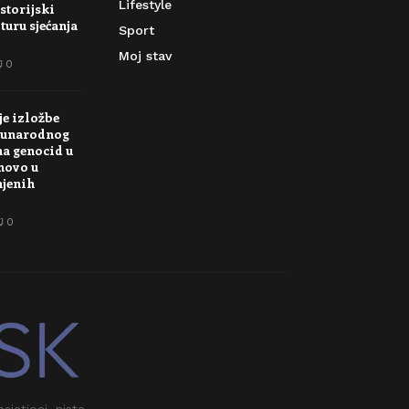
Lifestyle
storijski
turu sjećanja
Sport
Moj stav
0
je izložbe
unarodnog
na genocid u
novo u
njenih
0