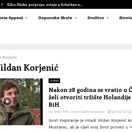
Edin Džeko potpisao, ostaje u Schalkeu u…
snia Appeal
Dopunske škole
Društvo
Biznis
n Korjenić
Vildan Korjenić
Video
Nakon 28 godina se vratio u Č
želi otvoriti tržište Holandij
BiH
by
BHD Info Desk Administrator
24/05/2022
Gost Inspiracije je mladi Vildan Korjenić k
Mostarac, ali je cijeli svoj život proveo u 