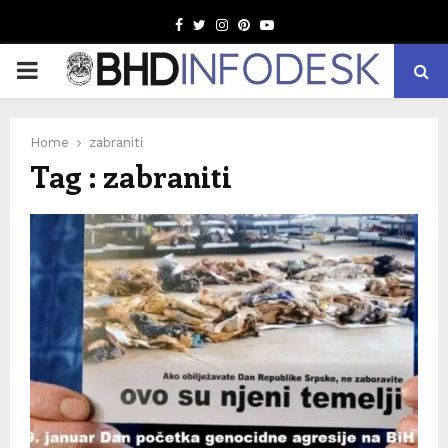
Facebook
Twitter
Instagram
Pinterest
Youtube
PRIMARY
MENU
Home
zabraniti
Tag : zabraniti