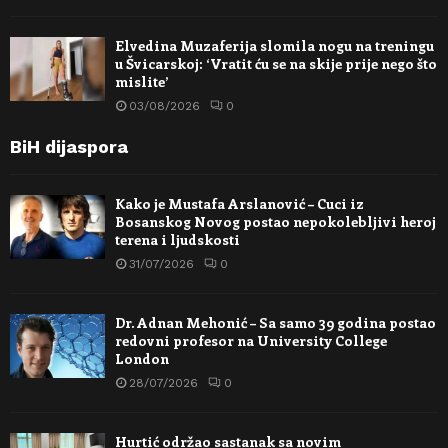
Elvedina Muzaferija slomila nogu na treningu
u Švicarskoj: ‘Vratit ću se na skije prije nego što
mislite’
03/08/2026
0
BiH dijaspora
Kako je Mustafa Arslanović – Cuci iz
Bosanskog Novog postao nepokolebljivi heroj
terena i ljudskosti
31/07/2026
0
Dr. Adnan Mehonić – Sa samo 39 godina postao
redovni profesor na University College
London
28/07/2026
0
Hurtić održao sastanak sa novim