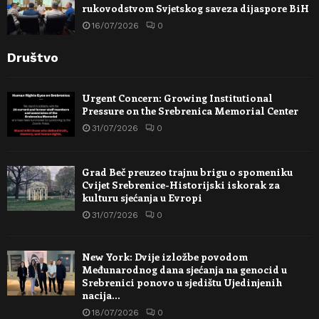
rukovodstvom Svjetskog saveza dijaspore BiH
16/07/2026
0
Društvo
Urgent Concern: Growing Institutional
Pressure on the Srebrenica Memorial Center
31/07/2026
0
Grad Beč preuzeo trajnu brigu o spomeniku
Cvijet Srebrenice-Historijski iskorak za
kulturu sjećanja u Evropi
31/07/2026
0
New York: Dvije izložbe povodom
Međunarodnog dana sjećanja na genocid u
Srebrenici ponovo u sjedištu Ujedinjenih
nacija…
18/07/2026
0