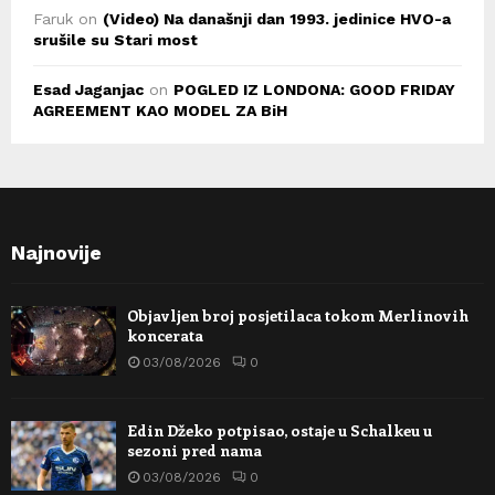
Faruk
on
(Video) Na današnji dan 1993. jedinice HVO-a
srušile su Stari most
Esad Jaganjac
on
POGLED IZ LONDONA: GOOD FRIDAY
AGREEMENT KAO MODEL ZA BiH
Najnovije
Objavljen broj posjetilaca tokom Merlinovih
koncerata
03/08/2026
0
Edin Džeko potpisao, ostaje u Schalkeu u
sezoni pred nama
03/08/2026
0