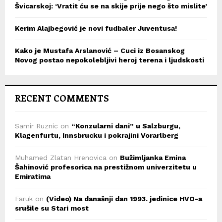
Švicarskoj: ‘Vratit ću se na skije prije nego što mislite’
Kerim Alajbegović je novi fudbaler Juventusa!
Kako je Mustafa Arslanović – Cuci iz Bosanskog
Novog postao nepokolebljivi heroj terena i ljudskosti
RECENT COMMENTS
Samir Ruznic
on
“Konzularni dani” u Salzburgu,
Klagenfurtu, Innsbrucku i pokrajini Vorarlberg
Muhamed Zlatan Hrenovica
on
Bužimljanka Emina
Šahinović profesorica na prestižnom univerzitetu u
Emiratima
Faruk
on
(Video) Na današnji dan 1993. jedinice HVO-a
srušile su Stari most