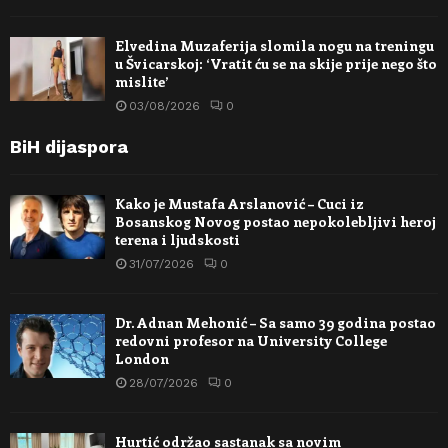
Elvedina Muzaferija slomila nogu na treningu
u Švicarskoj: ‘Vratit ću se na skije prije nego što
mislite’
03/08/2026
0
BiH dijaspora
Kako je Mustafa Arslanović – Cuci iz
Bosanskog Novog postao nepokolebljivi heroj
terena i ljudskosti
31/07/2026
0
Dr. Adnan Mehonić – Sa samo 39 godina postao
redovni profesor na University College
London
28/07/2026
0
Hurtić održao sastanak sa novim