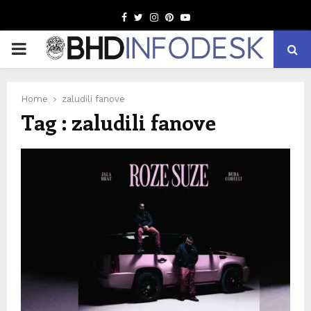
Facebook
Twitter
Instagram
Pinterest
Youtube
PRIMARY
MENU
Home
zaludili fanove
Tag : zaludili fanove