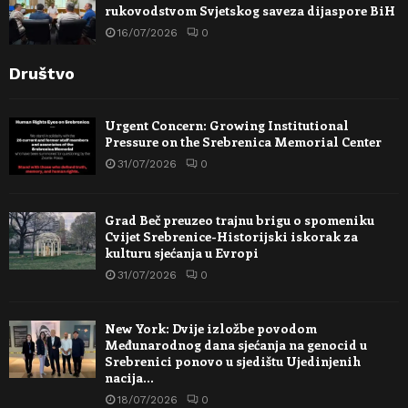
rukovodstvom Svjetskog saveza dijaspore BiH
16/07/2026
0
Društvo
Urgent Concern: Growing Institutional
Pressure on the Srebrenica Memorial Center
31/07/2026
0
Grad Beč preuzeo trajnu brigu o spomeniku
Cvijet Srebrenice-Historijski iskorak za
kulturu sjećanja u Evropi
31/07/2026
0
New York: Dvije izložbe povodom
Međunarodnog dana sjećanja na genocid u
Srebrenici ponovo u sjedištu Ujedinjenih
nacija…
18/07/2026
0