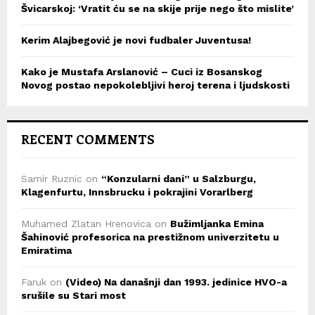
Švicarskoj: ‘Vratit ću se na skije prije nego što mislite’
Kerim Alajbegović je novi fudbaler Juventusa!
Kako je Mustafa Arslanović – Cuci iz Bosanskog
Novog postao nepokolebljivi heroj terena i ljudskosti
RECENT COMMENTS
Samir Ruznic
on
“Konzularni dani” u Salzburgu,
Klagenfurtu, Innsbrucku i pokrajini Vorarlberg
Muhamed Zlatan Hrenovica
on
Bužimljanka Emina
Šahinović profesorica na prestižnom univerzitetu u
Emiratima
Faruk
on
(Video) Na današnji dan 1993. jedinice HVO-a
srušile su Stari most