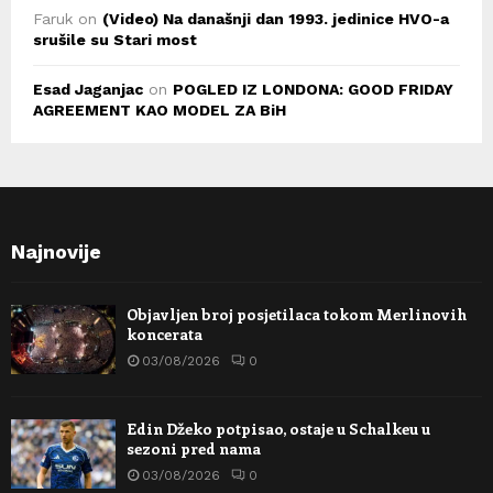
Faruk
on
(Video) Na današnji dan 1993. jedinice HVO-a
srušile su Stari most
Esad Jaganjac
on
POGLED IZ LONDONA: GOOD FRIDAY
AGREEMENT KAO MODEL ZA BiH
Najnovije
Objavljen broj posjetilaca tokom Merlinovih
koncerata
03/08/2026
0
Edin Džeko potpisao, ostaje u Schalkeu u
sezoni pred nama
03/08/2026
0