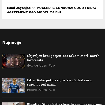
Esad Jaganjac
on
POGLED IZ LONDONA: GOOD FRIDAY
AGREEMENT KAO MODEL ZA BiH
Najnovije
Objavljen broj posjetilaca tokom Merlinovih
koncerata
03/08/2026
0
Edin Džeko potpisao, ostaje u Schalkeu u
sezoni pred nama
03/08/2026
0
Elvedina Muzaferija slomila nogu na treningu