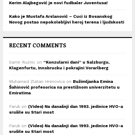
Kerim Alajbegović je novi fudbaler Juventusa!
Kako je Mustafa Arslanović – Cuci iz Bosanskog
Novog postao nepokolebljivi heroj terena i ljudskosti
RECENT COMMENTS
Samir Ruznic
on
“Konzularni dani” u Salzburgu,
Klagenfurtu, Innsbrucku i pokrajini Vorarlberg
Muhamed Zlatan Hrenovica
on
Bužimljanka Emina
Šahinović profesorica na prestižnom univerzitetu u
Emiratima
Faruk
on
(Video) Na današnji dan 1993. jedinice HVO-a
srušile su Stari most
Faruk
on
(Video) Na današnji dan 1993. jedinice HVO-a
srušile su Stari most