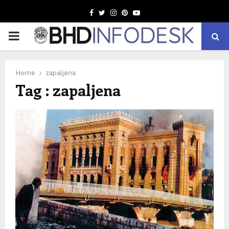
Facebook
Twitter
Instagram
Pinterest
Youtube
PRIMARY
MENU
Home
zapaljena
Tag : zapaljena