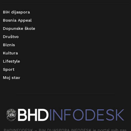
BiH dijaspora
Bosnia Appeal
Dopunske škole
Društvo
Biznis
Kultura
Lifestyle
Sport
Moj stav
BHDINFODESK – BIH DIJASPORA INFODESK je portal svih nas.