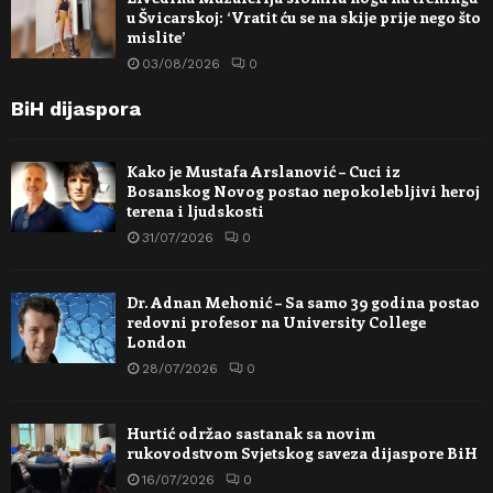
u Švicarskoj: ‘Vratit ću se na skije prije nego što
mislite’
03/08/2026
0
BiH dijaspora
Kako je Mustafa Arslanović – Cuci iz
Bosanskog Novog postao nepokolebljivi heroj
terena i ljudskosti
31/07/2026
0
Dr. Adnan Mehonić – Sa samo 39 godina postao
redovni profesor na University College
London
28/07/2026
0
Hurtić održao sastanak sa novim
rukovodstvom Svjetskog saveza dijaspore BiH
16/07/2026
0