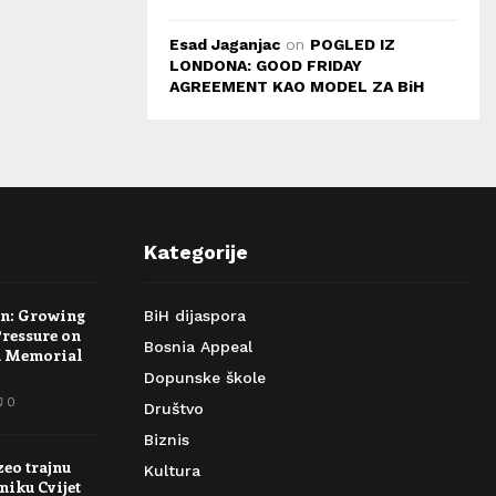
Esad Jaganjac
on
POGLED IZ
LONDONA: GOOD FRIDAY
AGREEMENT KAO MODEL ZA BiH
Kategorije
rn: Growing
BiH dijaspora
Pressure on
Bosnia Appeal
a Memorial
Dopunske škole
0
Društvo
Biznis
zeo trajnu
Kultura
niku Cvijet