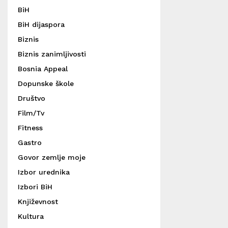
BiH
BiH dijaspora
Biznis
Biznis zanimljivosti
Bosnia Appeal
Dopunske škole
Društvo
Film/Tv
Fitness
Gastro
Govor zemlje moje
Izbor urednika
Izbori BiH
Književnost
Kultura