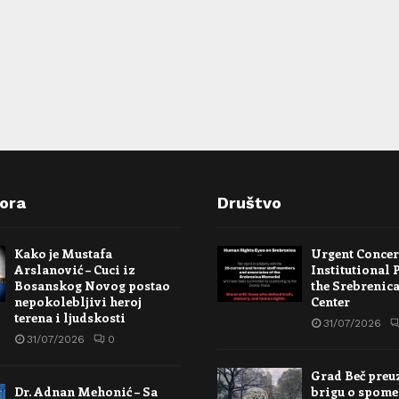
pora
Društvo
Kako je Mustafa
Urgent Conce
Arslanović – Cuci iz
Institutional 
Bosanskog Novog postao
the Srebrenic
nepokolebljivi heroj
Center
terena i ljudskosti
31/07/2026
31/07/2026
0
Grad Beč preu
Dr. Adnan Mehonić – Sa
brigu o spome