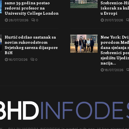
samo 39 godina postao
Srebrenice-Hi
redovni profesor na
iskorak za kul
University College London
u Evropi
28/07/2026
0
31/07/2026
Hurtić održao sastanak sa
New York: Dvi
novim rukovodstvom
povodom Međ
Svjetskog saveza dijaspore
dana sjećanja 
BiH
Srebrenici po
sjedištu Ujedi
16/07/2026
0
nacija…
18/07/2026