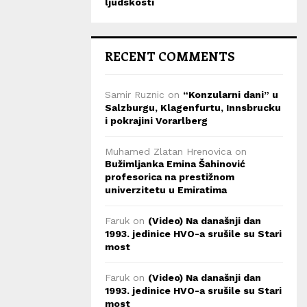
ljudskosti
RECENT COMMENTS
Samir Ruznic
on
“Konzularni dani” u
Salzburgu, Klagenfurtu, Innsbrucku
i pokrajini Vorarlberg
Muhamed Zlatan Hrenovica
on
Bužimljanka Emina Šahinović
profesorica na prestižnom
univerzitetu u Emiratima
Faruk
on
(Video) Na današnji dan
1993. jedinice HVO-a srušile su Stari
most
Faruk
on
(Video) Na današnji dan
1993. jedinice HVO-a srušile su Stari
most