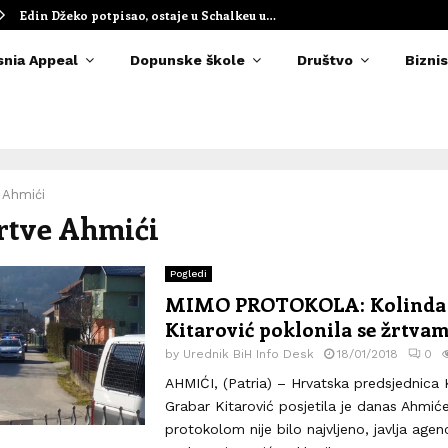
Edin Džeko potpisao, ostaje u Schalkeu u…
snia Appeal
Dopunske škole
Društvo
Biznis
 Ahmići
žrtve Ahmići
Pogledi
MIMO PROTOKOLA: Kolinda
Kitarović poklonila se žrtva
by
Urednik BiH Info Desk
18/01/2018
0
AHMIĆI, (Patria) – Hrvatska predsjednica 
Grabar Kitarović posjetila je danas Ahmiće
protokolom nije bilo najvljeno, javlja agenc