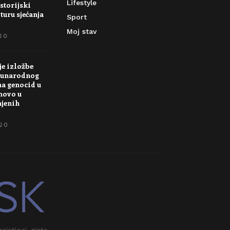
Lifestyle
storijski
turu sjećanja
Sport
Moj stav
0
je izložbe
unarodnog
na genocid u
novo u
njenih
0