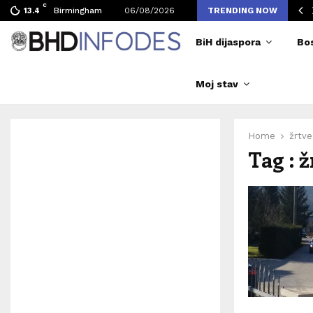
C
vljen broj posjetilaca tokom Merlinovih koncerata
Birmingham
06/08/2026
TRENDING NOW
13.4
BiH dijaspora
Bo
Moj stav
Home
žrtve
Tag : 