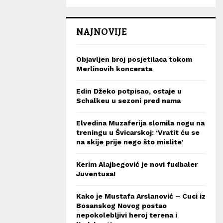
NAJNOVIJE
Objavljen broj posjetilaca tokom
Merlinovih koncerata
Edin Džeko potpisao, ostaje u
Schalkeu u sezoni pred nama
Elvedina Muzaferija slomila nogu na
treningu u Švicarskoj: ‘Vratit ću se
na skije prije nego što mislite’
Kerim Alajbegović je novi fudbaler
Juventusa!
Kako je Mustafa Arslanović – Cuci iz
Bosanskog Novog postao
nepokolebljivi heroj terena i