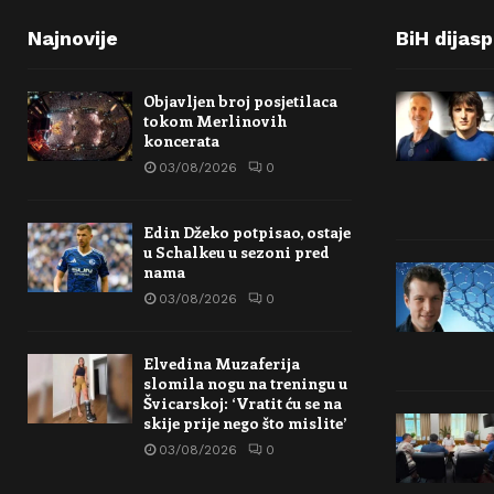
Najnovije
BiH dijas
Objavljen broj posjetilaca
tokom Merlinovih
koncerata
03/08/2026
0
Edin Džeko potpisao, ostaje
u Schalkeu u sezoni pred
nama
03/08/2026
0
Elvedina Muzaferija
slomila nogu na treningu u
Švicarskoj: ‘Vratit ću se na
skije prije nego što mislite’
03/08/2026
0