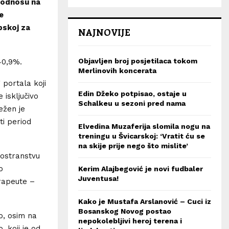
U odnosu na
e
pskoj za
NAJNOVIJE
Objavljen broj posjetilaca tokom
40,9%.
Merlinovih koncerata
portala koji
Edin Džeko potpisao, ostaje u
 isključivo
Schalkeu u sezoni pred nama
ežen je
ti period
Elvedina Muzaferija slomila nogu na
treningu u Švicarskoj: ‘Vratit ću se
na skije prije nego što mislite’
nostranstvu
o
Kerim Alajbegović je novi fudbaler
Juventusa!
erapeute –
Kako je Mustafa Arslanović – Cuci iz
Bosanskog Novog postao
o, osim na
nepokolebljivi heroj terena i
 koji je od