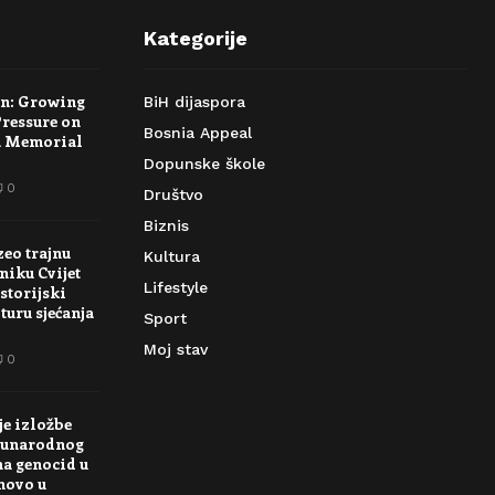
Kategorije
rn: Growing
BiH dijaspora
Pressure on
Bosnia Appeal
a Memorial
Dopunske škole
0
Društvo
Biznis
zeo trajnu
Kultura
niku Cvijet
Lifestyle
storijski
turu sjećanja
Sport
Moj stav
0
je izložbe
unarodnog
na genocid u
novo u