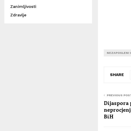
Zanimljivosti
Zdravlje
NEZAPOSLENI U
SHARE
PREVIOUS POS
Dijaspora 
neprocjenj
BiH