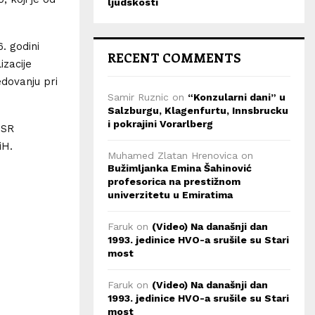
ljudskosti
. godini
RECENT COMMENTS
zacije
dovanju pri
Samir Ruznic
on
“Konzularni dani” u
Salzburgu, Klagenfurtu, Innsbrucku
i pokrajini Vorarlberg
 SR
iH.
Muhamed Zlatan Hrenovica
on
Bužimljanka Emina Šahinović
profesorica na prestižnom
univerzitetu u Emiratima
Faruk
on
(Video) Na današnji dan
1993. jedinice HVO-a srušile su Stari
most
Faruk
on
(Video) Na današnji dan
1993. jedinice HVO-a srušile su Stari
most