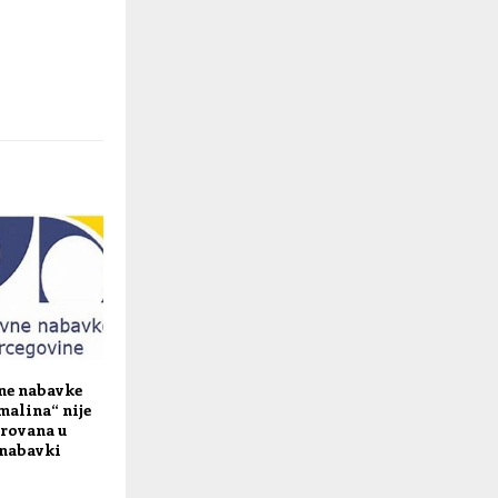
vne nabavke
malina“ nije
trovana u
 nabavki