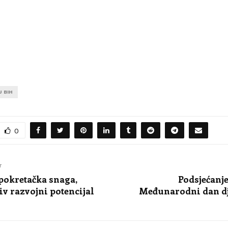
 BIH
0
T
pokretačka snaga,
Podsjećanje
iv razvojni potencijal
Međunarodni dan dj