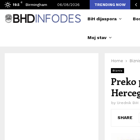
C
vljen broj posjetilaca tokom Merlinovih koncerata
Birmingham
06/08/2026
TRENDING NOW
19.5
BiH dijaspora
Bo
Moj stav
Home
Bizni
Biznis
Preko 
Herce
by
Urednik BiH
SHARE