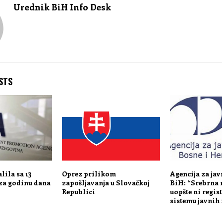
Urednik BiH Info Desk
STS
lila sa 13
Oprez prilikom
Agencija za ja
 za godinu dana
zapošljavanja u Slovačkoj
BiH: “Srebrna 
Republici
uopšte ni regis
sistemu javnih