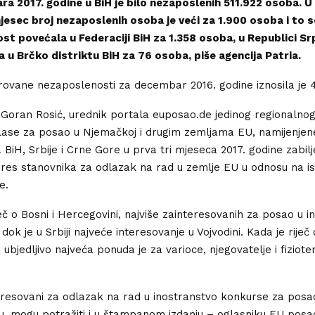
ra 2017. godine u BiH je bilo nezaposlenih 511.922 osoba. 
esec broj nezaposlenih osoba je veći za 1.900 osoba i to s
t povećala u Federaciji BiH za 1.358 osoba, u Republici Sr
 u Brčko distriktu BiH za 76 osoba, piše agencija Patria.
rovane nezaposlenosti za decembar 2016. godine iznosila je 
Goran Rosić, urednik portala euposao.de jedinog regionalnog 
glase za posao u Njemačkoj i drugim zemljama EU, namijenjene
 BiH, Srbije i Crne Gore u prva tri mjeseca 2017. godine zabilj
res stanovnika za odlazak na rad u zemlje EU u odnosu na is
e.
ječ o Bosni i Hercegovini, najviše zainteresovanih za posao u i
dok je u Srbiji najveće interesovanje u Vojvodini. Kada je riječ 
 ubjedljivo najveća ponuda je za varioce, njegovatelje i fiziot
eresovani za odlazak na rad u inostranstvo konkurse za posa
, mogu potražiti i u štampanom izdanju – oglasniku EU posao,