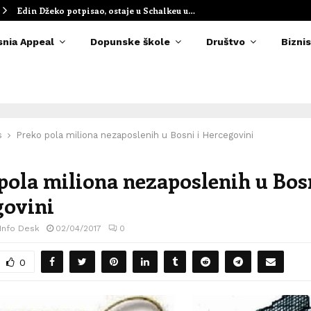
Edin Džeko potpisao, ostaje u Schalkeu u…
snia Appeal
Dopunske škole
Društvo
Biznis
s
Preko pola miliona nezaposlenih u Bosni i Hercegovini
pola miliona nezaposlenih u Bosn
govini
 Info Desk
02/04/2017
0
0