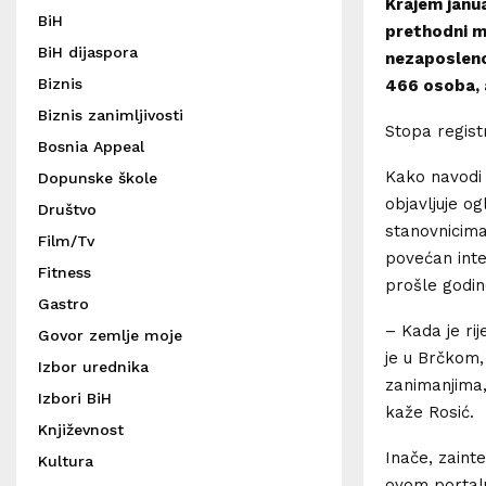
Krajem janua
BiH
prethodni mj
BiH dijaspora
nezaposlenos
Biznis
466 osoba, a
Biznis zanimljivosti
Stopa regist
Bosnia Appeal
Kako navodi 
Dopunske škole
objavljuje o
Društvo
stanovnicima
Film/Tv
povećan inte
Fitness
prošle godin
Gastro
– Kada je ri
Govor zemlje moje
je u Brčkom, 
Izbor urednika
zanimanjima,
Izbori BiH
kaže Rosić.
Književnost
Inače, zaint
Kultura
ovom portalu