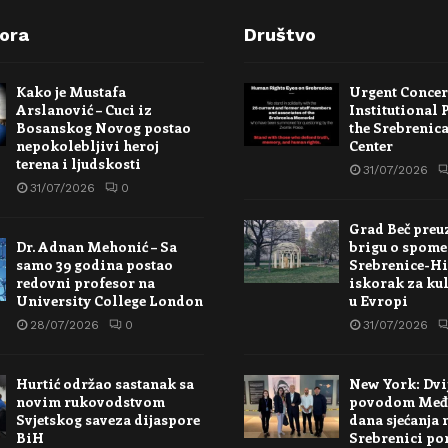
pora
Društvo
Kako je Mustafa
Urgent Conce
Arslanović – Cuci iz
Institutional 
Bosanskog Novog postao
the Srebrenic
nepokolebljivi heroj
Center
terena i ljudskosti
31/07/2026
31/07/2026
0
Grad Beč preu
Dr. Adnan Mehonić – Sa
brigu o spome
samo 39 godina postao
Srebrenice-Hi
redovni profesor na
iskorak za kul
University College London
u Evropi
28/07/2026
0
31/07/2026
Hurtić održao sastanak sa
New York: Dvi
novim rukovodstvom
povodom Međ
Svjetskog saveza dijaspore
dana sjećanja 
BiH
Srebrenici po