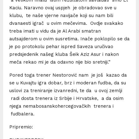
Kaciu. Naravno ovaj uspjeh je obradovao sve u
klubu, te naše vjerne navijače koji su nam bili
dvanaesti igrač u ovim mečevima. Ovdje svakako
treba imati u vidu da je Al Arabi smatran
autsajderom u ovim susretima. Inače poklopilo se da
je po protokolu pehar ispred Saveza uručivao
predsjedenik našeg kluba Šeik Aziz Asur i nakon
meča rekao mi je da odavno nije bio sretniji.”
Pored toga trener Nestorović nam je još kazao da
se u Kuvajtu igra dobar, brz i moderan fudba, da su
uslovi za treniranje izvanredni, te da u ovoj zemlji
radi dosta trenera iz Srbije i Hrvatske, a da osim
njega nemabosanskohercegovačkih trenera i
fudbalera.
Pripremio: