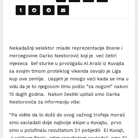
Nekadašnji selektor mlade reprezentacije Bosne i
Hercegovine Darko Nestorović koji je već četiri
mjeseca šef sturke u prvoligašu Al Arabi iz Kuvajta
sa svojim timom proteklog vikenda osvojio je Liga
kup ove zemlje. Uspjeh je mnogo veći kada se ima u
vidu da je to njegovom timu pošlo “za nogom” nakon
15 dugih godina. Nakon čestiki upitali smo Darka
Nestorovića za informaciju više:
“Pa vidite da bi došli do ovog važnog trofeja morali
smo savladati dvije najbolje ekipe u Kuvajtu, prvo
smo u polufinalu rezultatom 2:1 pobjedili El Kuvajt,
a velikom finalu istim rezultatom savladali smo El