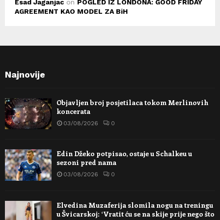
Esad Jaganjac
on
POGLED IZ LONDONA: GOOD FRIDAY
AGREEMENT KAO MODEL ZA BiH
Najnovije
Objavljen broj posjetilaca tokom Merlinovih
koncerata
03/08/2026
0
Edin Džeko potpisao, ostaje u Schalkeu u
sezoni pred nama
03/08/2026
0
Elvedina Muzaferija slomila nogu na treningu
u Švicarskoj: ‘Vratit ću se na skije prije nego što