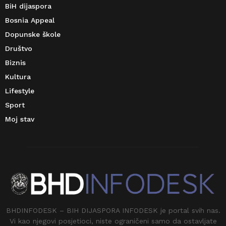
BiH dijaspora
Bosnia Appeal
Dopunske škole
Društvo
Biznis
Kultura
Lifestyle
Sport
Moj stav
BHDINFODESK – BIH DIJASPORA INFODESK je portal svih nas.
Vi kao njegovi posjetioci, niste ograničeni samo da ostavljate