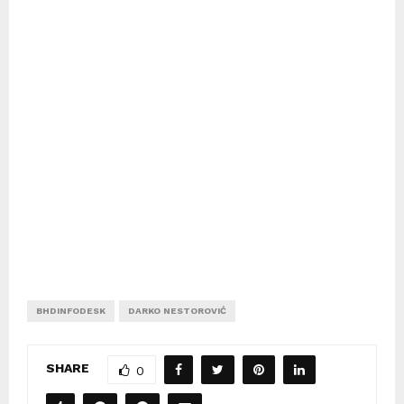
BHDINFODESK
DARKO NESTOROVIĆ
SHARE
0