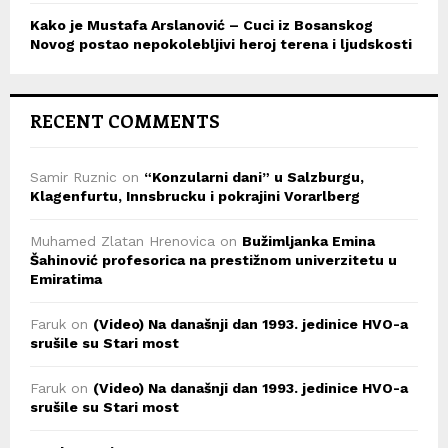
Kako je Mustafa Arslanović – Cuci iz Bosanskog
Novog postao nepokolebljivi heroj terena i ljudskosti
RECENT COMMENTS
Samir Ruznic
on
“Konzularni dani” u Salzburgu,
Klagenfurtu, Innsbrucku i pokrajini Vorarlberg
Muhamed Zlatan Hrenovica
on
Bužimljanka Emina
Šahinović profesorica na prestižnom univerzitetu u
Emiratima
Faruk
on
(Video) Na današnji dan 1993. jedinice HVO-a
srušile su Stari most
Faruk
on
(Video) Na današnji dan 1993. jedinice HVO-a
srušile su Stari most