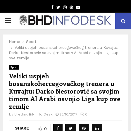
Facebook
Twitter
Instagram
Pinterest
Youtube
PRIMARY
MENU
Home
Sport
Veliki uspjeh bosanskohercegovačkog trenera u Kuvajtu:
Darko Nestorović sa svojim timom Al Arabi osvojio Liga kup
ove zemlje
Sport
Veliki uspjeh
bosanskohercegovačkog trenera u
Kuvajtu: Darko Nestorović sa svojim
timom Al Arabi osvojio Liga kup ove
zemlje
by
Urednik BiH Info Desk
23/10/2017
0
SHARE
0