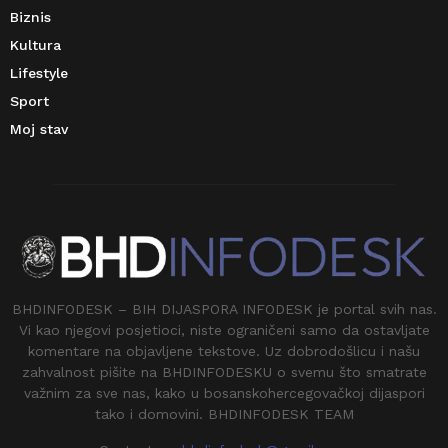
Biznis
Kultura
Lifestyle
Sport
Moj stav
BHDINFODESK – BIH DIJASPORA INFODESK je portal svih nas.
Vi kao njegovi posjetioci, niste ograničeni samo da ostavljate
komentare na objavljene tekstove. Uz dobrodošlicu i našu
zahvalnost pišite na BHDINFODESKU o svemu što smatrate
važnim za sve nas, kako u bosanskohercegovačkoj dijaspori
tako i domovini. BHDINFODESK TEAM