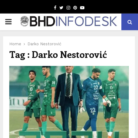
Facebook
Twitter
Instagram
Pinterest
Youtube
PRIMARY
MENU
Home
Darko Nestorović
Tag : Darko Nestorović