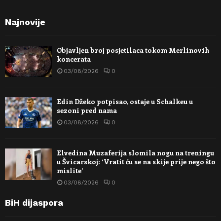
Najnovije
Objavljen broj posjetilaca tokom Merlinovih
koncerata
03/08/2026
0
Edin Džeko potpisao, ostaje u Schalkeu u
sezoni pred nama
03/08/2026
0
Elvedina Muzaferija slomila nogu na treningu
u Švicarskoj: ‘Vratit ću se na skije prije nego što
mislite’
03/08/2026
0
BiH dijaspora