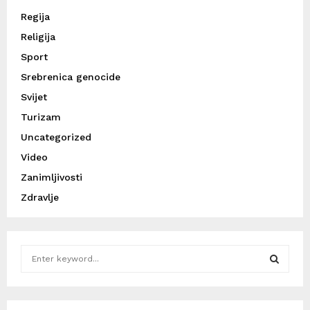
Regija
Religija
Sport
Srebrenica genocide
Svijet
Turizam
Uncategorized
Video
Zanimljivosti
Zdravlje
S
e
a
S
r
c