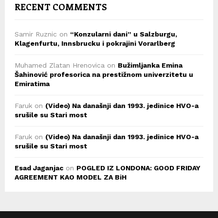
RECENT COMMENTS
Samir Ruznic
on
“Konzularni dani” u Salzburgu,
Klagenfurtu, Innsbrucku i pokrajini Vorarlberg
Muhamed Zlatan Hrenovica
on
Bužimljanka Emina
Šahinović profesorica na prestižnom univerzitetu u
Emiratima
Faruk
on
(Video) Na današnji dan 1993. jedinice HVO-a
srušile su Stari most
Faruk
on
(Video) Na današnji dan 1993. jedinice HVO-a
srušile su Stari most
Esad Jaganjac
on
POGLED IZ LONDONA: GOOD FRIDAY
AGREEMENT KAO MODEL ZA BiH