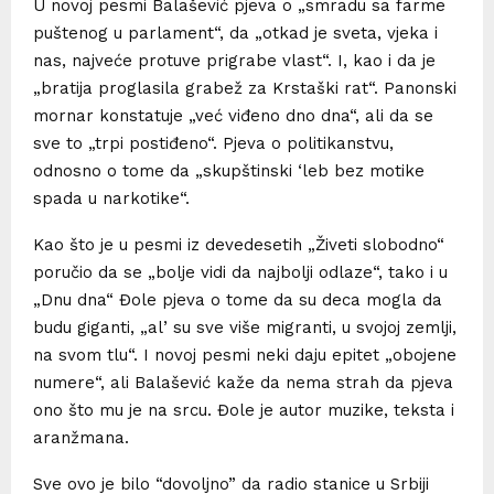
U novoj pesmi Balašević pjeva o „smradu sa farme
puštenog u parlament“, da „otkad je sveta, vjeka i
nas, najveće protuve prigrabe vlast“. I, kao i da je
„bratija proglasila grabež za Krstaški rat“. Panonski
mornar konstatuje „već viđeno dno dna“, ali da se
sve to „trpi postiđeno“. Pjeva o politikanstvu,
odnosno o tome da „skupštinski ‘leb bez motike
spada u narkotike“.
Kao što je u pesmi iz devedesetih „Živeti slobodno“
poručio da se „bolje vidi da najbolji odlaze“, tako i u
„Dnu dna“ Đole pjeva o tome da su deca mogla da
budu giganti, „al’ su sve više migranti, u svojoj zemlji,
na svom tlu“. I novoj pesmi neki daju epitet „obojene
numere“, ali Balašević kaže da nema strah da pjeva
ono što mu je na srcu. Đole je autor muzike, teksta i
aranžmana.
Sve ovo je bilo “dovoljno” da radio stanice u Srbiji