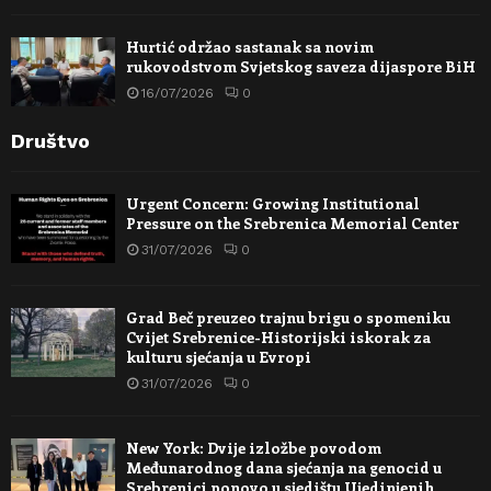
Hurtić održao sastanak sa novim
rukovodstvom Svjetskog saveza dijaspore BiH
16/07/2026
0
Društvo
Urgent Concern: Growing Institutional
Pressure on the Srebrenica Memorial Center
31/07/2026
0
Grad Beč preuzeo trajnu brigu o spomeniku
Cvijet Srebrenice-Historijski iskorak za
kulturu sjećanja u Evropi
31/07/2026
0
New York: Dvije izložbe povodom
Međunarodnog dana sjećanja na genocid u
Srebrenici ponovo u sjedištu Ujedinjenih