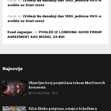
Faruk
on
(Video) Na današnji dan 1993. jedinice HVO-a
srušile su Stari most
Faruk
on
(Video) Na današnji dan 1993. jedinice HVO-a
srušile su Stari most
Esad Jaganjac
on
POGLED IZ LONDONA: GOOD FRIDAY
AGREEMENT KAO MODEL ZA BiH
Najnovije
Objavljen broj posjetilaca tokom Merlinovih
koncerata
03/08/2026
0
Edin Džeko potpisao, ostaje u Schalkeu u