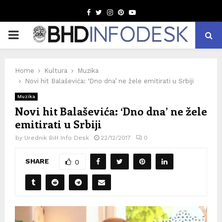
Facebook
Twitter
Instagram
Pinterest
Youtube
PRIMARY
MENU
Home
Kultura
Muzika
Novi hit Balaševića: ‘Dno dna’ ne žele emitirati u Srbiji
Muzika
Novi hit Balaševića: ‘Dno dna’ ne žele
emitirati u Srbiji
by
Urednik BiH Info Desk
22/12/2017
0
SHARE
0