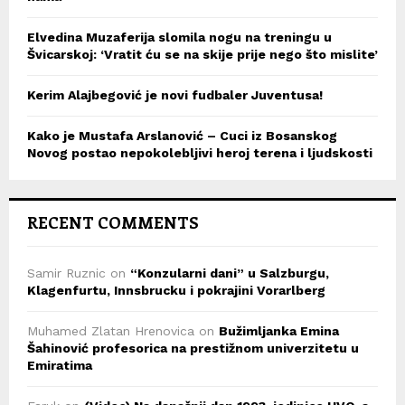
Elvedina Muzaferija slomila nogu na treningu u
Švicarskoj: ‘Vratit ću se na skije prije nego što mislite’
Kerim Alajbegović je novi fudbaler Juventusa!
Kako je Mustafa Arslanović – Cuci iz Bosanskog
Novog postao nepokolebljivi heroj terena i ljudskosti
RECENT COMMENTS
Samir Ruznic
on
“Konzularni dani” u Salzburgu,
Klagenfurtu, Innsbrucku i pokrajini Vorarlberg
Muhamed Zlatan Hrenovica
on
Bužimljanka Emina
Šahinović profesorica na prestižnom univerzitetu u
Emiratima