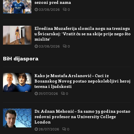
sezoni pred nama
03/08/2026
0
Elvedina Muzaferija slomila nogu na treningu
u Švicarskoj: ‘Vratit ću se na skije prije nego što
mislite’
03/08/2026
0
BiH dijaspora
Kako je Mustafa Arslanović – Cuci iz
Bosanskog Novog postao nepokolebljivi heroj
terena i ljudskosti
31/07/2026
0
Dr. Adnan Mehonić – Sa samo 39 godina postao
redovni profesor na University College
London
28/07/2026
0