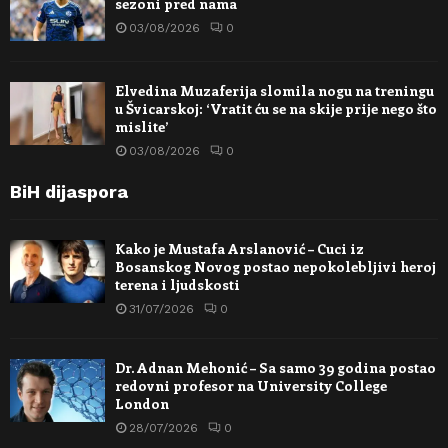
sezoni pred nama
03/08/2026
0
Elvedina Muzaferija slomila nogu na treningu
u Švicarskoj: ‘Vratit ću se na skije prije nego što
mislite’
03/08/2026
0
BiH dijaspora
Kako je Mustafa Arslanović – Cuci iz
Bosanskog Novog postao nepokolebljivi heroj
terena i ljudskosti
31/07/2026
0
Dr. Adnan Mehonić – Sa samo 39 godina postao
redovni profesor na University College
London
28/07/2026
0