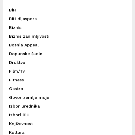
BiH
BiH dijaspora
Biznis
Biznis zanimljivosti
Bosnia Appeal
Dopunske škole
Društvo
Film/Tv
Fitness
Gastro
Govor zemlje moje
Izbor urednika
Izbori BiH
Književnost
Kultura