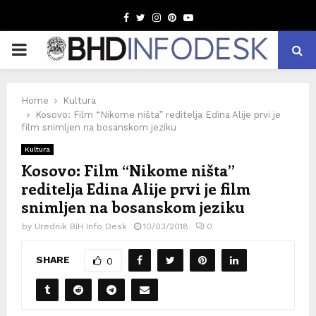
Facebook
Twitter
Instagram
Pinterest
Youtube
PRIMARY
MENU
Home
Kultura
Kosovo: Film “Nikome ništa” reditelja Edina Alije prvi je
film snimljen na bosanskom jeziku
Kultura
Kosovo: Film “Nikome ništa”
reditelja Edina Alije prvi je film
snimljen na bosanskom jeziku
by
Urednik BiH Info Desk
10/03/2018
0
SHARE
0