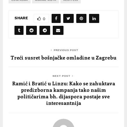
SHARE
0
PREVIOUS POST
Treći susret bošnjačke omladine u Zagrebu
NEXT POST
Ramić i Bratić u Linzu: Kako se zahuktava
predizborna kampanja tako našim
političarima bh. dijaspora postaje sve
interesantnija