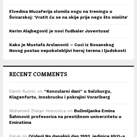
Elvedina Muzaferija slomila nogu na treningu u
Švicarskoj: ‘Vratit ću se na skije prije nego što mislite’
Kerim Alajbegović je novi fudbaler Juventusa!
Kako je Mustafa Arslanović – Cuci iz Bosanskog
Novog postao nepokolebljivi heroj terena i ljudskosti
RECENT COMMENTS
Samir Ruznic
on
“Konzularni dani” u Salzburgu,
Klagenfurtu, Innsbrucku i pokrajini Vorarlberg
Muhamed Zlatan Hrenovica
on
Bužimljanka Emina
Šahinović profesorica na prestižnom univerzitetu u
Emiratima
Faruk
on
(Video) Na današnji dan 1993. jedinice HVO-a