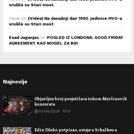
srušile su Stari most
Faruk
on
(Video) Na današnji dan 1993. jedinice HVO-a
srušile su Stari most
Esad Jaganjac
on
POGLED IZ LONDONA: GOOD FRIDAY
AGREEMENT KAO MODEL ZA BiH
Najnovije
Objavljen broj posjetilaca tokom Merlinovih
koncerata
03/08/2026
0
Edin Džeko potpisao, ostaje u Schalkeu u