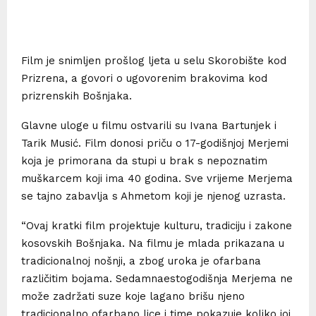
Film je snimljen prošlog ljeta u selu Skorobište kod
Prizrena, a govori o ugovorenim brakovima kod
prizrenskih Bošnjaka.
Glavne uloge u filmu ostvarili su Ivana Bartunjek i
Tarik Musić. Film donosi priču o 17-godišnjoj Merjemi
koja je primorana da stupi u brak s nepoznatim
muškarcem koji ima 40 godina. Sve vrijeme Merjema
se tajno zabavlja s Ahmetom koji je njenog uzrasta.
“Ovaj kratki film projektuje kulturu, tradiciju i zakone
kosovskih Bošnjaka. Na filmu je mlada prikazana u
tradicionalnoj nošnji, a zbog uroka je ofarbana
različitim bojama. Sedamnaestogodišnja Merjema ne
može zadržati suze koje lagano brišu njeno
tradicionalno ofarbano lice i time pokazuje koliko joj