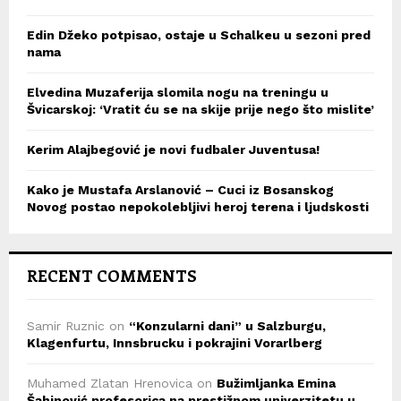
Edin Džeko potpisao, ostaje u Schalkeu u sezoni pred
nama
Elvedina Muzaferija slomila nogu na treningu u
Švicarskoj: ‘Vratit ću se na skije prije nego što mislite’
Kerim Alajbegović je novi fudbaler Juventusa!
Kako je Mustafa Arslanović – Cuci iz Bosanskog
Novog postao nepokolebljivi heroj terena i ljudskosti
RECENT COMMENTS
Samir Ruznic
on
“Konzularni dani” u Salzburgu,
Klagenfurtu, Innsbrucku i pokrajini Vorarlberg
Muhamed Zlatan Hrenovica
on
Bužimljanka Emina
Šahinović profesorica na prestižnom univerzitetu u