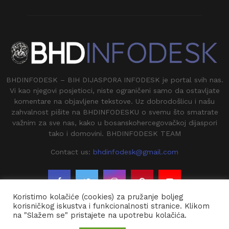
BHDINFODESK – BIH DIJASPORA INFODESK je portal svih nas.
Vi kao njegovi posjetioci, niste ograničeni samo da ostavljate
komentare na objavljene tekstove. Uz dobrodošlicu i našu
zahvalnost pišite na BHDINFODESKU o svemu što smatrate
važnim za sve nas, kako u bosanskohercegovačkoj dijaspori
tako i domovini. BHDINFODESK TEAM
Contact us:
bhdinfodesk@gmail.com
Koristimo kolačiće (cookies) za pružanje boljeg
korisničkog iskustva i funkcionalnosti stranice. Klikom
na "Slažem se" pristajete na upotrebu kolačića.
@2020 - BHDINFODESK. All Right Reserved.