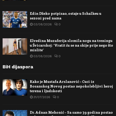
Edin Džeko potpisao, ostaje u Schalkeu u
sezoni pred nama
03/08/2026
0
Elvedina Muzaferija slomila nogu na treningu
u Švicarskoj: ‘Vratit ću se na skije prije nego što
mislite’
03/08/2026
0
BiH dijaspora
Kako je Mustafa Arslanović – Cuci iz
Bosanskog Novog postao nepokolebljivi heroj
terena i ljudskosti
31/07/2026
0
Dr. Adnan Mehonić – Sa samo 39 godina postao