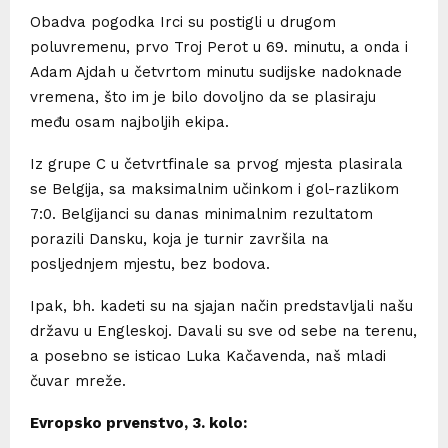
Obadva pogodka Irci su postigli u drugom
poluvremenu, prvo Troj Perot u 69. minutu, a onda i
Adam Ajdah u četvrtom minutu sudijske nadoknade
vremena, što im je bilo dovoljno da se plasiraju
među osam najboljih ekipa.
Iz grupe C u četvrtfinale sa prvog mjesta plasirala
se Belgija, sa maksimalnim učinkom i gol-razlikom
7:0. Belgijanci su danas minimalnim rezultatom
porazili Dansku, koja je turnir završila na
posljednjem mjestu, bez bodova.
Ipak, bh. kadeti su na sjajan način predstavljali našu
državu u Engleskoj. Davali su sve od sebe na terenu,
a posebno se isticao Luka Kačavenda, naš mladi
čuvar mreže.
Evropsko prvenstvo, 3. kolo: