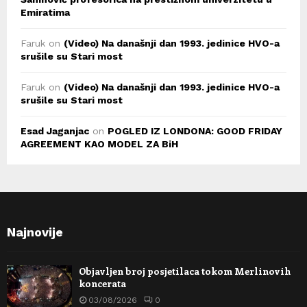
Emiratima
Faruk
on
(Video) Na današnji dan 1993. jedinice HVO-a
srušile su Stari most
Faruk
on
(Video) Na današnji dan 1993. jedinice HVO-a
srušile su Stari most
Esad Jaganjac
on
POGLED IZ LONDONA: GOOD FRIDAY
AGREEMENT KAO MODEL ZA BiH
Najnovije
Objavljen broj posjetilaca tokom Merlinovih
koncerata
03/08/2026
0