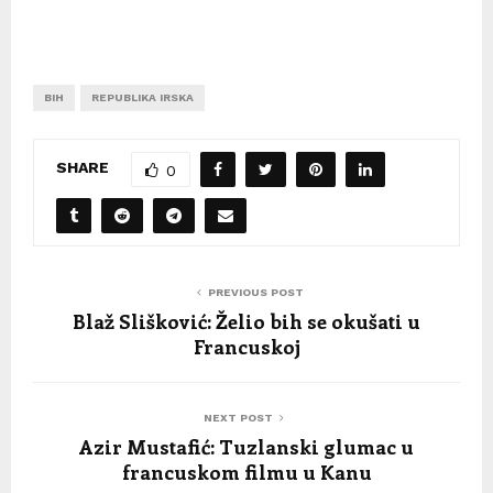
BIH
REPUBLIKA IRSKA
SHARE
0
PREVIOUS POST
Blaž Slišković: Želio bih se okušati u
Francuskoj
NEXT POST
Azir Mustafić: Tuzlanski glumac u
francuskom filmu u Kanu