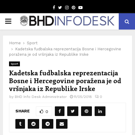
Facebook
Twitter
Instagram
Pinterest
Youtube
PRIMARY
MENU
Home
Sport
Kadetska fudbalska reprezentacija Bosne i Hercegovine
poražena je od vršnjaka iz Republike Irske
Sport
Kadetska fudbalska reprezentacija
Bosne i Hercegovine poražena je od
vršnjaka iz Republike Irske
by
BHD Info Desk Administrator
11/05/2018
0
SHARE
0