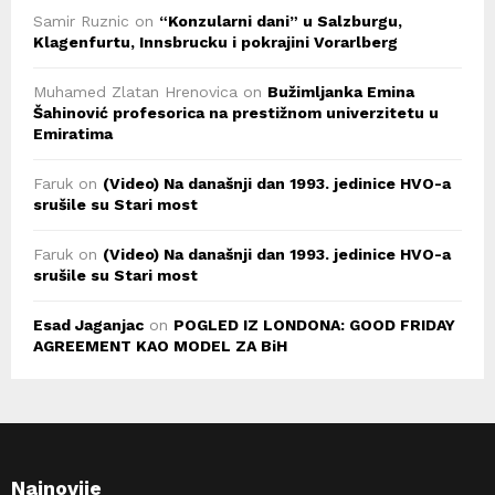
Samir Ruznic
on
“Konzularni dani” u Salzburgu,
Klagenfurtu, Innsbrucku i pokrajini Vorarlberg
Muhamed Zlatan Hrenovica
on
Bužimljanka Emina
Šahinović profesorica na prestižnom univerzitetu u
Emiratima
Faruk
on
(Video) Na današnji dan 1993. jedinice HVO-a
srušile su Stari most
Faruk
on
(Video) Na današnji dan 1993. jedinice HVO-a
srušile su Stari most
Esad Jaganjac
on
POGLED IZ LONDONA: GOOD FRIDAY
AGREEMENT KAO MODEL ZA BiH
Najnovije