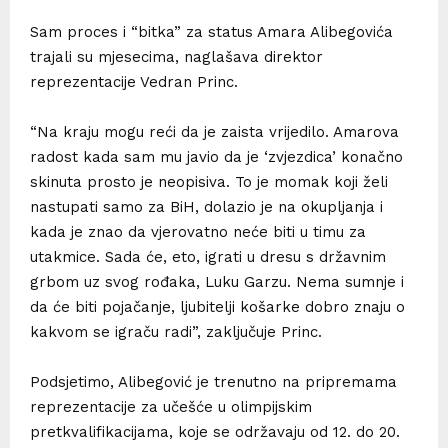
Sam proces i “bitka” za status Amara Alibegovića
trajali su mjesecima, naglašava direktor
reprezentacije Vedran Princ.
“Na kraju mogu reći da je zaista vrijedilo. Amarova
radost kada sam mu javio da je ‘zvjezdica’ konačno
skinuta prosto je neopisiva. To je momak koji želi
nastupati samo za BiH, dolazio je na okupljanja i
kada je znao da vjerovatno neće biti u timu za
utakmice. Sada će, eto, igrati u dresu s državnim
grbom uz svog rođaka, Luku Garzu. Nema sumnje i
da će biti pojačanje, ljubitelji košarke dobro znaju o
kakvom se igraču radi”, zaključuje Princ.
Podsjetimo, Alibegović je trenutno na pripremama
reprezentacije za učešće u olimpijskim
pretkvalifikacijama, koje se održavaju od 12. do 20.