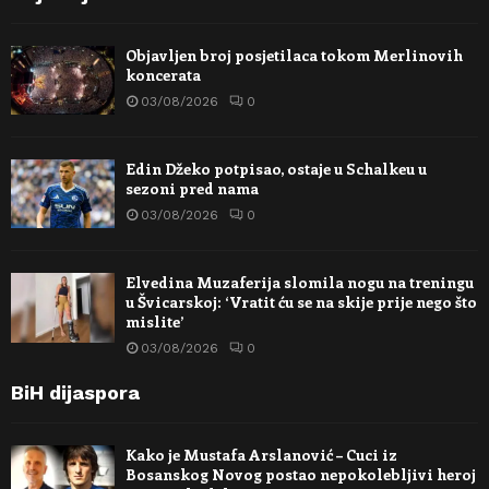
Objavljen broj posjetilaca tokom Merlinovih
koncerata
03/08/2026
0
Edin Džeko potpisao, ostaje u Schalkeu u
sezoni pred nama
03/08/2026
0
Elvedina Muzaferija slomila nogu na treningu
u Švicarskoj: ‘Vratit ću se na skije prije nego što
mislite’
03/08/2026
0
BiH dijaspora
Kako je Mustafa Arslanović – Cuci iz
Bosanskog Novog postao nepokolebljivi heroj