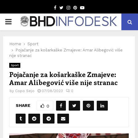
Facebook
Twitter
Instagram
Pinterest
Youtube
PRIMARY
MENU
Home
Sport
Pojačanje za košarkaške Zmajeve: Amar Alibegović više
nije stranac
Sport
Pojačanje za košarkaške Zmajeve:
Amar Alibegović više nije stranac
by
Copo Sejo
07/08/2023
0
SHARE
0