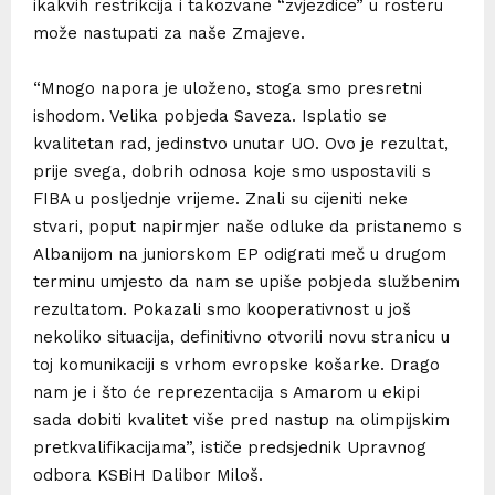
ikakvih restrikcija i takozvane “zvjezdice” u rosteru
može nastupati za naše Zmajeve.
“Mnogo napora je uloženo, stoga smo presretni
ishodom. Velika pobjeda Saveza. Isplatio se
kvalitetan rad, jedinstvo unutar UO. Ovo je rezultat,
prije svega, dobrih odnosa koje smo uspostavili s
FIBA u posljednje vrijeme. Znali su cijeniti neke
stvari, poput napirmjer naše odluke da pristanemo s
Albanijom na juniorskom EP odigrati meč u drugom
terminu umjesto da nam se upiše pobjeda službenim
rezultatom. Pokazali smo kooperativnost u još
nekoliko situacija, definitivno otvorili novu stranicu u
toj komunikaciji s vrhom evropske košarke. Drago
nam je i što će reprezentacija s Amarom u ekipi
sada dobiti kvalitet više pred nastup na olimpijskim
pretkvalifikacijama”, ističe predsjednik Upravnog
odbora KSBiH Dalibor Miloš.