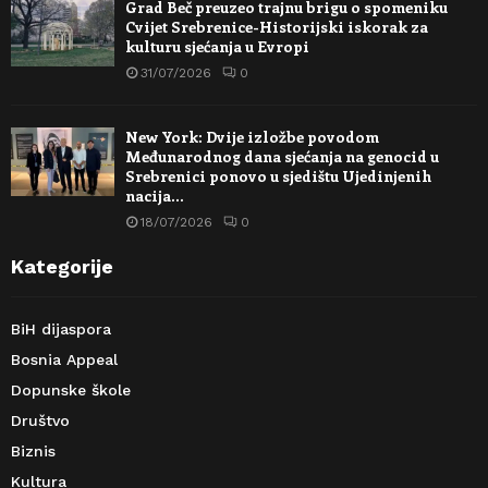
Grad Beč preuzeo trajnu brigu o spomeniku
Cvijet Srebrenice-Historijski iskorak za
kulturu sjećanja u Evropi
31/07/2026
0
New York: Dvije izložbe povodom
Međunarodnog dana sjećanja na genocid u
Srebrenici ponovo u sjedištu Ujedinjenih
nacija…
18/07/2026
0
Kategorije
BiH dijaspora
Bosnia Appeal
Dopunske škole
Društvo
Biznis
Kultura