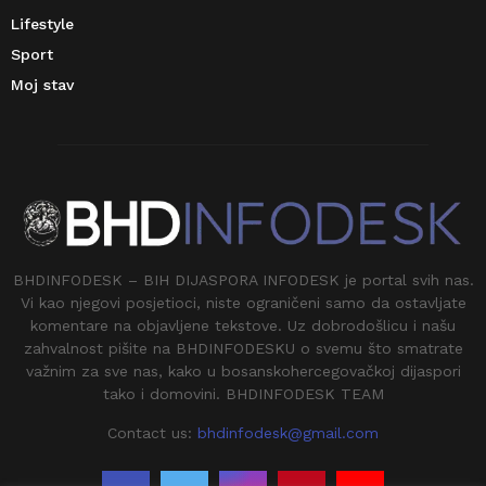
Lifestyle
Sport
Moj stav
BHDINFODESK – BIH DIJASPORA INFODESK je portal svih nas.
Vi kao njegovi posjetioci, niste ograničeni samo da ostavljate
komentare na objavljene tekstove. Uz dobrodošlicu i našu
zahvalnost pišite na BHDINFODESKU o svemu što smatrate
važnim za sve nas, kako u bosanskohercegovačkoj dijaspori
tako i domovini. BHDINFODESK TEAM
Contact us:
bhdinfodesk@gmail.com