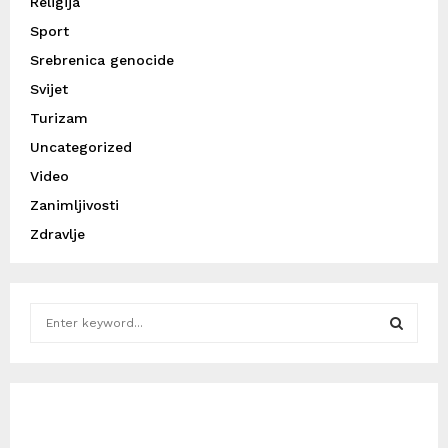
Religija
Sport
Srebrenica genocide
Svijet
Turizam
Uncategorized
Video
Zanimljivosti
Zdravlje
S
e
a
S
r
c
E
h
f
A