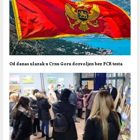
Od danas ulazak u Crnu Goru dozvoljen bez PCR testa