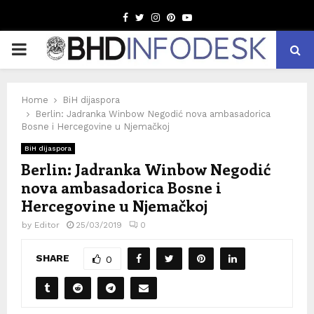
Facebook
Twitter
Instagram
Pinterest
Youtube
PRIMARY
MENU
Home
BiH dijaspora
Berlin: Jadranka Winbow Negodić nova ambasadorica
Bosne i Hercegovine u Njemačkoj
BiH dijaspora
Berlin: Jadranka Winbow Negodić
nova ambasadorica Bosne i
Hercegovine u Njemačkoj
by
Editor
25/03/2019
0
SHARE
0