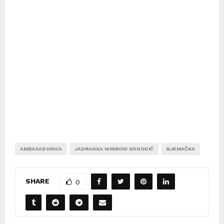
AMBASADORICA
JADRANKA WINBOW NEGODIĆ
NJEMAČKA
SHARE
0