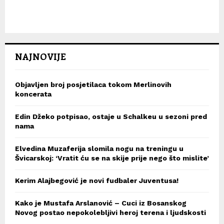
NAJNOVIJE
Objavljen broj posjetilaca tokom Merlinovih
koncerata
Edin Džeko potpisao, ostaje u Schalkeu u sezoni pred
nama
Elvedina Muzaferija slomila nogu na treningu u
Švicarskoj: ‘Vratit ću se na skije prije nego što mislite’
Kerim Alajbegović je novi fudbaler Juventusa!
Kako je Mustafa Arslanović – Cuci iz Bosanskog
Novog postao nepokolebljivi heroj terena i ljudskosti