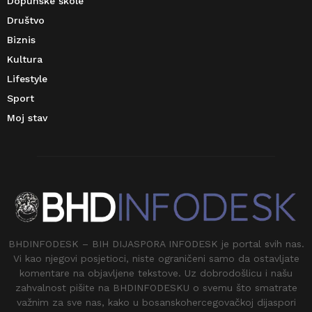
Dopunske škole
Društvo
Biznis
Kultura
Lifestyle
Sport
Moj stav
BHDINFODESK – BIH DIJASPORA INFODESK je portal svih nas.
Vi kao njegovi posjetioci, niste ograničeni samo da ostavljate
komentare na objavljene tekstove. Uz dobrodošlicu i našu
zahvalnost pišite na BHDINFODESKU o svemu što smatrate
važnim za sve nas, kako u bosanskohercegovačkoj dijaspori