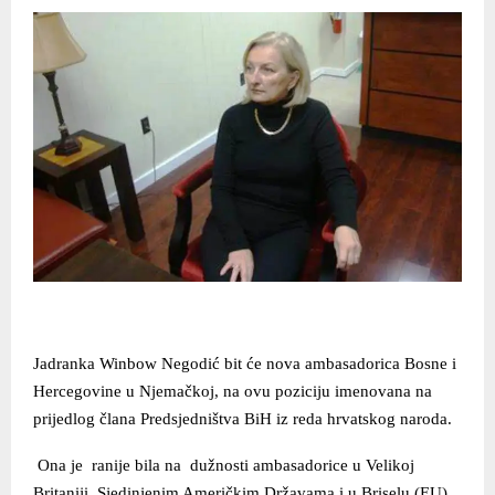
Jadranka Winbow Negodić bit će nova ambasadorica Bosne i
Hercegovine u Njemačkoj, na ovu poziciju imenovana na
prijedlog člana Predsjedništva BiH iz reda hrvatskog naroda.
Ona je ranije bila na dužnosti ambasadorice u Velikoj
Britaniji, Sjedinjenim Američkim Državama i u Briselu (EU).