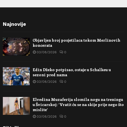
Najnovije
Objavljen broj posjetilaca tokom Merlinovih
koncerata
03/08/2026
0
Edin Džeko potpisao, ostaje u Schalkeu u
sezoni pred nama
03/08/2026
0
Elvedina Muzaferija slomila nogu na treningu
u Švicarskoj: ‘Vratit ću se na skije prije nego što
mislite’
03/08/2026
0