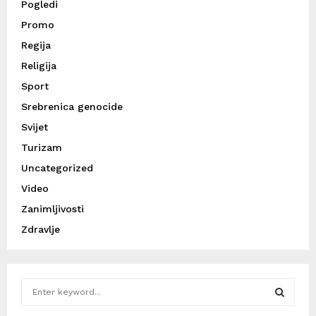
Pogledi
Promo
Regija
Religija
Sport
Srebrenica genocide
Svijet
Turizam
Uncategorized
Video
Zanimljivosti
Zdravlje
S
e
a