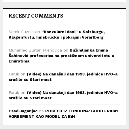
RECENT COMMENTS
Samir Ruznic
on
“Konzularni dani” u Salzburgu,
Klagenfurtu, Innsbrucku i pokrajini Vorarlberg
Muhamed Zlatan Hrenovica
on
Bužimljanka Emina
Šahinović profesorica na prestižnom univerzitetu u
Emiratima
Faruk
on
(Video) Na današnji dan 1993. jedinice HVO-a
srušile su Stari most
Faruk
on
(Video) Na današnji dan 1993. jedinice HVO-a
srušile su Stari most
Esad Jaganjac
on
POGLED IZ LONDONA: GOOD FRIDAY
AGREEMENT KAO MODEL ZA BiH