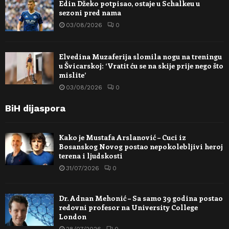
Edin Džeko potpisao, ostaje u Schalkeu u
sezoni pred nama
03/08/2026
0
Elvedina Muzaferija slomila nogu na treningu
u Švicarskoj: ‘Vratit ću se na skije prije nego što
mislite’
03/08/2026
0
BiH dijaspora
Kako je Mustafa Arslanović – Cuci iz
Bosanskog Novog postao nepokolebljivi heroj
terena i ljudskosti
31/07/2026
0
Dr. Adnan Mehonić – Sa samo 39 godina postao
redovni profesor na University College
London