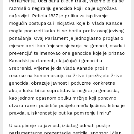
Parlamenta. Uoči dana Bijelih traka, vrijeme je da se
razmisli o negiranju genocida koji i dalje ugrožava
naš svijet. Peticija 1837 je prilika za ispitivanje
mogućih postupaka i inicijativa koje bi Vlada Kanade
mogla poduzeti kako bi se borila protiv ovog jezivog
ponašanja. Ovaj Parlament je jednoglasno proglasio
mjesec april kao ‘mjesec sjećanja na genocid, osudu i
prevenciju’ te imenovao one genocide koje je priznao
Kanadski parlament, uključujući i genocid u
Srebrenici. Vrijeme je da vlada Kanade proširi
resurse na komemoraciju na žrtve i preživjele žrtve
genocida, obrazuje javnost i poduzme konkretne
akcije kako bi se suprotstavila negiranju genocida,
kao jednom opasnom obliku mržnje koji ponovno
otvara rane i podstiče podjelu među ljudima. Istina je
pravda, a iskrenost je put ka pomirenju i miru”.
U saopćenje za javnost, izdatog odmah poslije
parlamentarne prezentacije peticije, sponzor i član