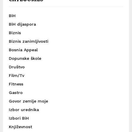
BiH
BiH dijaspora
Biznis
Biznis zanimljivosti
Bosnia Appeal
Dopunske škole
Društvo
Film/Tv
Fitness
Gastro
Govor zemlje moje
Izbor urednika
Izbori BiH
Književnost