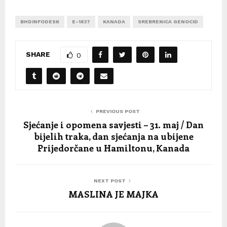
BHDINFODESK
E-1837
KANADA
SREBRENICA GENOCID
SHARE
0
PREVIOUS POST
Sjećanje i opomena savjesti – 31. maj / Dan
bijelih traka, dan sjećanja na ubijene
Prijedorčane u Hamiltonu, Kanada
NEXT POST
MASLINA JE MAJKA