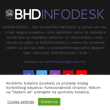
BHDINFODESK – BIH DIJASPORA INFODESK je portal svih nas.
Vi kao njegovi posjetioci, niste ograničeni samo da ostavljate
komentare na objavljene tekstove. Uz dobrodošlicu i našu
zahvalnost pišite na BHDINFODESKU o svemu što smatrate
važnim za sve nas, kako u bosanskohercegovačkoj dijaspori
tako i domovini. BHDINFODESK TEAM
Contact us:
bhdinfodesk@gmail.com
Koristimo kolačiće (cookies) za pružanje boljeg
korisničkog iskustva i funkcionalnosti stranice. Klikom
na "Slažem se" pristajete na upotrebu kolačića.
@2020 - BHDINFODESK. All Right Reserved.
Cookie settings
Slažem se
Kontakt
O Nama
Impresium
Arhiva
Dojavi vijest