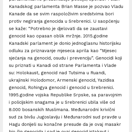
Kanadskog parlamenta Brian Masse je pozvao Vladu
Kanade da se svim raspoloživim sredstvima bori
protiv negiranja genocida u Srebrenici. U saopćenju
se kaže: “Potrebno je djelovati da se zaustavi
genocid kao opasan oblik mržnje. 2015.godine
Kanadski parlament je donio jednoglasnu historijsku
odluku za priznavanje mjeseca aprila kao “Mjesec
sjećanja na genocid, osudu i prevenciju”. Genocidi koji
su priznati u Kanadi od strane Parlamenta i Vlade
su: Holokaust, genocid nad Tutsima u Ruandi,
ukrajinski Holodomor, Armenski genocid, Yazidisa
genocid, Rohingya genocid i genocid u Srebrenici.
1995.godine vojska Republike Srpske, sa paravojnim
i policijskim snagama je u Srebrenici ubila više od
8.000 bosanskih Muslimana. Međunarodni krivični
sud za bivšu Jugoslaviju i Međunarodni sud pravde u
Hagu donijeli su konačne presude da je ovaj masakr
bio čin genocida i sad je ovaj genocid istaknut i