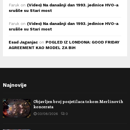
Faruk
on
(Video) Na današnji dan 1993. jedinice HVO-a
srušile su Stari most
Faruk
on
(Video) Na današnji dan 1993. jedinice HVO-a
srušile su Stari most
Esad Jaganjac
on
POGLED IZ LONDONA: GOOD FRIDAY
AGREEMENT KAO MODEL ZA BiH
Najnovije
Objavljen broj posjetilaca tokom Merlinovih
koncerata
03/08/2026
0