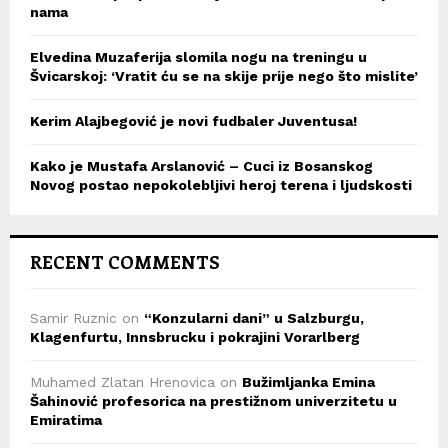
nama
Elvedina Muzaferija slomila nogu na treningu u
Švicarskoj: ‘Vratit ću se na skije prije nego što mislite’
Kerim Alajbegović je novi fudbaler Juventusa!
Kako je Mustafa Arslanović – Cuci iz Bosanskog
Novog postao nepokolebljivi heroj terena i ljudskosti
RECENT COMMENTS
Samir Ruznic
on
“Konzularni dani” u Salzburgu,
Klagenfurtu, Innsbrucku i pokrajini Vorarlberg
Muhamed Zlatan Hrenovica
on
Bužimljanka Emina
Šahinović profesorica na prestižnom univerzitetu u
Emiratima