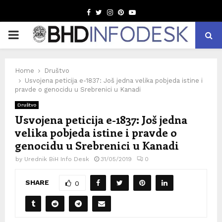
Facebook
Twitter
Instagram
Pinterest
Youtube
PRIMARY
MENU
Home
Društvo
Usvojena peticija e-1837: Još jedna velika pobjeda istine i
pravde o genocidu u Srebrenici u Kanadi
Društvo
Usvojena peticija e-1837: Još jedna
velika pobjeda istine i pravde o
genocidu u Srebrenici u Kanadi
by
Urednik BiH Info Desk
31/05/2019
0
SHARE
0