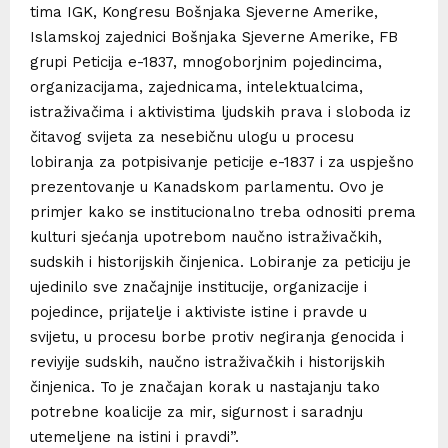
tima IGK, Kongresu Bošnjaka Sjeverne Amerike,
Islamskoj zajednici Bošnjaka Sjeverne Amerike, FB
grupi Peticija e-1837, mnogoborjnim pojedincima,
organizacijama, zajednicama, intelektualcima,
istraživačima i aktivistima ljudskih prava i sloboda iz
čitavog svijeta za nesebičnu ulogu u procesu
lobiranja za potpisivanje peticije e-1837 i za uspješno
prezentovanje u Kanadskom parlamentu. Ovo je
primjer kako se institucionalno treba odnositi prema
kulturi sjećanja upotrebom naučno istraživačkih,
sudskih i historijskih činjenica. Lobiranje za peticiju je
ujedinilo sve značajnije institucije, organizacije i
pojedince, prijatelje i aktiviste istine i pravde u
svijetu, u procesu borbe protiv negiranja genocida i
reviyije sudskih, naučno istraživačkih i historijskih
činjenica. To je značajan korak u nastajanju tako
potrebne koalicije za mir, sigurnost i saradnju
utemeljene na istini i pravdi”.