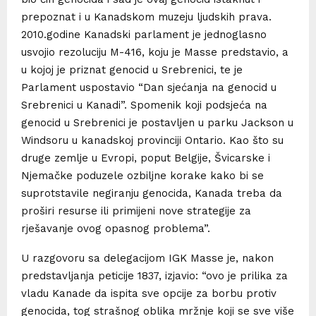
prepoznat i u Kanadskom muzeju ljudskih prava.
2010.godine Kanadski parlament je jednoglasno
usvojio rezoluciju M-416, koju je Masse predstavio, a
u kojoj je priznat genocid u Srebrenici, te je
Parlament uspostavio “Dan sjećanja na genocid u
Srebrenici u Kanadi”. Spomenik koji podsjeća na
genocid u Srebrenici je postavljen u parku Jackson u
Windsoru u kanadskoj provinciji Ontario. Kao što su
druge zemlje u Evropi, poput Belgije, Švicarske i
Njemačke poduzele ozbiljne korake kako bi se
suprotstavile negiranju genocida, Kanada treba da
proširi resurse ili primijeni nove strategije za
rješavanje ovog opasnog problema”.
U razgovoru sa delegacijom IGK Masse je, nakon
predstavljanja peticije 1837, izjavio: “ovo je prilika za
vladu Kanade da ispita sve opcije za borbu protiv
genocida, tog strašnog oblika mržnje koji se sve više