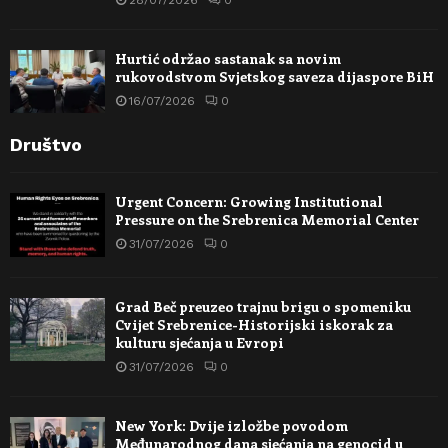
28/07/2026
0
Hurtić održao sastanak sa novim
rukovodstvom Svjetskog saveza dijaspore BiH
16/07/2026
0
Društvo
Urgent Concern: Growing Institutional
Pressure on the Srebrenica Memorial Center
31/07/2026
0
Grad Beč preuzeo trajnu brigu o spomeniku
Cvijet Srebrenice-Historijski iskorak za
kulturu sjećanja u Evropi
31/07/2026
0
New York: Dvije izložbe povodom
Međunarodnog dana sjećanja na genocid u