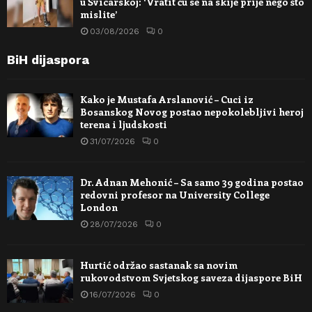
u Švicarskoj: ‘Vratit ću se na skije prije nego što
mislite’
03/08/2026
0
BiH dijaspora
Kako je Mustafa Arslanović – Cuci iz
Bosanskog Novog postao nepokolebljivi heroj
terena i ljudskosti
31/07/2026
0
Dr. Adnan Mehonić – Sa samo 39 godina postao
redovni profesor na University College
London
28/07/2026
0
Hurtić održao sastanak sa novim
rukovodstvom Svjetskog saveza dijaspore BiH
16/07/2026
0