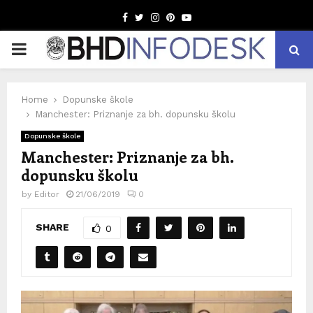
Facebook
Twitter
Instagram
Pinterest
Youtube
PRIMARY
MENU
Home
Dopunske škole
Manchester: Priznanje za bh. dopunsku školu
Dopunske škole
Manchester: Priznanje za bh.
dopunsku školu
by
Editor
21/06/2019
0
SHARE
0