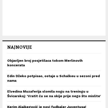
NAJNOVIJE
Objavljen broj posjetilaca tokom Merlinovih
koncerata
Edin Džeko potpisao, ostaje u Schalkeu u sezoni pred
nama
Elvedina Muzaferija slomila nogu na treningu u
Švicarskoj: ‘Vratit ću se na skije prije nego što mislite’
Kerim Alajbegović je novi fudbaler Juventusa!