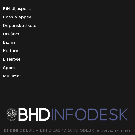
BiH dijaspora
Bosnia Appeal
Dopunske škole
Društvo
Biznis
Kultura
Lifestyle
Sport
Moj stav
BHDINFODESK – BIH DIJASPORA INFODESK je portal svih nas.