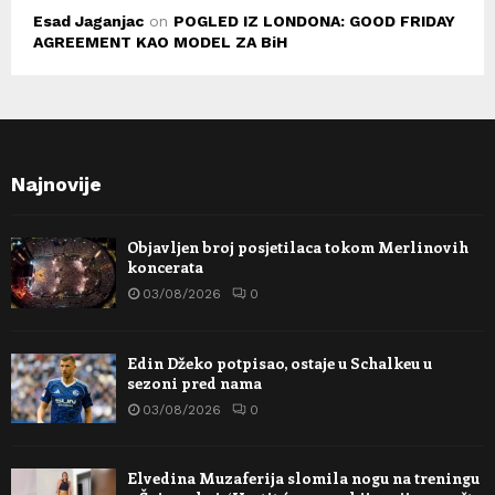
Esad Jaganjac
on
POGLED IZ LONDONA: GOOD FRIDAY
AGREEMENT KAO MODEL ZA BiH
Najnovije
Objavljen broj posjetilaca tokom Merlinovih
koncerata
03/08/2026
0
Edin Džeko potpisao, ostaje u Schalkeu u
sezoni pred nama
03/08/2026
0
Elvedina Muzaferija slomila nogu na treningu