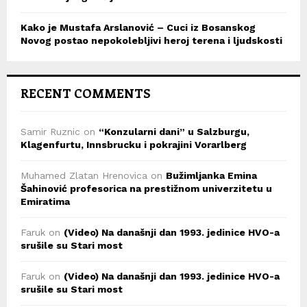
Kako je Mustafa Arslanović – Cuci iz Bosanskog
Novog postao nepokolebljivi heroj terena i ljudskosti
RECENT COMMENTS
Samir Ruznic
on
“Konzularni dani” u Salzburgu,
Klagenfurtu, Innsbrucku i pokrajini Vorarlberg
Muhamed Zlatan Hrenovica
on
Bužimljanka Emina
Šahinović profesorica na prestižnom univerzitetu u
Emiratima
Faruk
on
(Video) Na današnji dan 1993. jedinice HVO-a
srušile su Stari most
Faruk
on
(Video) Na današnji dan 1993. jedinice HVO-a
srušile su Stari most