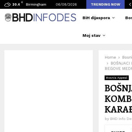
C
avljen broj posjetilaca tokom Merlinovih koncerata
Birmingham
06/08/2026
TRENDING NOW
20.4
BiH dijaspora
Bo
Moj stav
Home
Bosn
BOŠNJACI
BEGOVE MED
Bosnia Appeal
BOŠNJ
KOMBI
KARAĐ
by
BHD Info De