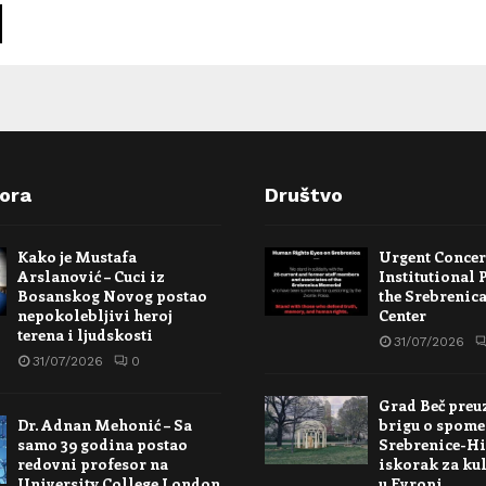
pora
Društvo
Kako je Mustafa
Urgent Conce
Arslanović – Cuci iz
Institutional 
Bosanskog Novog postao
the Srebrenic
nepokolebljivi heroj
Center
terena i ljudskosti
31/07/2026
31/07/2026
0
Grad Beč preu
Dr. Adnan Mehonić – Sa
brigu o spome
samo 39 godina postao
Srebrenice-Hi
redovni profesor na
iskorak za kul
University College London
u Evropi