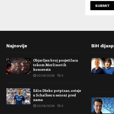
Najnovije
BiH dijas
Objavljen broj posjetilaca
tokom Merlinovih
koncerata
03/08/2026
0
Edin Džeko potpisao, ostaje
u Schalkeu u sezoni pred
nama
03/08/2026
0