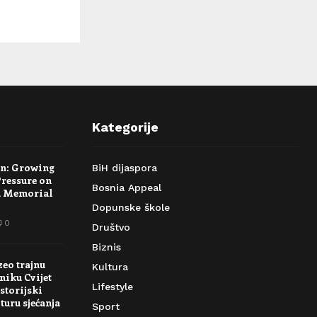
Kategorije
rn: Growing
BiH dijaspora
Pressure on
Bosnia Appeal
a Memorial
Dopunske škole
0
Društvo
Biznis
zeo trajnu
Kultura
niku Cvijet
Lifestyle
storijski
turu sjećanja
Sport