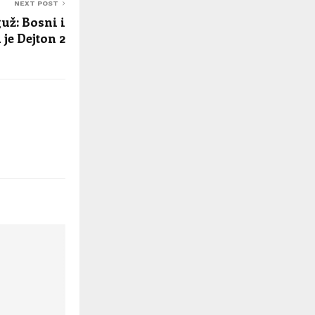
NEXT POST
už: Bosni i
je Dejton 2