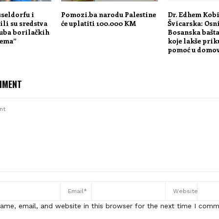
seldorfu i
Pomozi.ba narodu Palestine
Dr. Edhem Kobi
li su sredstva
će uplatiti 100.000 KM
Švicarska: Osn
luba borilačkih
Bosanska bašta
tema”
koje lakše priku
pomoć u domo
MMENT
ame, email, and website in this browser for the next time I comm