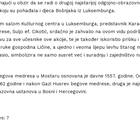
ajući u obzir da se radi o drugoj najstarijoj odgojno-obrazovn
 koju su pohađala i djeca Bošnjaka iz Luksemburga.
m salom Kulturnog centra u Luksemburga, predstavnik Kara
se, Suljo ef. Cikotić, srdačno je zahvalio na ovom vidu podr
vu za sve učesnike ove akcije, te je također iskoristio priliku 
 ruke gospodina Ličine, a ujedno i veoma lijepu levhu Starog m
asio, simbolizira ne samo susret već i suradnju i zajedništvo n
egova medresa u Mostaru osnovana je davne 1557. godine. Od
62 godine i nakon Gazi Husrev begove medrese, druga je najs
zovna ustanova u Bosni i Hercegovini.
ws:
7