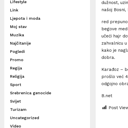
Lifestyle
dužnost, uzim
našoj Bosni,
Link
Ljepota i moda
red prepuno
Moj stav
begove medre
Muzika
učeći hajr do
zahvalnicu u
Najčitanije
kako je nagl
Pogledi
dobra.
Promo
Regija
Karađoz – b
prošlo već 4
Religija
odgojno obra
Sport
Srebrenica genocide
B.net
Svijet
Post Vie
Turizam
Uncategorized
Video