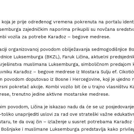
 koja je prije određenog vremena pokrenuta na portalu identit
semburga zajedničkim naporima prikupili su novčana sredstv
mbi vozila za potrebe Karađoz – begove medrese.
ciji organizovanoj povodom obilježavanja sedmogodišnjice B
ednice Luksemburga (BKZL), Faruk Ličina, aktuelni predsjedn
arješinstva muslimana Luksemburga, simboličnom predajom k
vniku Karađoz – begove medrese iz Mostara Sulju ef. Cikotiću,
im povodom doputovao iz Bosne i Hercegovine, koji je ujedno 
vrsni pokretač akcije. Kombi vozilo bit će u trajno vlasništvu 
ese, trenutno jedine aktivne mostarske medrese.
m povodom, Ličina je iskazao nadu da će se uz posjedovanj
o-toliko unaprijediti uslovi za rad ove strateški važne edukati
aru, te da ovaj čin – izlaženje u susret potrebama Karađoz
Bošnjake i muslimane Luksemburga predstavlja kako privilegi