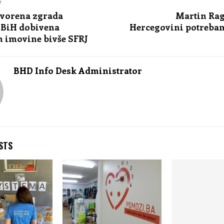
T
tvorena zgrada
Martin Rag
BiH dobivena
Hercegovini potreban 
 imovine bivše SFRJ
BHD Info Desk Administrator
STS