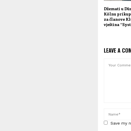
Džemati u Düs
Kölnu prikupi
za članove K
vještina “Sys
LEAVE A CO
Save my n