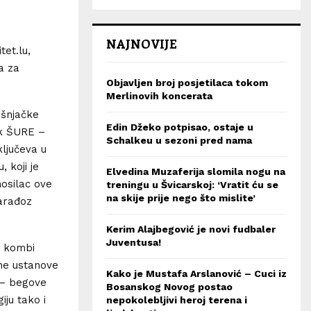
NAJNOVIJE
et.lu,
a za
Objavljen broj posjetilaca tokom
Merlinovih koncerata
ošnjačke
Edin Džeko potpisao, ostaje u
ik ŠURE –
Schalkeu u sezoni pred nama
ljučeva u
 koji je
Elvedina Muzaferija slomila nogu na
nosilac ove
treningu u Švicarskoj: ‘Vratit ću se
na skije prije nego što mislite’
Karađoz
Kerim Alajbegović je novi fudbaler
Juventusa!
e kombi
vne ustanove
Kako je Mustafa Arslanović – Cuci iz
 – begove
Bosanskog Novog postao
ju tako i
nepokolebljivi heroj terena i