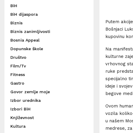
BiH
BiH dijaspora
Putem akcije
Biznis
Bošnjaci Luk
Biznis zanimljivosti
kupovinu ko
Bosnia Appeal
Na manifesta
Dopunske škole
kulturne zaj
Društvo
vrhovnog st
Film/Tv
ruke predsta
Fitness
specijalno t
Gastro
ideje i svoje
Govor zemlje moje
begove medr
Izbor urednika
Ovom humani
Izbori BiH
vozila kolik
Književnost
u našem Most
Kultura
medrese, za 