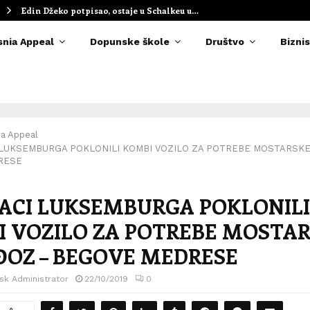
Edin Džeko potpisao, ostaje u Schalkeu u…
snia Appeal
Dopunske škole
Društvo
Biznis
ia Appeal
 LUKSEMBURGA POKLONILI KOMBI VOZILO ZA POTREBE MOSTARSK
RESE
ACI LUKSEMBURGA POKLONILI
 VOZILO ZA POTREBE MOSTA
OZ – BEGOVE MEDRESE
sk Administrator
22/10/2019
0