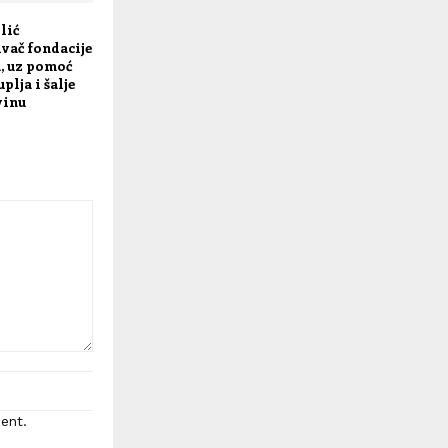
lić
ivač fondacije
, uz pomoć
plja i šalje
vinu
ent.