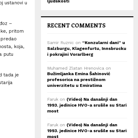
ljudskosti
oj ustanovi u
đoz –
RECENT COMMENTS
ške, pritom
i predao
Samir Ruznic
on
“Konzularni dani” u
osta, koja,
Salzburgu, Klagenfurtu, Innsbrucku
a putu
i pokrajini Vorarlberg
Muhamed Zlatan Hrenovica
on
Bužimljanka Emina Šahinović
 tada je
profesorica na prestižnom
tarija
univerzitetu u Emiratima
Faruk
on
(Video) Na današnji dan
1993. jedinice HVO-a srušile su Stari
most
Faruk
on
(Video) Na današnji dan
1993. jedinice HVO-a srušile su Stari
most