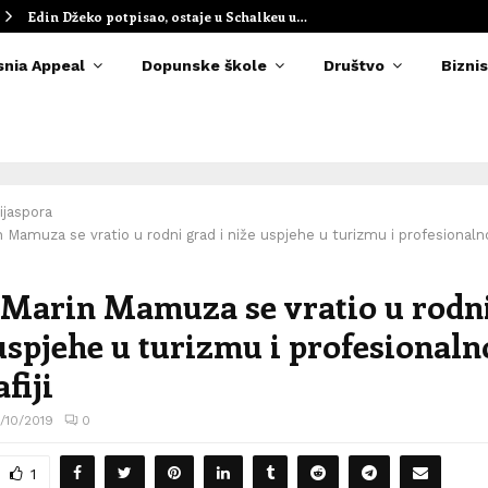
Edin Džeko potpisao, ostaje u Schalkeu u…
snia Appeal
Dopunske škole
Društvo
Biznis
ijaspora
n Mamuza se vratio u rodni grad i niže uspjehe u turizmu i profesionalnoj
 Marin Mamuza se vratio u rodn
 uspjehe u turizmu i profesionaln
fiji
/10/2019
0
1