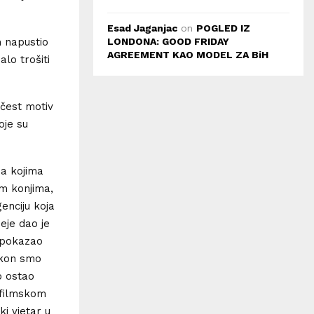
Esad Jaganjac
on
POGLED IZ
LONDONA: GOOD FRIDAY
m napustio
AGREEMENT KAO MODEL ZA BiH
alo trošiti
 čest motiv
oje su
sa kojima
jim konjima,
enciju koja
deje dao je
u pokazao
pokon smo
o ostao
s filmskom
ki vjetar u