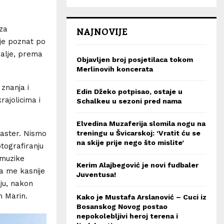
 za
NAJNOVIJE
 je poznat po
dalje, prema
Objavljen broj posjetilaca tokom
Merlinovih koncerata
 znanja i
Edin Džeko potpisao, ostaje u
rajolicima i
Schalkeu u sezoni pred nama
Elvedina Muzaferija slomila nogu na
treningu u Švicarskoj: ‘Vratit ću se
caster. Nismo
na skije prije nego što mislite’
otografiranju
 muzike
Kerim Alajbegović je novi fudbaler
ja me kasnije
Juventusa!
iju, nakon
m Marin.
Kako je Mustafa Arslanović – Cuci iz
Bosanskog Novog postao
nepokolebljivi heroj terena i