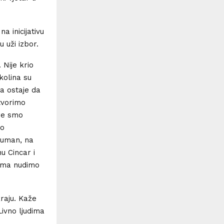
a inicijativu
u uži izbor.
 Nije krio
kolina su
ma ostaje da
tvorimo
re smo
 o
 Duman, na
u Cincar i
jima nudimo
kraju. Kaže
Livno ljudima