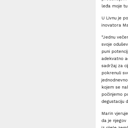
leđa moje tur
U Livnu je po
inovatora Mat
“Jednu večer
svoje odušev
puni potencij
adekvatno ad
sadržaj za c
pokrenuli svo
jednodnevnom
kojem se nal
počinjemo po
degustaciju 
Marin vjeruje
da je njegov
iz cijele zem