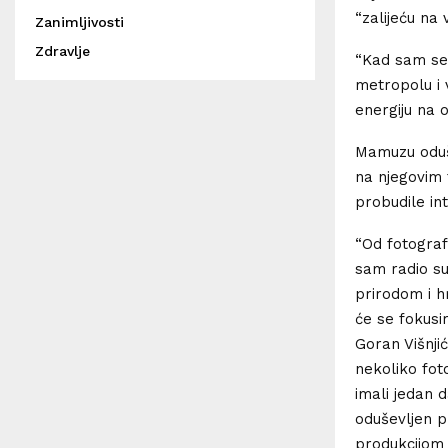
“zalijeću na 
Zanimljivosti
Zdravlje
“Kad sam se 
metropolu i v
energiju na o
Mamuzu oduše
na njegovim 
probudile int
“Od fotografi
sam radio su 
prirodom i h
će se fokusir
Goran Višnji
nekoliko fot
imali jedan 
oduševljen pl
produkcijom o