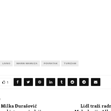
LIVNO
MARIN MAMUZA
POVRATAK
TURIZAM
1
T
: Milka Đurašović
Lidl traži rad