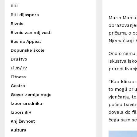
BiH
BiH dijaspora
Marin Mamuza
Biznis
obrazovanjem
Biznis zanimljivosti
pričama o od
Njemačkoj i Au
Bosnia Appeal
Dopunske škole
Ono o čemu se
Društvo
iskustva isko
Film/Tv
prirodi livan
Fitness
“Kao klinac 
Gastro
to mogli priu
Govor zemlje moje
vjenčanja, t
Izbor urednika
počeo baviti 
dovela do fi
Izbori BiH
čega sam se 
Književnost
Kultura