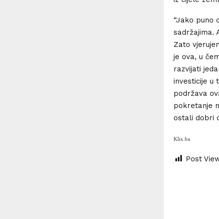
“Jako puno d
sadržajima. 
Zato vjerujem
je ova, u če
razvijati jed
investicije 
podržava ova
pokretanje n
ostali dobri 
Klix.ba
Post Vie