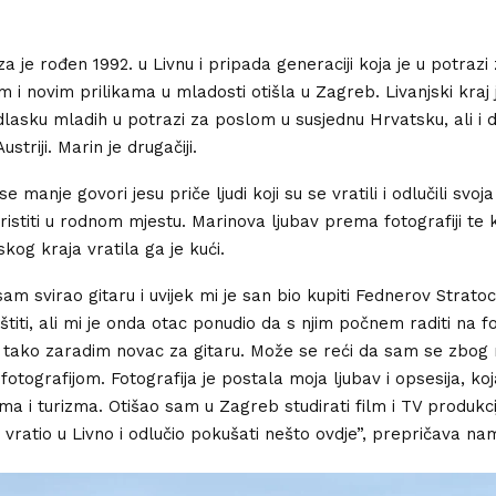
 je rođen 1992. u Livnu i pripada generaciji koja je u potrazi
 i novim prilikama u mladosti otišla u Zagreb. Livanjski kraj
lasku mladih u potrazi za poslom u susjednu Hrvatsku, ali i 
striji. Marin je drugačiji.
 manje govori jesu priče ljudi koji su se vratili i odlučili svoja
ristiti u rodnom mjestu. Marinova ljubav prema fotografiji te k
jskog kraja vratila ga je kući.
sam svirao gitaru i uvijek mi je san bio kupiti Fednerov Strato
štiti, ali mi je onda otac ponudio da s njim počnem raditi na f
e tako zaradim novac za gitaru. Može se reći da sam se zbog
fotografijom. Fotografija je postala moja ljubav i opsesija, ko
lma i turizma. Otišao sam u Zagreb studirati film i TV produkc
vratio u Livno i odlučio pokušati nešto ovdje”, prepričava na