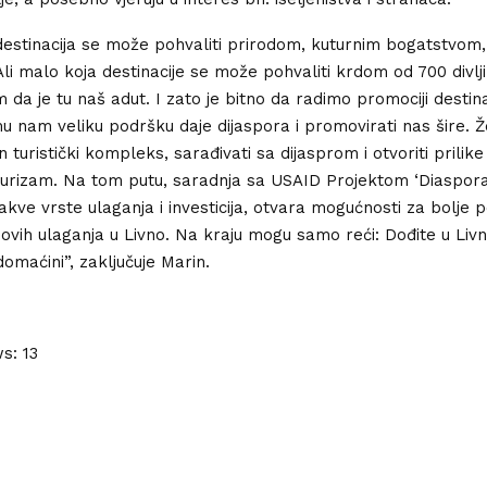
estinacija se može pohvaliti prirodom, kuturnim bogatstvom, 
Ali malo koja destinacije se može pohvaliti krdom od 700 divlji
 da je tu naš adut. I zato je bitno da radimo promociji destin
mu nam veliku podršku daje dijaspora i promovirati nas šire. 
an turistički kompleks, sarađivati sa dijasprom i otvoriti prilik
u turizam. Na tom putu, saradnja sa USAID Projektom ‘Diaspora 
kve vrste ulaganja i investicija, otvara mogućnosti za bolje p
ovih ulaganja u Livno. Na kraju mogu samo reći: Dođite u Livno
domaćini”, zaključuje Marin.
ws:
13