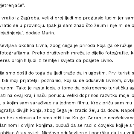
vjetrenjače”.
vratio iz Zagreba, veliki broj ljudi me proglasio ludim jer sa
ratio se u provinciju. Ipak ja sam znao što želim i nije mi se d
bjašnjenja”, dodaje Marin.
vljava okolina Livna, zbog čega je priroda koja ga okružuje
fotografijama. Preko društvenih mreža je dijelio fotografije, k
eres brojnih ljudi iz zemlje i svijeta da posjete Livno.
ja smo došli do toga da ljudi traže da ih ugostim. Prvi turisti 
bili moji prijatelji i poznanici, koji su se oduševili Livnom, divl
ranom. Tako je rasla ideja o tome da pokrenemo turističku ag
ati na ovaj kraj i našu ponudu. Veliki doprinos razvitku moje i
ć, s kojim sam sarađivao na jednom filmu. Kroz priču sam m
ografija divljih konja, zbog čega je izrazio želju da dođe. Na
dan bez snimanja te smo otišli na Kruge. Goran je neočekivan
aninom i divljim konjima, budući da se radi o čovjeku koji je 
bišao čitav svijet. Njegovo oduševljenje i podrška dali su veli