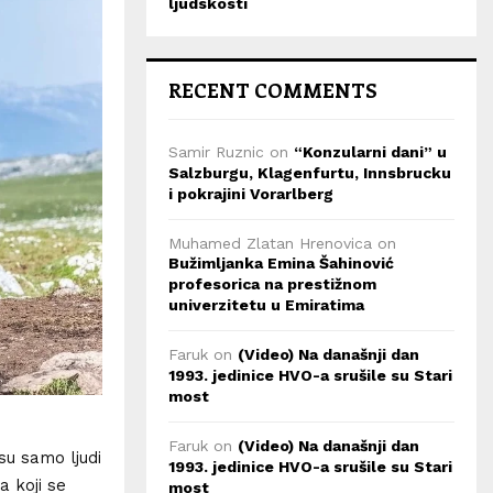
ljudskosti
RECENT COMMENTS
Samir Ruznic
on
“Konzularni dani” u
Salzburgu, Klagenfurtu, Innsbrucku
i pokrajini Vorarlberg
Muhamed Zlatan Hrenovica
on
Bužimljanka Emina Šahinović
profesorica na prestižnom
univerzitetu u Emiratima
Faruk
on
(Video) Na današnji dan
1993. jedinice HVO-a srušile su Stari
most
Faruk
on
(Video) Na današnji dan
 su samo ljudi
1993. jedinice HVO-a srušile su Stari
a koji se
most