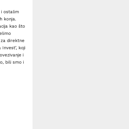
i ostalim
h konja.
acija kao što
Želimo
e za direktne
Invest’, koji
ovezivanje i
, bili smo i