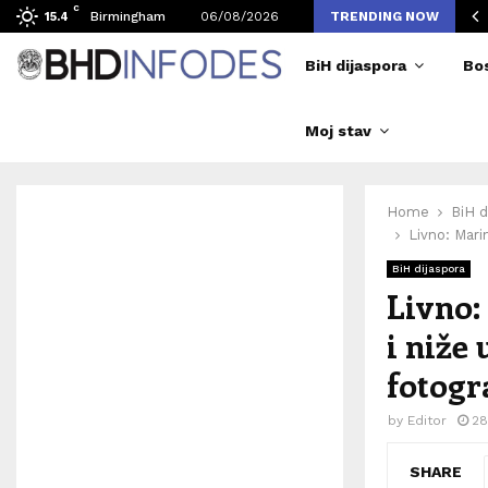
C
vljen broj posjetilaca tokom Merlinovih koncerata
Birmingham
06/08/2026
TRENDING NOW
15.4
BiH dijaspora
Bo
Moj stav
Home
BiH d
Livno: Mari
BiH dijaspora
Livno:
i niže
fotogra
by
Editor
28
SHARE