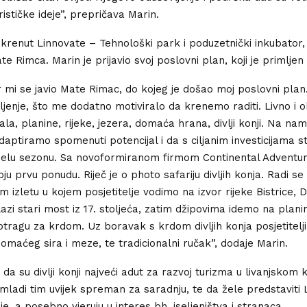
ističke ideje”, prepričava Marin.
krenut Linnovate – Tehnološki park i poduzetnički inkubator, n
e Rimca. Marin je prijavio svoj poslovni plan, koji je primljen 
 mi se javio Mate Rimac, do kojeg je došao moj poslovni plan.
ljenje, što me dodatno motiviralo da krenemo raditi. Livno i o
ala, planine, rijeke, jezera, domaća hrana, divlji konji. Na na
aptiramo spomenuti potencijal i da s ciljanim investicijama s
ijelu sezonu. Sa novoformiranom firmom Continental Adventu
ju prvu ponudu. Riječ je o photo safariju divljih konja. Radi se
 izletu u kojem posjetitelje vodimo na izvor rijeke Bistrice,
azi stari most iz 17. stoljeća, zatim džipovima idemo na planin
tragu za krdom. Uz boravak s krdom divljih konja posjetitel
domaćeg sira i meze, te tradicionalni ručak”, dodaje Marin.
 da su divlji konji najveći adut za razvoj turizma u livanjskom 
 mladi tim uvijek spreman za saradnju, te da žele predstaviti 
lje, a posebno vjeruju u interes bh. iseljeništva i stranaca.