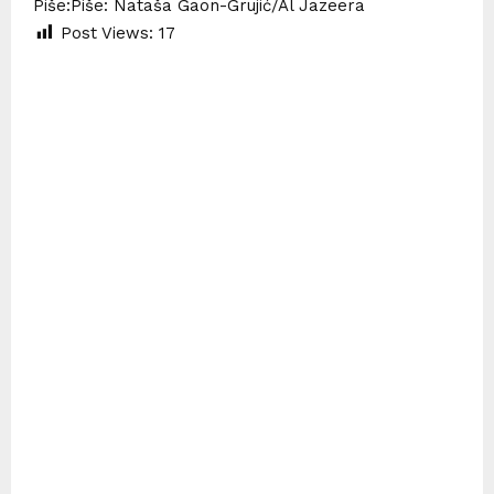
Piše:Piše: Nataša Gaon-Grujić/
Al Jazeera
Post Views:
17