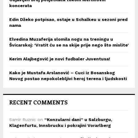
koncerata
Edin Džeko potpisao, ostaje u Schalkeu u sezoni pred
nama
Elvedina Muzaferija slomila nogu na treningu u
Švicarskoj: ‘Vratit ću se na skije prije nego što mislite’
Kerim Alajbegović je novi fudbaler Juventusa!
Kako je Mustafa Arslanović – Cuci iz Bosanskog
Novog postao nepokolebljivi heroj terena i ljudskosti
RECENT COMMENTS
Samir Ruznic
on
“Konzularni dani” u Salzburgu,
Klagenfurtu, Innsbrucku i pokrajini Vorarlberg