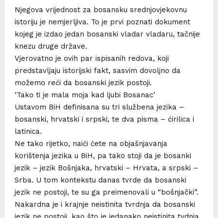
Njegova vrijednost za bosansku srednjovjekovnu
istoriju je nemjerljiva. To je prvi poznati dokument
kojeg je izdao jedan bosanski vladar vladaru, tačnije
knezu druge države.
Vjerovatno je ovih par ispisanih redova, koji
predstavljaju istorijski fakt, sasvim dovoljno da
možemo reći da bosanski jezik postoji.
‘Tako ti je mala moja kad ljubi Bosanac’
Ustavom BiH definisana su tri službena jezika –
bosanski, hrvatski i srpski, te dva pisma – ćirilica i
latinica.
Ne tako rijetko, naići ćete na objašnjavanja
korištenja jezika u BiH, pa tako stoji da je bosanki
jezik – jezik Bošnjaka, hrvatski – Hrvata, a srpski –
Srba. U tom kontekstu danas tvrde da bosanski
jezik ne postoji, te su ga preimenovali u “bošnjački”.
Nakardna je i krajnje neistinita tvrdnja da bosanski
jezik ne postoji, kao što je jedanako neistinita tvdnja