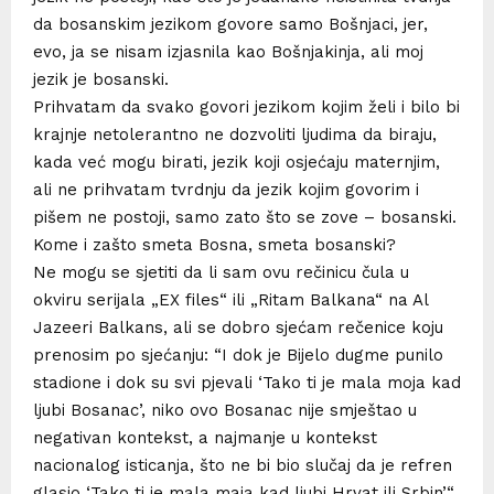
da bosanskim jezikom govore samo Bošnjaci, jer,
evo, ja se nisam izjasnila kao Bošnjakinja, ali moj
jezik je bosanski.
Prihvatam da svako govori jezikom kojim želi i bilo bi
krajnje netolerantno ne dozvoliti ljudima da biraju,
kada već mogu birati, jezik koji osjećaju maternjim,
ali ne prihvatam tvrdnju da jezik kojim govorim i
pišem ne postoji, samo zato što se zove – bosanski.
Kome i zašto smeta Bosna, smeta bosanski?
Ne mogu se sjetiti da li sam ovu rečinicu čula u
okviru serijala „EX files“ ili „Ritam Balkana“ na Al
Jazeeri Balkans, ali se dobro sjećam rečenice koju
prenosim po sjećanju: “I dok je Bijelo dugme punilo
stadione i dok su svi pjevali ‘Tako ti je mala moja kad
ljubi Bosanac’, niko ovo Bosanac nije smještao u
negativan kontekst, a najmanje u kontekst
nacionalog isticanja, što ne bi bio slučaj da je refren
glasio ‘Tako ti je mala maja kad ljubi Hrvat ili Srbin’.“