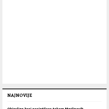
H
NAJNOVIJE
Objavljen broj posjetilaca tokom Merlinovih