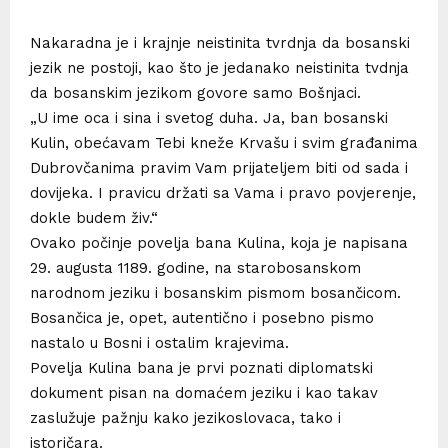
Nakaradna je i krajnje neistinita tvrdnja da bosanski
jezik ne postoji, kao što je jedanako neistinita tvdnja
da bosanskim jezikom govore samo Bošnjaci.
„U ime oca i sina i svetog duha. Ja, ban bosanski
Kulin, obećavam Tebi kneže Krvašu i svim građanima
Dubrovčanima pravim Vam prijateljem biti od sada i
dovijeka. I pravicu držati sa Vama i pravo povjerenje,
dokle budem živ.“
O
vako počinje povelja bana Kulina, koja je napisana
29. augusta 1189. godine, na starobosanskom
narodnom jeziku i bosanskim pismom bosančicom.
Bosančica je, opet, autentično i posebno pismo
nastalo u Bosni i ostalim krajevima.
Povelja Kulina bana je prvi poznati diplomatski
dokument pisan na domaćem jeziku i kao takav
zaslužuje pažnju kako jezikoslovaca, tako i
istoričara.