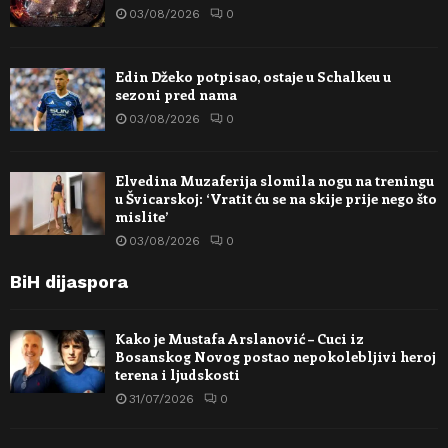
03/08/2026
0
Edin Džeko potpisao, ostaje u Schalkeu u
sezoni pred nama
03/08/2026
0
Elvedina Muzaferija slomila nogu na treningu
u Švicarskoj: ‘Vratit ću se na skije prije nego što
mislite’
03/08/2026
0
BiH dijaspora
Kako je Mustafa Arslanović – Cuci iz
Bosanskog Novog postao nepokolebljivi heroj
terena i ljudskosti
31/07/2026
0