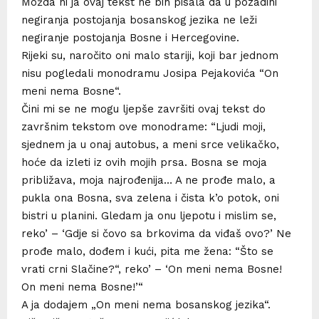
Možda ni ja ovaj tekst ne bih pisala da u pozadini
negiranja postojanja bosanskog jezika ne leži
negiranje postojanja Bosne i Hercegovine.
Rijeki su, naročito oni malo stariji, koji bar jednom
nisu pogledali monodramu Josipa Pejakovića “On
meni nema Bosne“.
Čini mi se ne mogu ljepše završiti ovaj tekst do
završnim tekstom ove monodrame: “Ljudi moji,
sjednem ja u onaj autobus, a meni srce velikačko,
hoće da izleti iz ovih mojih prsa. Bosna se moja
približava, moja najrođenija… A ne prođe malo, a
pukla ona Bosna, sva zelena i čista k’o potok, oni
bistri u planini. Gledam ja onu ljepotu i mislim se,
reko’ – ‘Gdje si čovo sa brkovima da viđaš ovo?’ Ne
prođe malo, dođem i kući, pita me žena: “Što se
vrati crni Slačine?“, reko’ – ‘On meni nema Bosne!
On meni nema Bosne!’“
A ja dodajem „On meni nema bosanskog jezika“.