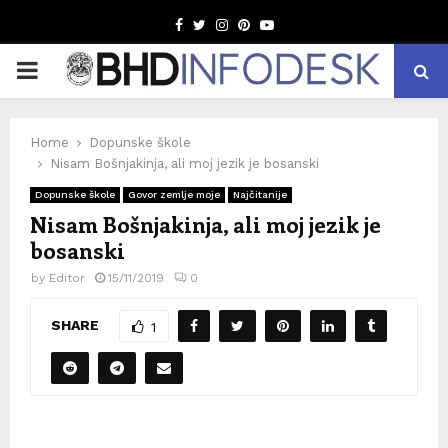
Facebook
Twitter
Instagram
Pinterest
Youtube
PRIMARY
MENU
Home
Dopunske škole
Nisam Bošnjakinja, ali moj jezik je bosanski
Dopunske škole
Govor zemlje moje
Najčitanije
Nisam Bošnjakinja, ali moj jezik je
bosanski
by
Editor
15/11/2019
0
SHARE
1