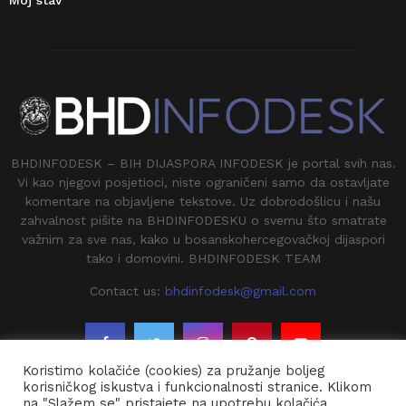
BHDINFODESK – BIH DIJASPORA INFODESK je portal svih nas.
Vi kao njegovi posjetioci, niste ograničeni samo da ostavljate
komentare na objavljene tekstove. Uz dobrodošlicu i našu
zahvalnost pišite na BHDINFODESKU o svemu što smatrate
važnim za sve nas, kako u bosanskohercegovačkoj dijaspori
tako i domovini. BHDINFODESK TEAM
Contact us:
bhdinfodesk@gmail.com
Koristimo kolačiće (cookies) za pružanje boljeg
korisničkog iskustva i funkcionalnosti stranice. Klikom
na "Slažem se" pristajete na upotrebu kolačića.