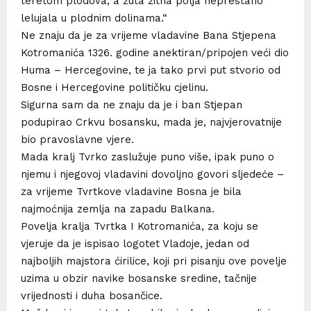
teretom plodova, a žuta žitna polja neprestano
lelujala u plodnim dolinama.“
Ne znaju da je za vrijeme vladavine Bana Stjepena
Kotromanića 1326. godine anektiran/pripojen veći dio
Huma – Hercegovine, te ja tako prvi put stvorio od
Bosne i Hercegovine političku cjelinu.
Sigurna sam da ne znaju da je i ban Stjepan
podupirao Crkvu bosansku, mada je, najvjerovatnije
bio pravoslavne vjere.
Mada kralj Tvrko zaslužuje puno više, ipak puno o
njemu i njegovoj vladavini dovoljno govori sljedeće –
za vrijeme Tvrtkove vladavine Bosna je bila
najmoćnija zemlja na zapadu Balkana.
Povelja kralja Tvrtka I Kotromanića, za koju se
vjeruje da je ispisao logotet Vladoje, jedan od
najboljih majstora ćirilice, koji pri pisanju ove povelje
uzima u obzir navike bosanske sredine, tačnije
vrijednosti i duha bosančice.