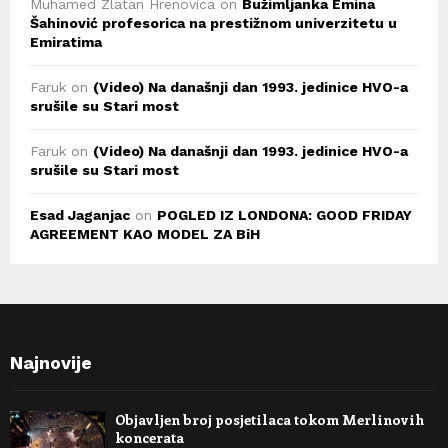
Muhamed Zlatan Hrenovica
on
Bužimljanka Emina
Šahinović profesorica na prestižnom univerzitetu u
Emiratima
Faruk
on
(Video) Na današnji dan 1993. jedinice HVO-a
srušile su Stari most
Faruk
on
(Video) Na današnji dan 1993. jedinice HVO-a
srušile su Stari most
Esad Jaganjac
on
POGLED IZ LONDONA: GOOD FRIDAY
AGREEMENT KAO MODEL ZA BiH
Najnovije
Objavljen broj posjetilaca tokom Merlinovih
koncerata