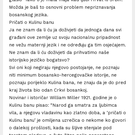
Možda je baš to osnovni problem nepriznavanja
bosanskog jezika.
Pričati o Kulinu banu
Ja ne znam da li ću ja doživjeti da jednoga dana svi
građani ove zemlje uz svoju nacionalnu pripadnost
ne vežu maternji jezik i ne određuju ga tim osjećajem.
Ne znam da li ću doživjeti da prihvatimo naše
istorijsko jezičko bogatsvo?
Svi oni koji negiraju njegovo postojanje, ne poznaju
niti minimum bosansko-hercegovačke istorije, ne
poznaju porijeklo Kulina bana, ne znaju da je do pred
kraj života bio odan Crkvi bosankoj.
Novinar i istoričar William Miller 1921. godine je o
Kulinu banu pisao: “Narod ga smatra za ljubimca
vila, a njegovu vladavinu kao zlatno doba, a ‘pričati o
Kulinu banu’ je omiljena uzrečica o nekome ko govori
o dalekoj prošlosti, kada su šljive stenjale pod