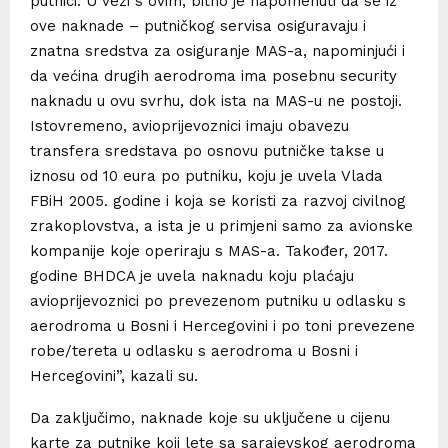
putnici. U vezi s ovim, bitno je napomenuti da se iz
ove naknade – putničkog servisa osiguravaju i
znatna sredstva za osiguranje MAS-a, napominjući i
da većina drugih aerodroma ima posebnu security
naknadu u ovu svrhu, dok ista na MAS-u ne postoji.
Istovremeno, avioprijevoznici imaju obavezu
transfera sredstava po osnovu putničke takse u
iznosu od 10 eura po putniku, koju je uvela Vlada
FBiH 2005. godine i koja se koristi za razvoj civilnog
zrakoplovstva, a ista je u primjeni samo za avionske
kompanije koje operiraju s MAS-a. Također, 2017.
godine BHDCA je uvela naknadu koju plaćaju
avioprijevoznici po prevezenom putniku u odlasku s
aerodroma u Bosni i Hercegovini i po toni prevezene
robe/tereta u odlasku s aerodroma u Bosni i
Hercegovini”, kazali su.
Da zaključimo, naknade koje su uključene u cijenu
karte za putnike koji lete sa sarajevskog aerodroma