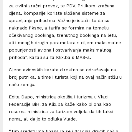
za civilni zračni prevoz, te PDV. Prilikom izračuna
cijena, kompanije koriste složene sisteme za
upravljanje prihodima. Važno je istaći i to da su
naknade fiksne, a tarifa se formira na temelju
očekivanog bookinga, trenutnog bookinga na letu,
ali i mnogih drugih parametara s ciljem maksimalne
popunjenosti aviona i ostvarivanja maksimalnog
prihoda”, kazali su za Klix.ba s MAS-a.
Cijene avionskih karata direktno se odražavaju na
broj putnika, a time i turista koji na ovaj način stižu u
našu zemlju.
Edita Đapo, ministrica okoliša i turizma u Vladi
Federacije BiH, za Klix.ba kaže kako bi ona kao
resorna ministrica za turizam voljela da tih taksi
nema, ali da je to odluka Vlade.
“Tim sredstvima finansira se i gradnja drugih naših