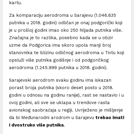
kartu.
Za komparaciju aerodroma u Sarajevu (1.046.635
putnika u 2018. godini) odličan je onaj podgorički koji
je u prošloj godini imao oko 250 hiljada putnika više.
Značajna je to razlika, posebno kada se u obzir
uzme da Podgorica ima skoro upola manji broj
stanovnika te blizinu odličnog aerodroma u Tivtu koji
opsluži više putnika godišnje i od podgoričkog
aerodroma (1.245.999 putnika u 2018. godini).
Sarajevski aerodrom svaku godinu ima iskazan
porast broja putnika (skoro deset posto u 2018.
godini u odnosu na godinu ranije), rast se nastavio i u
ovoj godini, ali sve se uklapa u trendove rasta
avionskog saobraćaja u regiji. Uvriježeno je mišljenje
da bi Međunarodni arodrom u Sarajevu
trebao imati
i dvostruko više putnika
.