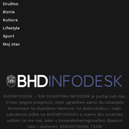
Društvo
Biznis
Kultura
Lifestyle
Sport
Moj stav
BHDINFODESK – BIH DIJASPORA INFODESK je portal svih nas.
Vi kao njegovi posjetioci, niste ograničeni samo da ostavljate
komentare na objavljene tekstove. Uz dobrodošlicu i našu
zahvalnost pišite na BHDINFODESKU o svemu što smatrate
važnim za sve nas, kako u bosanskohercegovačkoj dijaspori
tako i domovini. BHDINFODESK TEAM