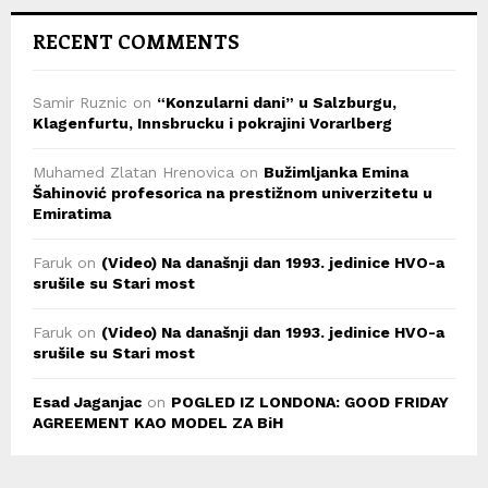
RECENT COMMENTS
Samir Ruznic
on
“Konzularni dani” u Salzburgu,
Klagenfurtu, Innsbrucku i pokrajini Vorarlberg
Muhamed Zlatan Hrenovica
on
Bužimljanka Emina
Šahinović profesorica na prestižnom univerzitetu u
Emiratima
Faruk
on
(Video) Na današnji dan 1993. jedinice HVO-a
srušile su Stari most
Faruk
on
(Video) Na današnji dan 1993. jedinice HVO-a
srušile su Stari most
Esad Jaganjac
on
POGLED IZ LONDONA: GOOD FRIDAY
AGREEMENT KAO MODEL ZA BiH