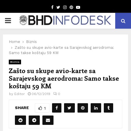
Facebook
Twitter
Instagram
Pinterest
Youtube
PRIMARY
MENU
Home
Biznis
Zašto su skupe avio-karte sa Sarajevskog aerodroma:
Samo takse koštaju 59 KM
Biznis
Zašto su skupe avio-karte sa
Sarajevskog aerodroma: Samo takse
koštaju 59 KM
by
Editor
06/12/2019
0
SHARE
1