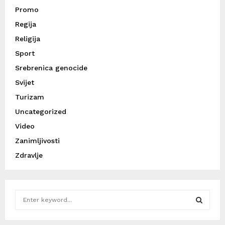
Promo
Regija
Religija
Sport
Srebrenica genocide
Svijet
Turizam
Uncategorized
Video
Zanimljivosti
Zdravlje
S
e
a
S