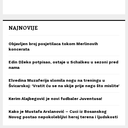
NAJNOVIJE
Objavljen broj posjetilaca tokom Merlinovih
koncerata
Edin Džeko potpisao, ostaje u Schalkeu u sezoni pred
nama
Elvedina Muzaferija slomila nogu na treningu u
Švicarskoj: ‘Vratit ću se na skije prije nego što mislite’
Kerim Alajbegović je novi fudbaler Juventusa!
Kako je Mustafa Arslanović – Cuci iz Bosanskog
Novog postao nepokolebljivi heroj terena i ljudskosti