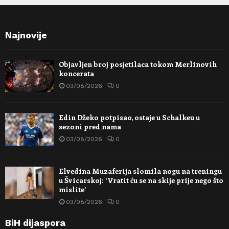
Najnovije
Objavljen broj posjetilaca tokom Merlinovih
koncerata
03/08/2026
0
Edin Džeko potpisao, ostaje u Schalkeu u
sezoni pred nama
03/08/2026
0
Elvedina Muzaferija slomila nogu na treningu
u Švicarskoj: ‘Vratit ću se na skije prije nego što
mislite’
03/08/2026
0
BiH dijaspora