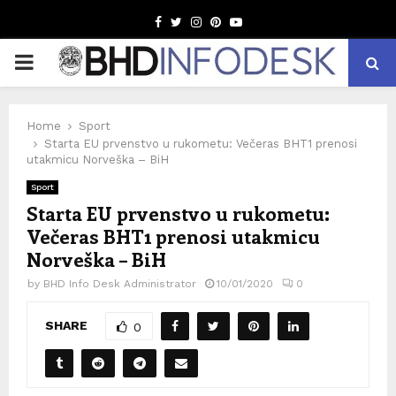
Facebook
Twitter
Instagram
Pinterest
Youtube
PRIMARY
MENU
Home
Sport
Starta EU prvenstvo u rukometu: Večeras BHT1 prenosi
utakmicu Norveška – BiH
Sport
Starta EU prvenstvo u rukometu:
Večeras BHT1 prenosi utakmicu
Norveška – BiH
by
BHD Info Desk Administrator
10/01/2020
0
SHARE
0