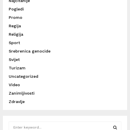
Najčitanije
Pogledi
Promo
Regija
Religija
Sport
Srebrenica genocide
Svijet
Turizam
Uncategorized
Video
Zanimljivosti
Zdravlje
S