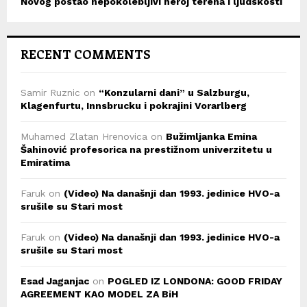
Novog postao nepokolebljivi heroj terena i ljudskosti
RECENT COMMENTS
Samir Ruznic
on
“Konzularni dani” u Salzburgu,
Klagenfurtu, Innsbrucku i pokrajini Vorarlberg
Muhamed Zlatan Hrenovica
on
Bužimljanka Emina
Šahinović profesorica na prestižnom univerzitetu u
Emiratima
Faruk
on
(Video) Na današnji dan 1993. jedinice HVO-a
srušile su Stari most
Faruk
on
(Video) Na današnji dan 1993. jedinice HVO-a
srušile su Stari most
Esad Jaganjac
on
POGLED IZ LONDONA: GOOD FRIDAY
AGREEMENT KAO MODEL ZA BiH