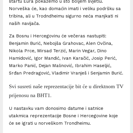
startu Eura pokažemo u što boljem svjetlu.
Norveška će, kao domaćin imati i veliku podršku sa
tribina, ali u Trodndheimu sigurno neća manjkati ni
naših navijača.
Za Bosnu i Hercegovinu će večeras nastupiti:
Benjamin Burić, Nebojša Grahovac, Alen Ovčina,
Nikola Prce, Mirsad Terzić, Marin Vegar, Dino
Hamidović, Igor Mandić, Ivan Karačić, Josip Perić,
Marko Panić, Dejan Malinović, Ibrahim Haseljić,
Srđan Predragović, Vladimir Vranješ i Senjamin Burić.
Svi susreti naše reprezentacije bit će u direktnom TV
prijenosu na BHT1.
U nastavku vam donosimo datume i satnice
utakmica reprezentacije Bosne i Hercegovine koje
će se igrati u norveškom Trondheimu.