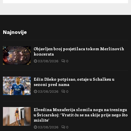
Najnovije
Objavljen broj posjetilaca tokom Merlinovih
koncerata
03/08/2026
0
Edin Džeko potpisao, ostaje u Schalkeu u
sezoni pred nama
03/08/2026
0
Elvedina Muzaferija slomila nogu na treningu
u Švicarskoj: ‘Vratit ću se na skije prije nego što
mislite’
03/08/2026
0