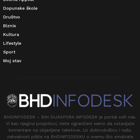
Dopunske škole
Društvo
Biznis
Kultura
Lifestyle
Sport
Moj stav
BHDINFODESK – BIH DIJASPORA INFODESK je portal svih nas.
Vi kao njegovi posjetioci, niste ograničeni samo da ostavljate
komentare na objavljene tekstove. Uz dobrodošlicu i našu
zahvalnost pišite na BHDINFODESKU o svemu što smatrate