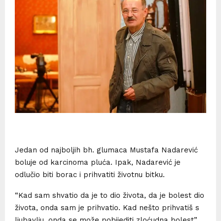
Jedan od najboljih bh. glumaca Mustafa Nadarević
boluje od karcinoma pluća. Ipak, Nadarević je
odlučio biti borac i prihvatiti životnu bitku.
“Kad sam shvatio da je to dio života, da je bolest dio
života, onda sam je prihvatio. Kad nešto prihvatiš s
ljubavlju, onda se može pobijediti zloćudna bolest”,