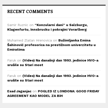
RECENT COMMENTS
Samir Ruznic
on
“Konzularni dani” u Salzburgu,
Klagenfurtu, Innsbrucku i pokrajini Vorarlberg
Muhamed Zlatan Hrenovica
on
Bužimljanka Emina
Šahinović profesorica na prestižnom univerzitetu u
Emiratima
Faruk
on
(Video) Na današnji dan 1993. jedinice HVO-a
srušile su Stari most
Faruk
on
(Video) Na današnji dan 1993. jedinice HVO-a
srušile su Stari most
Esad Jaganjac
on
POGLED IZ LONDONA: GOOD FRIDAY
AGREEMENT KAO MODEL ZA BiH