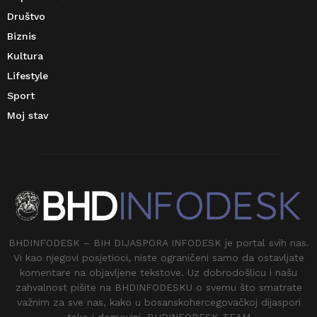
Društvo
Biznis
Kultura
Lifestyle
Sport
Moj stav
BHDINFODESK – BIH DIJASPORA INFODESK je portal svih nas.
Vi kao njegovi posjetioci, niste ograničeni samo da ostavljate
komentare na objavljene tekstove. Uz dobrodošlicu i našu
zahvalnost pišite na BHDINFODESKU o svemu što smatrate
važnim za sve nas, kako u bosanskohercegovačkoj dijaspori