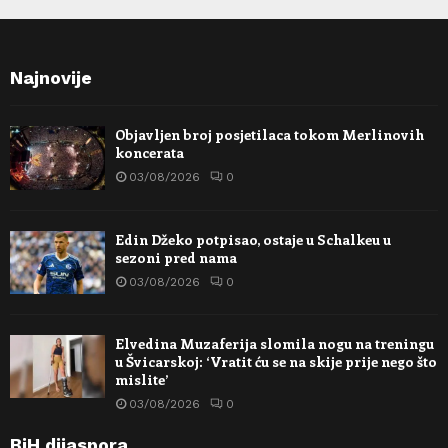
Najnovije
Objavljen broj posjetilaca tokom Merlinovih
koncerata
03/08/2026
0
Edin Džeko potpisao, ostaje u Schalkeu u
sezoni pred nama
03/08/2026
0
Elvedina Muzaferija slomila nogu na treningu
u Švicarskoj: ‘Vratit ću se na skije prije nego što
mislite’
03/08/2026
0
BiH dijaspora