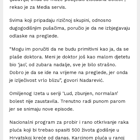
rekao je za Media servis.
Svima koji pripadaju rizičnoj skupini, odnosno
dugogodišnjim pušačima, poručio je da ne izbjegavaju
odlaske na preglede.
“Mogu im poručiti da ne budu primitivni kao ja, da se
plaše doktora. Meni je doktor još kao malom djetetu
bio ‘jao’, od zubara nadalje, sve je bilo strašno.
Dobro je da se ide na vrijeme na preglede, jer onda
je izlječivost vrlo blizu”, govori Nadarević.
Omiljenog Izeta u seriji ‘Lud, zbunjen, normalan’
bolest nije zaustavila. Trenutno radi punom parom
jer se snimaju nove episode.
Nacionalni program za probir i rano otkrivanje raka
pluća koji bi trebao spasiti 500 života godišnje u
Hrvatskoj kreće od danas. Karcinom pluća u ranoj