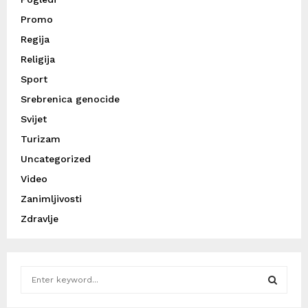
Promo
Regija
Religija
Sport
Srebrenica genocide
Svijet
Turizam
Uncategorized
Video
Zanimljivosti
Zdravlje
S
e
a
S