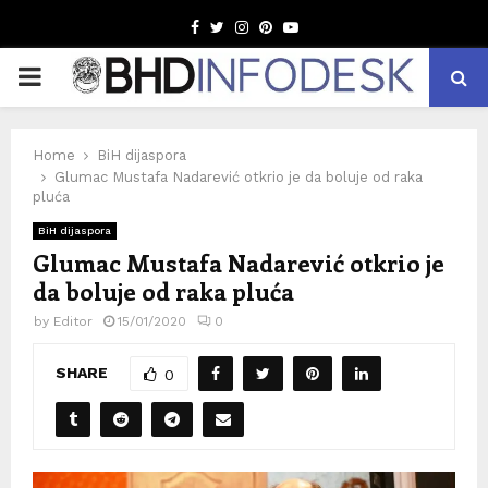
Facebook
Twitter
Instagram
Pinterest
Youtube
PRIMARY
MENU
Home
BiH dijaspora
Glumac Mustafa Nadarević otkrio je da boluje od raka
pluća
BiH dijaspora
Glumac Mustafa Nadarević otkrio je
da boluje od raka pluća
by
Editor
15/01/2020
0
SHARE
0