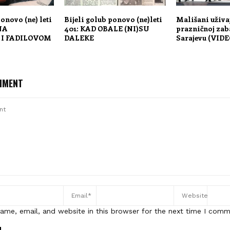
ponovo (ne) leti
Bijeli golub ponovo (ne)leti
Mališani uživa
 NA
401: KAD OBALE (NI)SU
prazničnoj zaba
I FADILOVOM
DALEKE
Sarajevu (VIDE
MMENT
ame, email, and website in this browser for the next time I comm