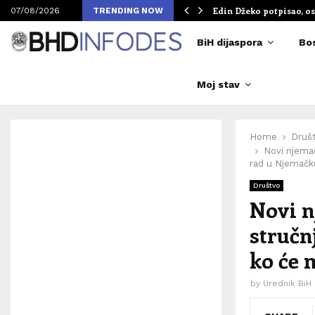
om Merlinovih koncerata
Edin Džeko potpisao, os
07/08/2026
TRENDING NOW
BiH dijaspora
Bo
Moj stav
Home
Druš
Novi njemač
rad u Njemačk
Društvo
Novi n
stručn
ko će 
by
Urednik BiH