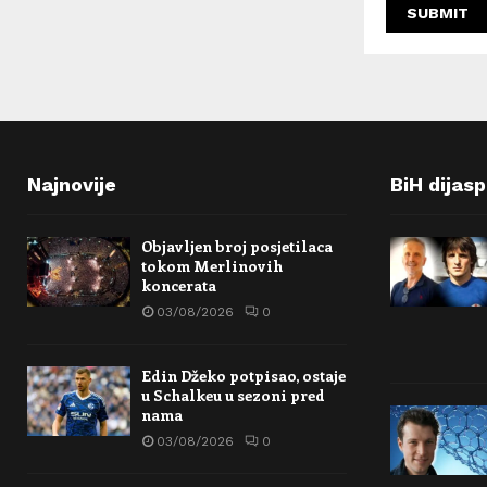
Najnovije
BiH dijas
Objavljen broj posjetilaca
tokom Merlinovih
koncerata
03/08/2026
0
Edin Džeko potpisao, ostaje
u Schalkeu u sezoni pred
nama
03/08/2026
0