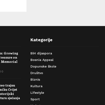
Kategorije
rn: Growing
BiH dijaspora
Pressure on
Bosnia Appeal
a Memorial
Dopunske škole
0
Društvo
Biznis
zeo trajnu
Kultura
niku Cvijet
Lifestyle
storijski
turu sjećanja
Sport