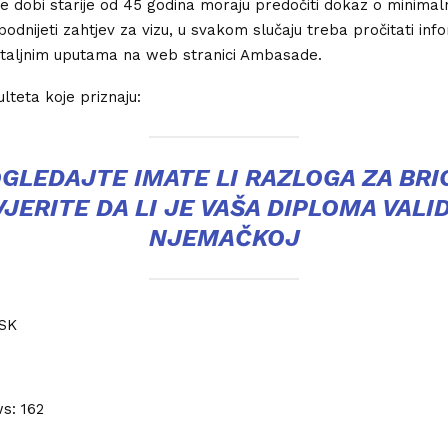
e dobi starije od 45 godina moraju predočiti dokaz o minimaln
podnijeti zahtjev za vizu, u svakom slučaju treba pročitati inf
etaljnim uputama na web stranici Ambasade.
lteta koje priznaju:
GLEDAJTE IMATE LI RAZLOGA ZA BRI
JERITE DA LI JE VAŠA DIPLOMA VALI
NJEMAČKOJ
SK
ws:
162