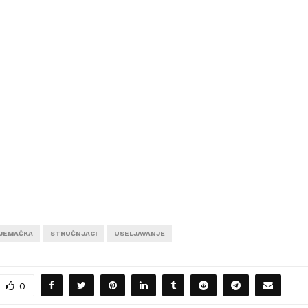
JEMAČKA
STRUČNJACI
USELJAVANJE
0