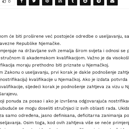
0
m će biti proširene već postojeće odredbe o useljavanju, sa
vezne Republike Njemačke.
mjenjuje na državljane svih zemalja širom svijeta i odnosi se
stručnom ili akademskom kvalifikacijom. Važno je da visokošk
ifikacija moraju prethodno biti priznate u Njemačkoj.
Zakonu o useljavanju, prvi korak je dakle podnošenje zahtj
nostrifikaciju) kvalifikacije u Njemačkoj. Ako je izdata potvrda
kvalifikacije, sljedeći korak je podnošenje zahtjeva za vizu u 
arajevu.
oji ponuda za posao i ako je izvršena odgovarajuća nostrifikac
, ubuduće se mogu doseliti stručnjaci iz svih oblasti rada. Ukid
za samo određena, jasno definisana, deficitarna zanimanja po
eljavanja. Osim toga, kod ovih zahtjeva više se neće primjenji