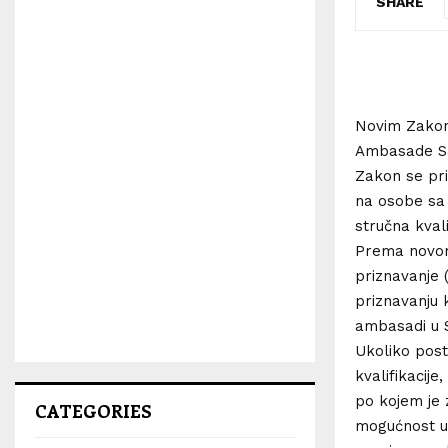
SHARE
Novim Zakono
Ambasade Sa
Zakon se pri
na osobe sa 
stručna kval
Prema novom 
priznavanje (
priznavanju 
ambasadi u S
Ukoliko post
kvalifikacije
po kojem je 
CATEGORIES
mogućnost us