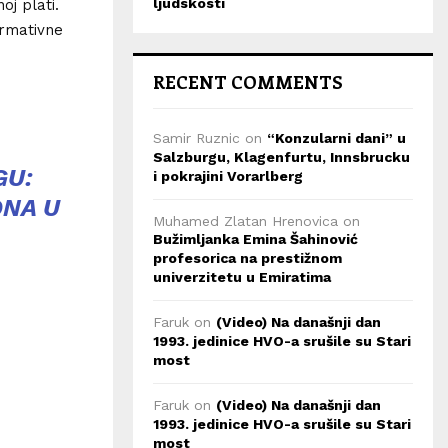
ljudskosti
oj plati.
ormativne
RECENT COMMENTS
Samir Ruznic
on
“Konzularni dani” u
Salzburgu, Klagenfurtu, Innsbrucku
GU:
i pokrajini Vorarlberg
DNA U
Muhamed Zlatan Hrenovica
on
Bužimljanka Emina Šahinović
profesorica na prestižnom
univerzitetu u Emiratima
Faruk
on
(Video) Na današnji dan
1993. jedinice HVO-a srušile su Stari
most
Faruk
on
(Video) Na današnji dan
1993. jedinice HVO-a srušile su Stari
most