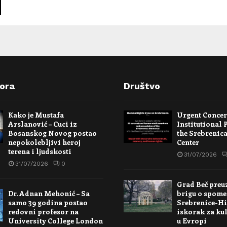
pora
Društvo
Kako je Mustafa
Urgent Conce
Arslanović – Cuci iz
Institutional 
Bosanskog Novog postao
the Srebrenic
nepokolebljivi heroj
Center
terena i ljudskosti
31/07/2026
31/07/2026
0
Grad Beč preu
Dr. Adnan Mehonić – Sa
brigu o spome
samo 39 godina postao
Srebrenice-Hi
redovni profesor na
iskorak za kul
University College London
u Evropi