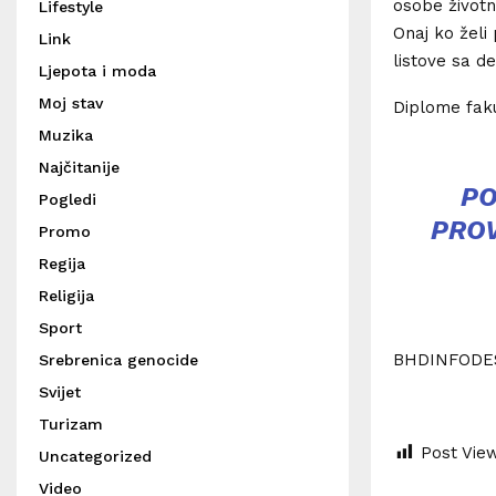
osobe životn
Lifestyle
Onaj ko želi 
Link
listove sa d
Ljepota i moda
Moj stav
Diplome faku
Muzika
Najčitanije
PO
Pogledi
PROV
Promo
Regija
Religija
Sport
BHDINFODE
Srebrenica genocide
Svijet
Turizam
Post Vie
Uncategorized
Video