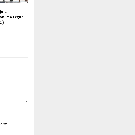
ju u
vi na trgu u
O)
ent.