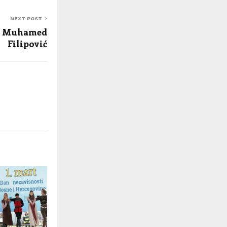
NEXT POST
k Muhamed
Filipović