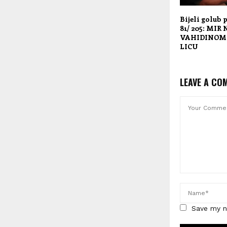
Bijeli golub 
81/ 205: MIR
VAHIDINOM 
LICU
LEAVE A CO
Save my n