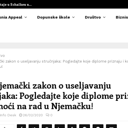
taje u Schalkeu u…
Elvedina Muzaf
snia Appeal
Dopunske škole
Društvo
Biznis
tvo
ki zakon o useljavanju stručnjaka: Pogledajte koje diplome priznaju i 
u!
jemački zakon o useljavanju
jaka: Pogledajte koje diplome pri
moći na rad u Njemačku!
 Info Desk
26/02/2020
0