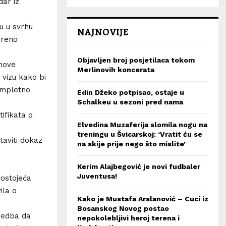
ar iz
u u svrhu
NAJNOVIJE
ereno
Objavljen broj posjetilaca tokom
 nove
Merlinovih koncerata
vizu kako bi
ompletno
Edin Džeko potpisao, ostaje u
Schalkeu u sezoni pred nama
ifikata o
Elvedina Muzaferija slomila nogu na
treningu u Švicarskoj: ‘Vratit ću se
taviti dokaz
na skije prije nego što mislite’
Kerim Alajbegović je novi fudbaler
Juventusa!
postojeća
ila o
Kako je Mustafa Arslanović – Cuci iz
Bosanskog Novog postao
dredba da
nepokolebljivi heroj terena i