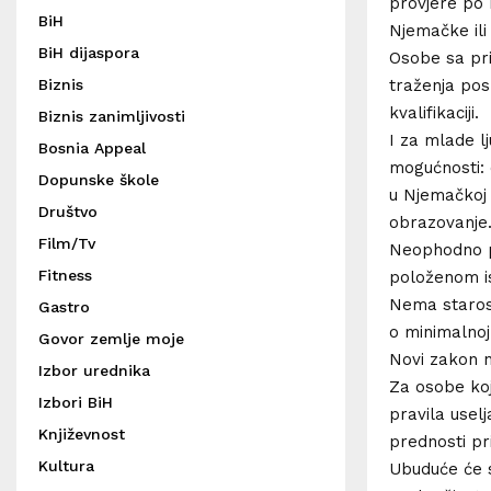
provjere po 
BiH
Njemačke ili
BiH dijaspora
Osobe sa pri
traženja pos
Biznis
kvalifikaciji.
Biznis zanimljivosti
I za mlade lj
Bosnia Appeal
mogućnosti: 
Dopunske škole
u Njemačkoj 
Društvo
obrazovanje
Film/Tv
Neophodno p
Fitness
položenom is
Nema starosn
Gastro
o minimalnoj 
Govor zemlje moje
Novi zakon n
Izbor urednika
Za osobe koj
Izbori BiH
pravila uselj
Književnost
prednosti pri
Kultura
Ubuduće će s