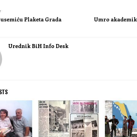
T
usemiću Plaketa Grada
Umro akademi
Urednik BiH Info Desk
STS