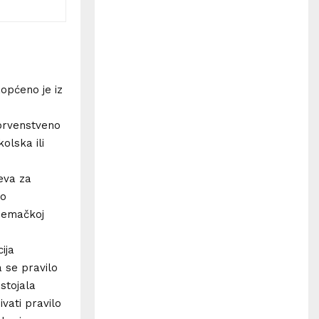
H
općeno je iz
 prvenstveno
olska ili
eva za
 o
Njemačkoj
ija
a se pravilo
stojala
vati pravilo