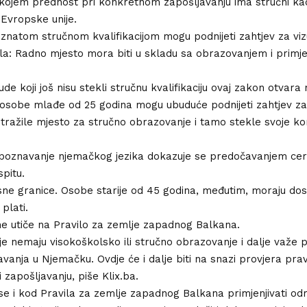
kojem prednost pri konkretnom zapošljavanju ima stručni kad
 Evropske unije.
znatom stručnom kvalifikacijom mogu podnijeti zahtjev za viz
la: Radno mjesto mora biti u skladu sa obrazovanjem i primj
ude koji još nisu stekli stručnu kvalifikaciju ovaj zakon otvara
osobe mlađe od 25 godina mogu ubuduće podnijeti zahtjev za 
tražile mjesto za stručno obrazovanje i tamo stekle svoje k
.
oznavanje njemačkog jezika dokazuje se predočavanjem cert
pitu.
e granice. Osobe starije od 45 godina, međutim, moraju dos
plati.
e utiče na Pravilo za zemlje zapadnog Balkana.
e nemaju visokoškolsko ili stručno obrazovanje i dalje važe 
avanja u Njemačku. Ovdje će i dalje biti na snazi provjera prav
 zapošljavanju, piše Klix.ba.
e i kod Pravila za zemlje zapadnog Balkana primjenjivati o