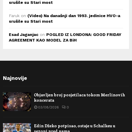
srušile su Stari most
Faruk
on
(Video) Na današnji dan 1993. jedinice HVO-a
srušile su Stari most
Esad Jaganjac
on
POGLED IZ LONDONA: GOOD FRIDAY
AGREEMENT KAO MODEL ZA BiH
Najnovije
Objavljen broj posjetilaca tokom Merlinovih
koncerata
03/08/2026
0
Edin Džeko potpisao, ostaje u Schalkeu u
sezoni pred nama