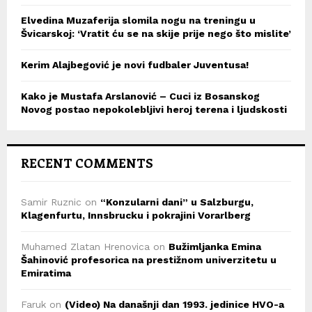
Elvedina Muzaferija slomila nogu na treningu u
Švicarskoj: ‘Vratit ću se na skije prije nego što mislite’
Kerim Alajbegović je novi fudbaler Juventusa!
Kako je Mustafa Arslanović – Cuci iz Bosanskog
Novog postao nepokolebljivi heroj terena i ljudskosti
RECENT COMMENTS
Samir Ruznic
on
“Konzularni dani” u Salzburgu,
Klagenfurtu, Innsbrucku i pokrajini Vorarlberg
Muhamed Zlatan Hrenovica
on
Bužimljanka Emina
Šahinović profesorica na prestižnom univerzitetu u
Emiratima
Faruk
on
(Video) Na današnji dan 1993. jedinice HVO-a