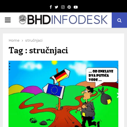
Facebook
Twitter
Instagram
Pinterest
Youtube
PRIMARY
MENU
Home
stručnjaci
Tag : stručnjaci