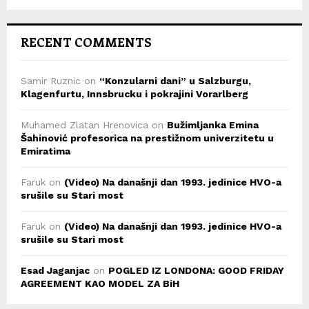
RECENT COMMENTS
Samir Ruznic
on
“Konzularni dani” u Salzburgu,
Klagenfurtu, Innsbrucku i pokrajini Vorarlberg
Muhamed Zlatan Hrenovica
on
Bužimljanka Emina
Šahinović profesorica na prestižnom univerzitetu u
Emiratima
Faruk
on
(Video) Na današnji dan 1993. jedinice HVO-a
srušile su Stari most
Faruk
on
(Video) Na današnji dan 1993. jedinice HVO-a
srušile su Stari most
Esad Jaganjac
on
POGLED IZ LONDONA: GOOD FRIDAY
AGREEMENT KAO MODEL ZA BiH