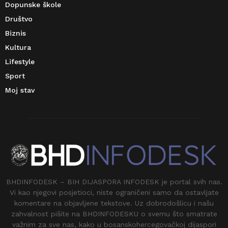
Dopunske škole
Društvo
Biznis
Kultura
Lifestyle
Sport
Moj stav
BHDINFODESK – BIH DIJASPORA INFODESK je portal svih nas.
Vi kao njegovi posjetioci, niste ograničeni samo da ostavljate
komentare na objavljene tekstove. Uz dobrodošlicu i našu
zahvalnost pišite na BHDINFODESKU o svemu što smatrate
važnim za sve nas, kako u bosanskohercegovačkoj dijaspori