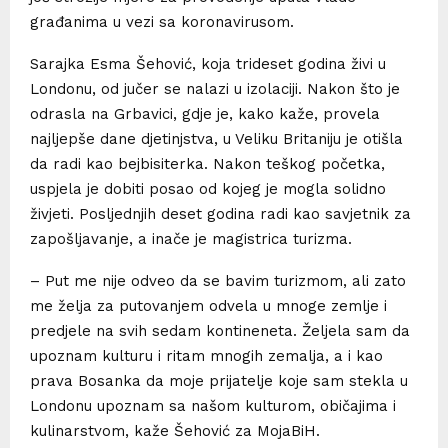
građanima u vezi sa koronavirusom.
Sarajka Esma Šehović, koja trideset godina živi u
Londonu, od jučer se nalazi u izolaciji. Nakon što je
odrasla na Grbavici, gdje je, kako kaže, provela
najljepše dane djetinjstva, u Veliku Britaniju je otišla
da radi kao bejbisiterka. Nakon teškog početka,
uspjela je dobiti posao od kojeg je mogla solidno
živjeti. Posljednjih deset godina radi kao savjetnik za
zapošljavanje, a inače je magistrica turizma.
– Put me nije odveo da se bavim turizmom, ali zato
me želja za putovanjem odvela u mnoge zemlje i
predjele na svih sedam kontineneta. Željela sam da
upoznam kulturu i ritam mnogih zemalja, a i kao
prava Bosanka da moje prijatelje koje sam stekla u
Londonu upoznam sa našom kulturom, običajima i
kulinarstvom, kaže Šehović za MojaBiH.