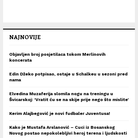
NAJNOVIJE
Objavljen broj posjetilaca tokom Merlinovih
koncerata
Edin Džeko potpisao, ostaje u Schalkeu u sezoni pred
nama
Elvedina Muzaferija slomila nogu na treningu u
Švicarskoj: ‘Vratit ću se na skije prije nego što mislite’
Kerim Alajbegović je novi fudbaler Juventusa!
Kako je Mustafa Arslanović – Cuci iz Bosanskog
Novog postao nepokolebljivi heroj terena i ljudskosti