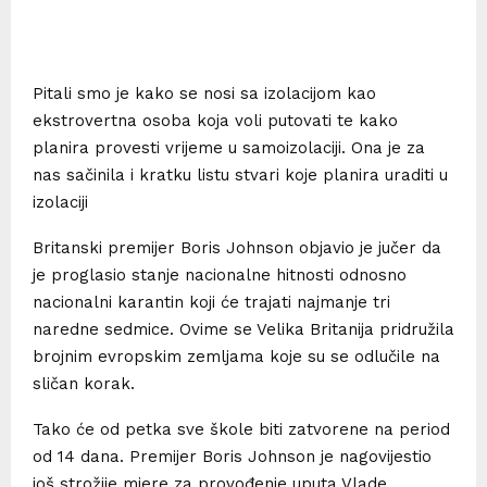
Pitali smo je kako se nosi sa izolacijom kao
ekstrovertna osoba koja voli putovati te kako
planira provesti vrijeme u samoizolaciji. Ona je za
nas sačinila i kratku listu stvari koje planira uraditi u
izolaciji
Britanski premijer Boris Johnson objavio je jučer da
je proglasio stanje nacionalne hitnosti odnosno
nacionalni karantin koji će trajati najmanje tri
naredne sedmice. Ovime se Velika Britanija pridružila
brojnim evropskim zemljama koje su se odlučile na
sličan korak.
Tako će od petka sve škole biti zatvorene na period
od 14 dana. Premijer Boris Johnson je nagovijestio
još strožije mjere za provođenje uputa Vlade