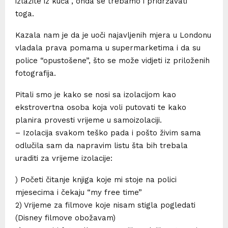
izlazite iz kuća”, onda se trebamo i pridržavati
toga.
Kazala nam je da je uoči najavljenih mjera u Londonu
vladala prava pomama u supermarketima i da su
police “opustošene”, što se može vidjeti iz priloženih
fotografija.
Pitali smo je kako se nosi sa izolacijom kao
ekstrovertna osoba koja voli putovati te kako
planira provesti vrijeme u samoizolaciji.
– Izolacija svakom teško pada i pošto živim sama
odlučila sam da napravim listu šta bih trebala
uraditi za vrijeme izolacije:
) Početi čitanje knjiga koje mi stoje na polici
mjesecima i čekaju “my free time”
2) Vrijeme za filmove koje nisam stigla pogledati
(Disney filmove obožavam)