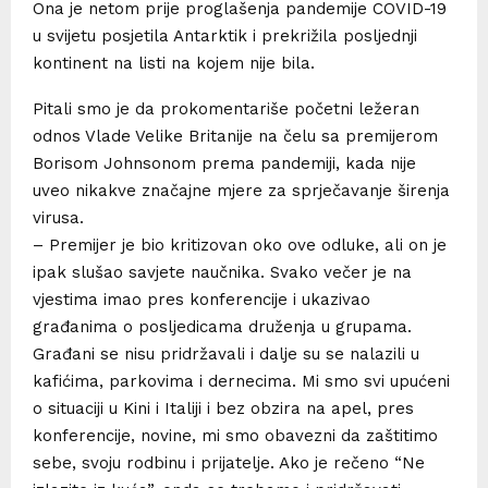
Ona je netom prije proglašenja pandemije COVID-19
u svijetu posjetila Antarktik i prekrižila posljednji
kontinent na listi na kojem nije bila.
Pitali smo je da prokomentariše početni ležeran
odnos Vlade Velike Britanije na čelu sa premijerom
Borisom Johnsonom prema pandemiji, kada nije
uveo nikakve značajne mjere za sprječavanje širenja
virusa.
– Premijer je bio kritizovan oko ove odluke, ali on je
ipak slušao savjete naučnika. Svako večer je na
vjestima imao pres konferencije i ukazivao
građanima o posljedicama druženja u grupama.
Građani se nisu pridržavali i dalje su se nalazili u
kafićima, parkovima i dernecima. Mi smo svi upućeni
o situaciji u Kini i Italiji i bez obzira na apel, pres
konferencije, novine, mi smo obavezni da zaštitimo
sebe, svoju rodbinu i prijatelje. Ako je rečeno “Ne