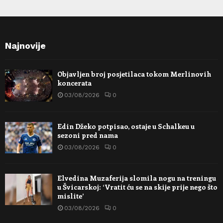
Najnovije
Objavljen broj posjetilaca tokom Merlinovih
koncerata
03/08/2026
0
Edin Džeko potpisao, ostaje u Schalkeu u
sezoni pred nama
03/08/2026
0
Elvedina Muzaferija slomila nogu na treningu
u Švicarskoj: ‘Vratit ću se na skije prije nego što
mislite’
03/08/2026
0