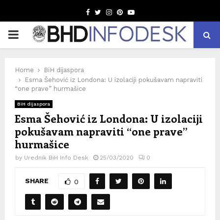
Facebook
Twitter
Instagram
Pinterest
Youtube
PRIMARY
MENU
Home
BiH dijaspora
Esma Šehović iz Londona: U izolaciji pokušavam napraviti
“one prave” hurmašice
BiH dijaspora
Esma Šehović iz Londona: U izolaciji
pokušavam napraviti “one prave”
hurmašice
by
Urednik BiH Info Desk
25/03/2020
0
SHARE
0