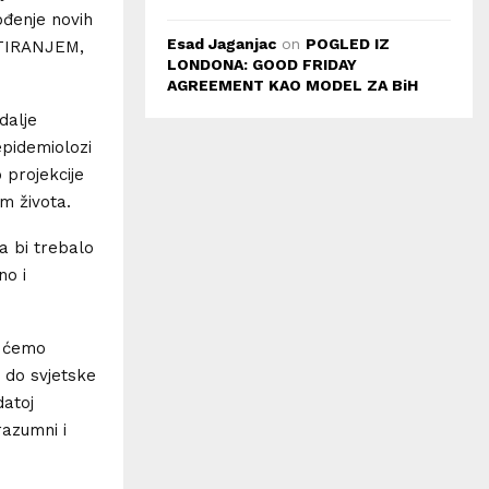
ođenje novih
Esad Jaganjac
on
POGLED IZ
STIRANJEM,
LONDONA: GOOD FRIDAY
AGREEMENT KAO MODEL ZA BiH
dalje
epidemiolozi
 projekcije
m života.
a bi trebalo
no i
i ćemo
e do svjetske
datoj
razumni i