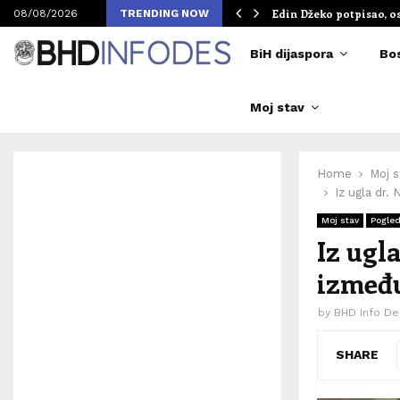
om Merlinovih koncerata
Edin Džeko potpisao, o
08/08/2026
TRENDING NOW
BiH dijaspora
Bo
Moj stav
Home
Moj s
Iz ugla dr.
Moj stav
Pogled
Iz ugl
između
by
BHD Info De
SHARE