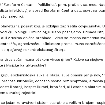
 “Eurofarm Centar – Poliklinika”, prim. prof. dr. sc. med. Na
jalista infektolog je ispred Eurofarm Centra dala osvrt na pa
ašoj zajednici.
planetarna pošast koja je ozbiljno zaprijetila čovječanstvu. U
V-2 čiju biologiju i imunologiju slabo poznajemo. Pripada istoj
al ii virusima obične prehlade. Virus se moćno nametnuo s
entnošću, agresivnošću, afinitetom prema imuno nezaštićen
o do njegovog nekontroloisanog širenja.
ona virus sličan nama bliskom virusu gripe? Kakve su njegove
e i kliničke karakteristike?
ripu epidemiološka slika je blaža, ali je opasniji jer je nov, “ne
 prenose kliconoše, odnosno osobe bez simptoma, a takvih 
reostali stariji, hospitalizirani, hroničari, al i osobe s akutnim
m u svakoj zajednici.
se jedan zdravstveni sistem susretne s velikim brojem respi