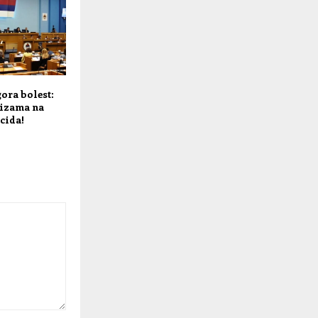
ora bolest:
tizama na
cida!