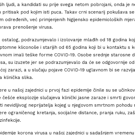
lih ljudi, a kandidati su prije svega netom pobrojani, onda je
an pritisak pod kojim isti puca. Takav crni scenarij pokušava se 
 određenih, već primjenjenih higijensko epidemioloških mjer
orava prenošenje virusa.
u ostalog, podrazumjevalo i izolovanje mlađih od 18 godina ko
ptomne kliconoše i starijih od 65 godina koji bi u kontaktu s 
vnom imali teške forme COVID-19. Osobe srednje starosne do
sa, su izuzete jer se podrazumjevalo da će se odgovornije odn
j zarazi, a u slučaju pojave COVID-19 uglavnom bi se razvij
 klinička slika.
e u našoj zajednici u prvoj fazi epidemije činile su se učinkov
 češće eksplozije slučajeva klinički jasne zaraze i smrti govor
ti nevidljivog neprijatelja kojeg u njegovom smrtnom pohodu
ere ograničenog kretanja, socijalne distance, pranja ruku, zaš
zinfekcije.
pidemije korona virusa u našoj zajednici u sadašnjem vremenu