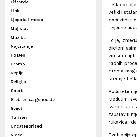
Lifestyle
teško obolje
Link
veliki i stal
poduzimanjem
Ljepota i moda
izvjesno usp
Moj stav
Muzika
To je, izmeđ
Najčitanije
dijelom asim
Pogledi
virusom ugla
radnih proce
Promo
prema mogućo
Regija
srednje teška
Religija
Sport
Poduzete mjer
Međutim, sve
Srebrenica genocide
sveprisutnos
Svijet
zaustaviti mj
Turizam
rukavica i de
Uncategorized
Evaluacija e
Video