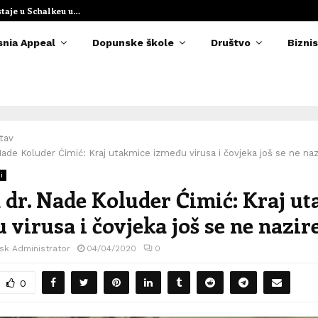
staje u Schalkeu u…
Elvedina Muzaf
snia Appeal
Dopunske škole
Društvo
Biznis
tav
 Nade Koluder Ćimić: Kraj utakmice između virusa i čovjeka još se ne naz
i
a dr. Nade Koluder Ćimić: Kraj u
 virusa i čovjeka još se ne nazir
sk Administrator
04/04/2020
0
0