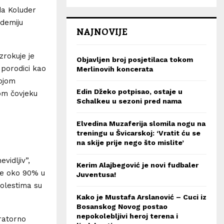
da Koluder
ndemiju
NAJNOVIJE
zrokuje je
Objavljen broj posjetilaca tokom
 porodici kao
Merlinovih koncerata
vojom
Edin Džeko potpisao, ostaje u
om čovjeku
Schalkeu u sezoni pred nama
Elvedina Muzaferija slomila nogu na
treningu u Švicarskoj: ‘Vratit ću se
na skije prije nego što mislite’
vidljiv”,
Kerim Alajbegović je novi fudbaler
je oko 90% u
Juventusa!
 bolestima su
Kako je Mustafa Arslanović – Cuci iz
Bosanskog Novog postao
nepokolebljivi heroj terena i
ratorno