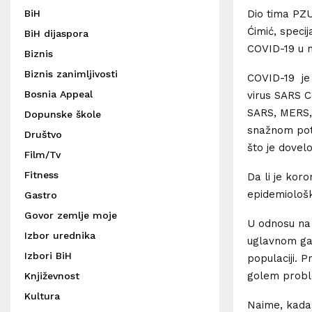
Dio tima PZU
BiH
Ćimić, speci
BiH dijaspora
COVID-19 u n
Biznis
Biznis zanimljivosti
COVID-19 je 
Bosnia Appeal
virus SARS Co
SARS, MERS, 
Dopunske škole
snažnom pot
Društvo
što je dovel
Film/Tv
Fitness
Da li je kor
epidemiološk
Gastro
Govor zemlje moje
U odnosu na g
Izbor urednika
uglavnom ga
Izbori BiH
populaciji. P
golem proble
Književnost
Kultura
Naime, kada 