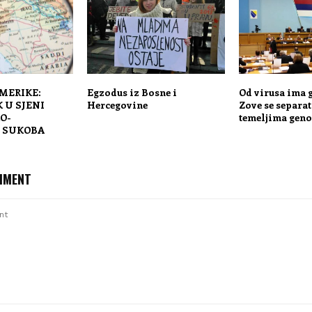
MERIKE:
Egzodus iz Bosne i
Od virusa ima g
K U SJENI
Hercegovine
Zove se separa
O-
temeljima geno
 SUKOBA
MMENT