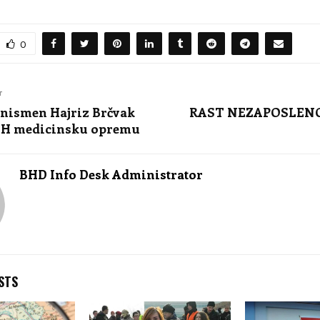
0
T
znismen Hajriz Brčvak
RAST NEZAPOSLEN
iH medicinsku opremu
BHD Info Desk Administrator
STS