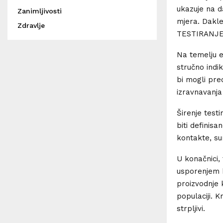
ukazuje na d
Zanimljivosti
mjera. Dakl
Zdravlje
TESTIRANJE
Na temelju e
stručno indi
bi mogli pre
izravnavanja
Širenje test
biti definis
kontakte, sum
U konačnici,
usporenjem kr
proizvodnje k
populaciji. 
strpljivi.