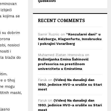
ljudskosti
 neminovan
izbjeći
a kojima se
RECENT COMMENTS
ji su dobrim
Samir Ruznic
on
“Konzularni dani” u
korona
Salzburgu, Klagenfurtu, Innsbrucku
i pokrajini Vorarlberg
bi, nosioci
ositi i
Muhamed Zlatan Hrenovica
on
ala blaža do
Bužimljanka Emina Šahinović
profesorica na prestižnom
univerzitetu u Emiratima
itim.
Faruk
on
(Video) Na današnji dan
e o tihoj
1993. jedinice HVO-a srušile su Stari
 ne mogu
most
titnih maski,
Faruk
on
(Video) Na današnji dan
1993. jedinice HVO-a srušile su Stari
 jasno
most