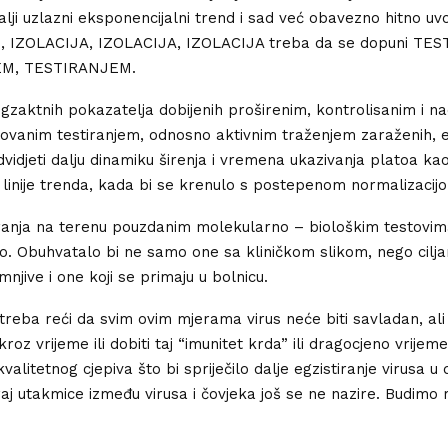
alji uzlazni eksponencijalni trend i sad već obavezno hitno uv
e, IZOLACIJA, IZOLACIJA, IZOLACIJA treba da se dopuni TE
M, TESTIRANJEM.
gzaktnih pokazatelja dobijenih proširenim, kontrolisanim i na
kovanim testiranjem, odnosno aktivnim traženjem zaraženih, 
dvidjeti dalju dinamiku širenja i vremena ukazivanja platoa kao
 linije trenda, kada bi se krenulo s postepenom normalizacijo
iranja na terenu pouzdanim molekularno – biološkim testovim
ano. Obuhvatalo bi ne samo one sa kliničkom slikom, nego cilja
njive i one koji se primaju u bolnicu.
 treba reći da svim ovim mjerama virus neće biti savladan, al
oz vrijeme ili dobiti taj “imunitet krda” ili dragocjeno vrijem
valitetnog cjepiva što bi spriječilo dalje egzistiranje virusa u 
Kraj utakmice između virusa i čovjeka još se ne nazire. Budimo 