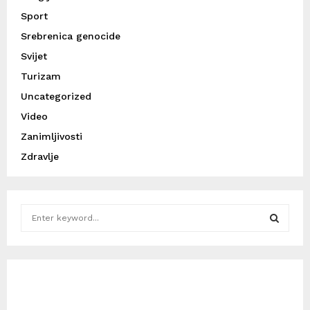
Sport
Srebrenica genocide
Svijet
Turizam
Uncategorized
Video
Zanimljivosti
Zdravlje
S
e
a
S
r
c
E
h
f
A