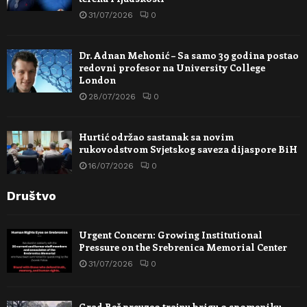
31/07/2026
0
Dr. Adnan Mehonić – Sa samo 39 godina postao
redovni profesor na University College
London
28/07/2026
0
Hurtić održao sastanak sa novim
rukovodstvom Svjetskog saveza dijaspore BiH
16/07/2026
0
Društvo
Urgent Concern: Growing Institutional
Pressure on the Srebrenica Memorial Center
31/07/2026
0
Grad Beč preuzeo trajnu brigu o spomeniku