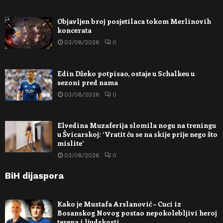
Objavljen broj posjetilaca tokom Merlinovih
koncerata
03/08/2026
0
Edin Džeko potpisao, ostaje u Schalkeu u
sezoni pred nama
03/08/2026
0
Elvedina Muzaferija slomila nogu na treningu
u Švicarskoj: ‘Vratit ću se na skije prije nego što
mislite’
03/08/2026
0
BiH dijaspora
Kako je Mustafa Arslanović – Cuci iz
Bosanskog Novog postao nepokolebljivi heroj
terena i ljudskosti