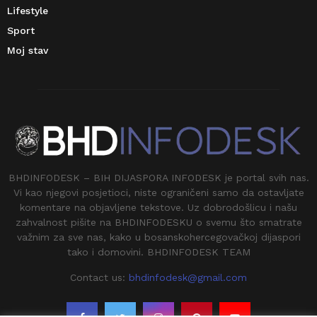
Lifestyle
Sport
Moj stav
BHDINFODESK – BIH DIJASPORA INFODESK je portal svih nas.
Vi kao njegovi posjetioci, niste ograničeni samo da ostavljate
komentare na objavljene tekstove. Uz dobrodošlicu i našu
zahvalnost pišite na BHDINFODESKU o svemu što smatrate
važnim za sve nas, kako u bosanskohercegovačkoj dijaspori
tako i domovini. BHDINFODESK TEAM
Contact us:
bhdinfodesk@gmail.com