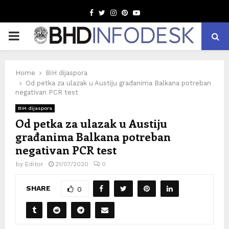
Facebook
Twitter
Instagram
Pinterest
Youtube
PRIMARY
MENU
Home
BiH dijaspora
Od petka za ulazak u Austiju građanima Balkana potreban
negativan PCR test
BiH dijaspora
Od petka za ulazak u Austiju
građanima Balkana potreban
negativan PCR test
by
Editor
21/07/2020
0
SHARE
0