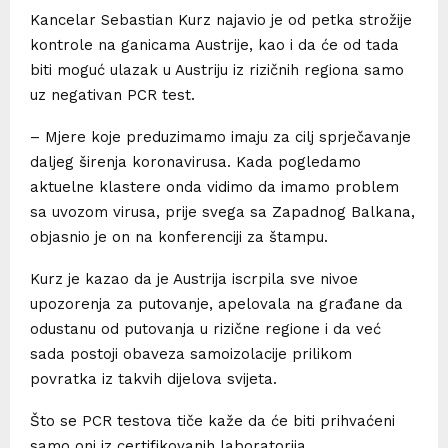
Kancelar Sebastian Kurz najavio je od petka strožije
kontrole na ganicama Austrije, kao i da će od tada
biti moguć ulazak u Austriju iz rizičnih regiona samo
uz negativan PCR test.
– Mjere koje preduzimamo imaju za cilj sprječavanje
daljeg širenja koronavirusa. Kada pogledamo
aktuelne klastere onda vidimo da imamo problem
sa uvozom virusa, prije svega sa Zapadnog Balkana,
objasnio je on na konferenciji za štampu.
Kurz je kazao da je Austrija iscrpila sve nivoe
upozorenja za putovanje, apelovala na građane da
odustanu od putovanja u rizične regione i da već
sada postoji obaveza samoizolacije prilikom
povratka iz takvih dijelova svijeta.
Što se PCR testova tiče kaže da će biti prihvaćeni
samo oni iz certifikovanih laboratorija.