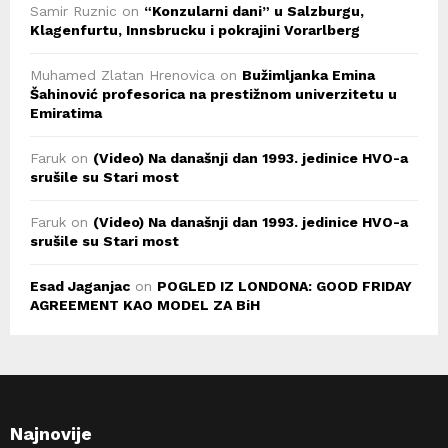
Samir Ruznic
on
“Konzularni dani” u Salzburgu,
Klagenfurtu, Innsbrucku i pokrajini Vorarlberg
Muhamed Zlatan Hrenovica
on
Bužimljanka Emina
Šahinović profesorica na prestižnom univerzitetu u
Emiratima
Faruk
on
(Video) Na današnji dan 1993. jedinice HVO-a
srušile su Stari most
Faruk
on
(Video) Na današnji dan 1993. jedinice HVO-a
srušile su Stari most
Esad Jaganjac
on
POGLED IZ LONDONA: GOOD FRIDAY
AGREEMENT KAO MODEL ZA BiH
Najnovije