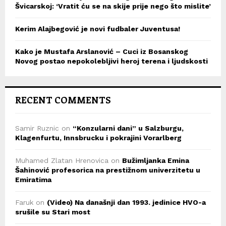
Švicarskoj: ‘Vratit ću se na skije prije nego što mislite’
Kerim Alajbegović je novi fudbaler Juventusa!
Kako je Mustafa Arslanović – Cuci iz Bosanskog
Novog postao nepokolebljivi heroj terena i ljudskosti
RECENT COMMENTS
Samir Ruznic
on
“Konzularni dani” u Salzburgu,
Klagenfurtu, Innsbrucku i pokrajini Vorarlberg
Muhamed Zlatan Hrenovica
on
Bužimljanka Emina
Šahinović profesorica na prestižnom univerzitetu u
Emiratima
Faruk
on
(Video) Na današnji dan 1993. jedinice HVO-a
srušile su Stari most