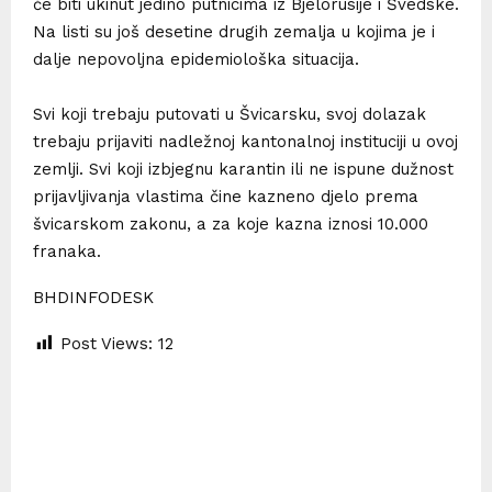
će biti ukinut jedino putnicima iz Bjelorusije i Švedske.
Na listi su još desetine drugih zemalja u kojima je i
dalje nepovoljna epidemiološka situacija.
Svi koji trebaju putovati u Švicarsku, svoj dolazak
trebaju prijaviti nadležnoj kantonalnoj instituciji u ovoj
zemlji. Svi koji izbjegnu karantin ili ne ispune dužnost
prijavljivanja vlastima čine kazneno djelo prema
švicarskom zakonu, a za koje kazna iznosi 10.000
franaka.
BHDINFODESK
Post Views:
12