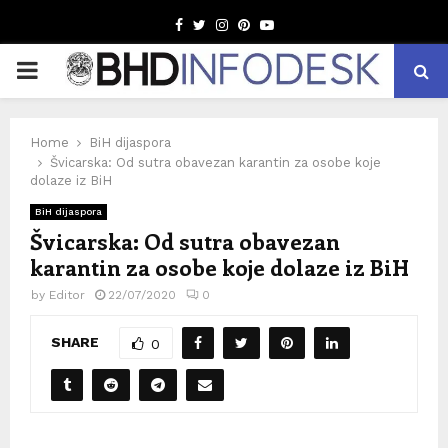
Facebook
Twitter
Instagram
Pinterest
Youtube
PRIMARY
MENU
Home
BiH dijaspora
Švicarska: Od sutra obavezan karantin za osobe koje
dolaze iz BiH
BiH dijaspora
Švicarska: Od sutra obavezan
karantin za osobe koje dolaze iz BiH
by
Editor
22/07/2020
0
SHARE
0