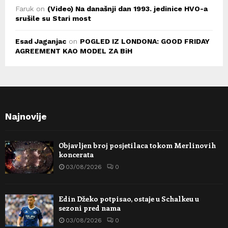
Faruk
on
(Video) Na današnji dan 1993. jedinice HVO-a
srušile su Stari most
Esad Jaganjac
on
POGLED IZ LONDONA: GOOD FRIDAY
AGREEMENT KAO MODEL ZA BiH
Najnovije
Objavljen broj posjetilaca tokom Merlinovih
koncerata
03/08/2026
0
Edin Džeko potpisao, ostaje u Schalkeu u
sezoni pred nama
03/08/2026
0