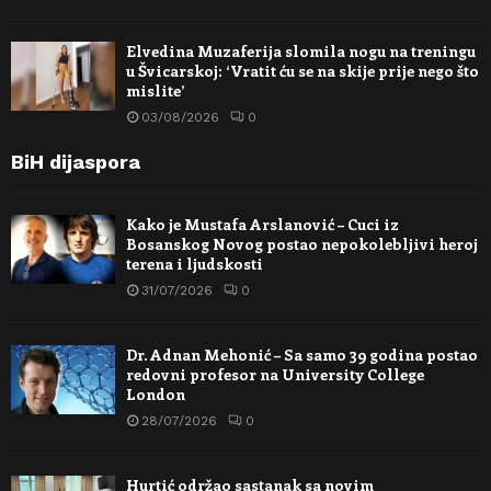
Elvedina Muzaferija slomila nogu na treningu
u Švicarskoj: ‘Vratit ću se na skije prije nego što
mislite’
03/08/2026
0
BiH dijaspora
Kako je Mustafa Arslanović – Cuci iz
Bosanskog Novog postao nepokolebljivi heroj
terena i ljudskosti
31/07/2026
0
Dr. Adnan Mehonić – Sa samo 39 godina postao
redovni profesor na University College
London
28/07/2026
0
Hurtić održao sastanak sa novim