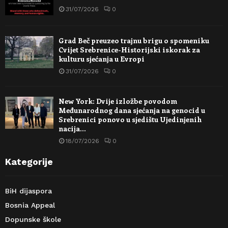
31/07/2026
0
Grad Beč preuzeo trajnu brigu o spomeniku
Cvijet Srebrenice-Historijski iskorak za
kulturu sjećanja u Evropi
31/07/2026
0
New York: Dvije izložbe povodom
Međunarodnog dana sjećanja na genocid u
Srebrenici ponovo u sjedištu Ujedinjenih
nacija…
18/07/2026
0
Kategorije
BiH dijaspora
Bosnia Appeal
Dopunske škole