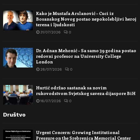
Kako je Mustafa Arslanović – Cuci iz
Bosanskog Novog postao nepokolebljivi heroj
terena i ljudskosti
31/07/2026
0
Dr. Adnan Mehonić – Sa samo 39 godina postao
redovni profesor na University College
London
28/07/2026
0
Hurtić održao sastanak sa novim
rukovodstvom Svjetskog saveza dijaspore BiH
16/07/2026
0
Društvo
Urgent Concern: Growing Institutional
Pressure on the Srebrenica Memorial Center