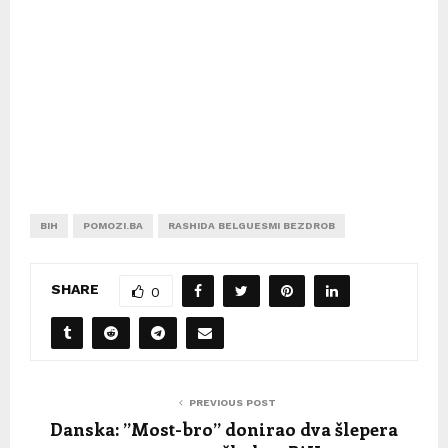
BIH
POMOZI.BA
RASHIDA BELGUESMI BEZDROB
SHARE
0
PREVIOUS POST
Danska: ”Most-bro” donirao dva šlepera