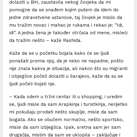
dolaziti u BiH, zaustavila nekog čovjeka da mi
pomogne da se snađem kojim putem da idem do
jedne zdravstvene ustanove, taj čovjek je mislio da
mu tražim novac i mahao je rukama i rekao je: “Idi,
idi”. A jedna žena je također otrčala od mene, misleći
da tražim nešto – kaže Rashida.
Kaže da se u početku bojala kako će se ljudi
ponašati prema njoj, da je neko ne napadne, pošto
nije znala kakva je situacija, ali nakon što su migranti
i izbjeglice počeli dolaziti u Sarajevo, kaže da su se
ljudi počeli bojati nje.
– Kada odem u tržni centar ili u shopping, i uredim
se, ljudi misle da sam Arapkinja i turistkinja, nerijetko
mi pokušaju prodati nešto skuplje, misle da sam
bogata. Ako se obučem normalno, nešto sportsko,
misle da sam izbjeglica. Ipak, sretna sam jer sam
drugačija, mislim da sam se uklopila – zaključuje i