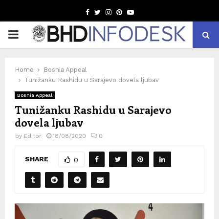
Facebook
Twitter
Instagram
Pinterest
Youtube
PRIMARY
MENU
Home
Bosnia Appeal
Tunižanku Rashidu u Sarajevo dovela ljubav
Bosnia Appeal
Tunižanku Rashidu u Sarajevo
dovela ljubav
by
Editor
18/08/2020
0
SHARE
0