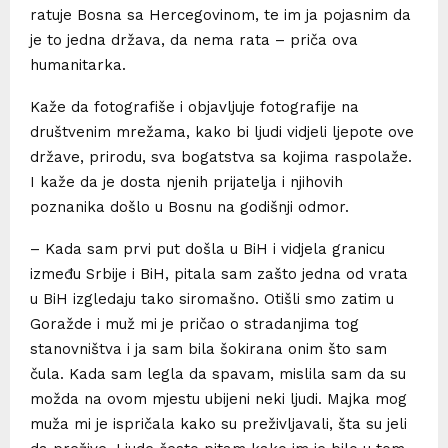
ratuje Bosna sa Hercegovinom, te im ja pojasnim da
je to jedna država, da nema rata – priča ova
humanitarka.
Kaže da fotografiše i objavljuje fotografije na
društvenim mrežama, kako bi ljudi vidjeli ljepote ove
države, prirodu, sva bogatstva sa kojima raspolaže.
I kaže da je dosta njenih prijatelja i njihovih
poznanika došlo u Bosnu na godišnji odmor.
– Kada sam prvi put došla u BiH i vidjela granicu
između Srbije i BiH, pitala sam zašto jedna od vrata
u BiH izgledaju tako siromašno. Otišli smo zatim u
Goražde i muž mi je pričao o stradanjima tog
stanovništva i ja sam bila šokirana onim što sam
čula. Kada sam legla da spavam, mislila sam da su
možda na ovom mjestu ubijeni neki ljudi. Majka mog
muža mi je ispričala kako su preživljavali, šta su jeli