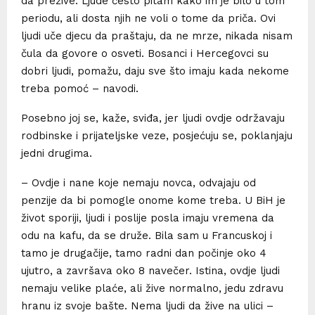
da prežive. Ljude često pitam kako im je bilo u tom
periodu, ali dosta njih ne voli o tome da priča. Ovi
ljudi uče djecu da praštaju, da ne mrze, nikada nisam
čula da govore o osveti. Bosanci i Hercegovci su
dobri ljudi, pomažu, daju sve što imaju kada nekome
treba pomoć – navodi.
Posebno joj se, kaže, sviđa, jer ljudi ovdje održavaju
rodbinske i prijateljske veze, posjećuju se, poklanjaju
jedni drugima.
– Ovdje i nane koje nemaju novca, odvajaju od
penzije da bi pomogle onome kome treba. U BiH je
život sporiji, ljudi i poslije posla imaju vremena da
odu na kafu, da se druže. Bila sam u Francuskoj i
tamo je drugačije, tamo radni dan počinje oko 4
ujutro, a završava oko 8 navečer. Istina, ovdje ljudi
nemaju velike plaće, ali žive normalno, jedu zdravu
hranu iz svoje bašte. Nema ljudi da žive na ulici –