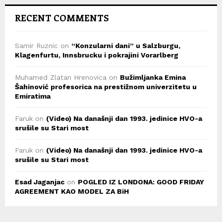
RECENT COMMENTS
Samir Ruznic
on
“Konzularni dani” u Salzburgu,
Klagenfurtu, Innsbrucku i pokrajini Vorarlberg
Muhamed Zlatan Hrenovica
on
Bužimljanka Emina
Šahinović profesorica na prestižnom univerzitetu u
Emiratima
Faruk
on
(Video) Na današnji dan 1993. jedinice HVO-a
srušile su Stari most
Faruk
on
(Video) Na današnji dan 1993. jedinice HVO-a
srušile su Stari most
Esad Jaganjac
on
POGLED IZ LONDONA: GOOD FRIDAY
AGREEMENT KAO MODEL ZA BiH