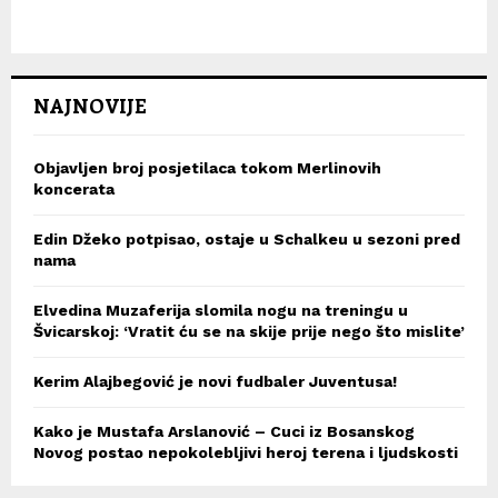
NAJNOVIJE
Objavljen broj posjetilaca tokom Merlinovih
koncerata
Edin Džeko potpisao, ostaje u Schalkeu u sezoni pred
nama
Elvedina Muzaferija slomila nogu na treningu u
Švicarskoj: ‘Vratit ću se na skije prije nego što mislite’
Kerim Alajbegović je novi fudbaler Juventusa!
Kako je Mustafa Arslanović – Cuci iz Bosanskog
Novog postao nepokolebljivi heroj terena i ljudskosti