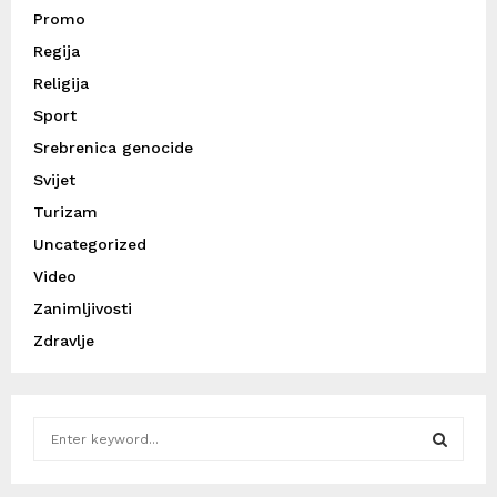
Promo
Regija
Religija
Sport
Srebrenica genocide
Svijet
Turizam
Uncategorized
Video
Zanimljivosti
Zdravlje
S
e
a
S