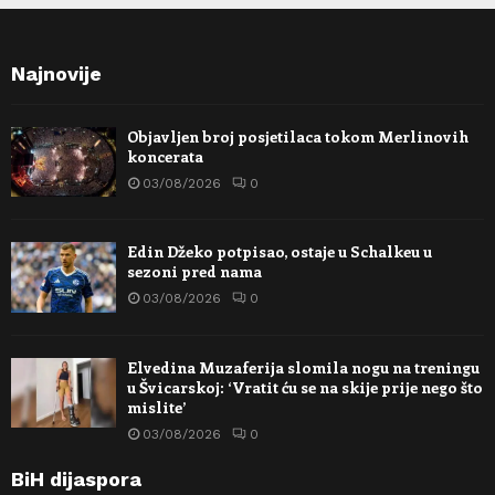
Najnovije
Objavljen broj posjetilaca tokom Merlinovih
koncerata
03/08/2026
0
Edin Džeko potpisao, ostaje u Schalkeu u
sezoni pred nama
03/08/2026
0
Elvedina Muzaferija slomila nogu na treningu
u Švicarskoj: ‘Vratit ću se na skije prije nego što
mislite’
03/08/2026
0
BiH dijaspora