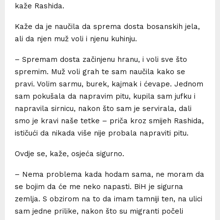
kaže Rashida.
Kaže da je naučila da sprema dosta bosanskih jela,
ali da njen muž voli i njenu kuhinju.
– Spremam dosta začinjenu hranu, i voli sve što
spremim. Muž voli grah te sam naučila kako se
pravi. Volim sarmu, burek, kajmak i ćevape. Jednom
sam pokušala da napravim pitu, kupila sam jufku i
napravila sirnicu, nakon što sam je servirala, dali
smo je kravi naše tetke – priča kroz smijeh Rashida,
ističući da nikada više nije probala napraviti pitu.
Ovdje se, kaže, osjeća sigurno.
– Nema problema kada hodam sama, ne moram da
se bojim da će me neko napasti. BiH je sigurna
zemlja. S obzirom na to da imam tamniji ten, na ulici
sam jedne prilike, nakon što su migranti počeli