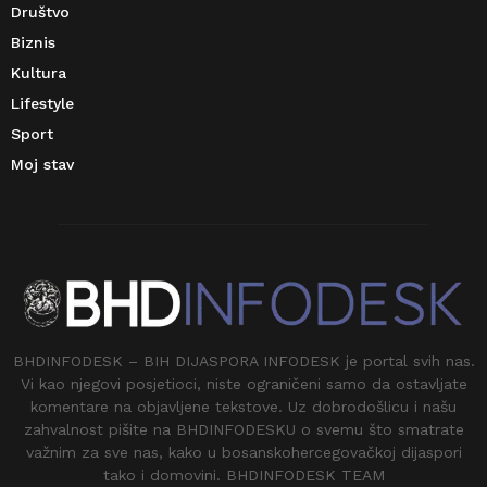
Društvo
Biznis
Kultura
Lifestyle
Sport
Moj stav
BHDINFODESK – BIH DIJASPORA INFODESK je portal svih nas.
Vi kao njegovi posjetioci, niste ograničeni samo da ostavljate
komentare na objavljene tekstove. Uz dobrodošlicu i našu
zahvalnost pišite na BHDINFODESKU o svemu što smatrate
važnim za sve nas, kako u bosanskohercegovačkoj dijaspori
tako i domovini. BHDINFODESK TEAM