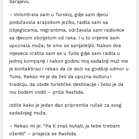
Sarajevu.
– Volontirala sam u Turskoj, gdje sam djecu
podučavala arapskom jeziku, radila sam sa
izbjeglicama, migrantima, održavala sam radionice
sa djecom oboljelom od raka. I u to vrijeme sam
upoznala muža, te smo se sprijateljili. Nakon dva
mjeseca vratila sam se u Tunis gdje sam radila u
jednoj kompaniji i nakon godinu moj sadašnji muž me
je kontaktirao i rekao da će doći na godišnji odmor u
Tunis. Rekao mi je da želi da upozna kulturu i
tradiciju, da obiđe turističke destinacije i želio je da
mu budem vodič – priča Rashida.
Ističe kako je jedan dan pripremila ručak za svog
sadašnjeg muža.
– Rekao mi je: “Pa ti znaš kuhati, ja tebe trebam
oženiti” – prisjeća se Rashida.