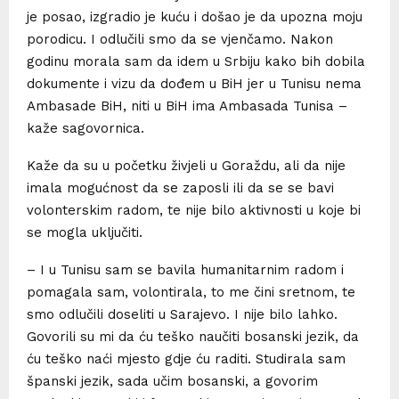
je posao, izgradio je kuću i došao je da upozna moju
porodicu. I odlučili smo da se vjenčamo. Nakon
godinu morala sam da idem u Srbiju kako bih dobila
dokumente i vizu da dođem u BiH jer u Tunisu nema
Ambasade BiH, niti u BiH ima Ambasada Tunisa –
kaže sagovornica.
Kaže da su u početku živjeli u Goraždu, ali da nije
imala mogućnost da se zaposli ili da se se bavi
volonterskim radom, te nije bilo aktivnosti u koje bi
se mogla uključiti.
– I u Tunisu sam se bavila humanitarnim radom i
pomagala sam, volontirala, to me čini sretnom, te
smo odlučili doseliti u Sarajevo. I nije bilo lahko.
Govorili su mi da ću teško naučiti bosanski jezik, da
ću teško naći mjesto gdje ću raditi. Studirala sam
španski jezik, sada učim bosanski, a govorim