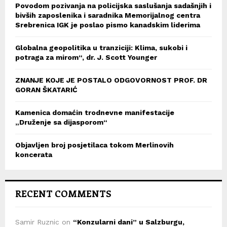
Povodom pozivanja na policijska saslušanja sadašnjih i
bivših zaposlenika i saradnika Memorijalnog centra
Srebrenica IGK je poslao pismo kanadskim liderima
Globalna geopolitika u tranziciji: Klima, sukobi i
potraga za mirom“, dr. J. Scott Younger
ZNANJE KOJE JE POSTALO ODGOVORNOST PROF. DR
GORAN ŠKATARIĆ
Kamenica domaćin trodnevne manifestacije
„Druženje sa dijasporom“
Objavljen broj posjetilaca tokom Merlinovih
koncerata
RECENT COMMENTS
Samir Ruznic
on
“Konzularni dani” u Salzburgu,