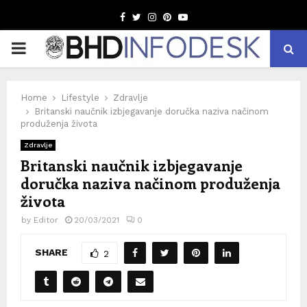
Facebook
Twitter
Instagram
Pinterest
Youtube
PRIMARY
MENU
Home
Lifestyle
Zdravlje
Britanski naučnik izbjegavanje doručka naziva načinom
produženja života
Zdravlje
Britanski naučnik izbjegavanje
doručka naziva načinom produženja
života
by
Editor
20/03/2021
0
SHARE
2