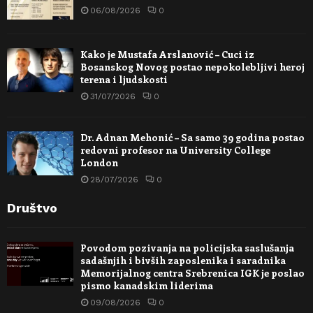
06/08/2026
0
Kako je Mustafa Arslanović – Cuci iz
Bosanskog Novog postao nepokolebljivi heroj
terena i ljudskosti
31/07/2026
0
Dr. Adnan Mehonić – Sa samo 39 godina postao
redovni profesor na University College
London
28/07/2026
0
Društvo
Povodom pozivanja na policijska saslušanja
sadašnjih i bivših zaposlenika i saradnika
Memorijalnog centra Srebrenica IGK je poslao
pismo kanadskim liderima
09/08/2026
0