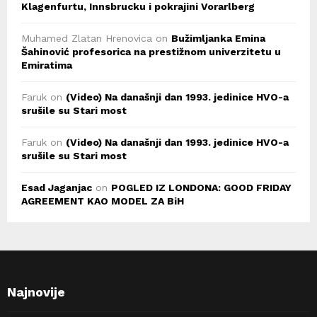
Klagenfurtu, Innsbrucku i pokrajini Vorarlberg
Muhamed Zlatan Hrenovica
on
Bužimljanka Emina
Šahinović profesorica na prestižnom univerzitetu u
Emiratima
Faruk
on
(Video) Na današnji dan 1993. jedinice HVO-a
srušile su Stari most
Faruk
on
(Video) Na današnji dan 1993. jedinice HVO-a
srušile su Stari most
Esad Jaganjac
on
POGLED IZ LONDONA: GOOD FRIDAY
AGREEMENT KAO MODEL ZA BiH
Najnovije