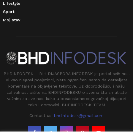
Lifestyle
Sport
Moj stav
BHDINFODESK – BIH DIJASPORA INFODESK je portal svih nas.
Vi kao njegovi posjetioci, niste ograničeni samo da ostavljate
komentare na objavljene tekstove. Uz dobrodošlicu i našu
zahvalnost pišite na BHDINFODESKU o svemu što smatrate
važnim za sve nas, kako u bosanskohercegovačkoj dijaspori
tako i domovini. BHDINFODESK TEAM
Contact us:
bhdinfodesk@gmail.com