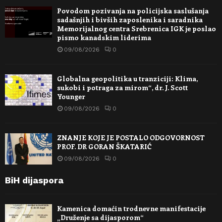
Povodom pozivanja na policijska saslušanja
sadašnjih i bivših zaposlenika i saradnika
Memorijalnog centra Srebrenica IGK je poslao
pismo kanadskim liderima
09/08/2026
0
Globalna geopolitika u tranziciji: Klima,
sukobi i potraga za mirom“, dr. J. Scott
Younger
09/08/2026
0
ZNANJE KOJE JE POSTALO ODGOVORNOST
PROF. DR GORAN ŠKATARIĆ
09/08/2026
0
BiH dijaspora
Kamenica domaćin trodnevne manifestacije
„Druženje sa dijasporom“