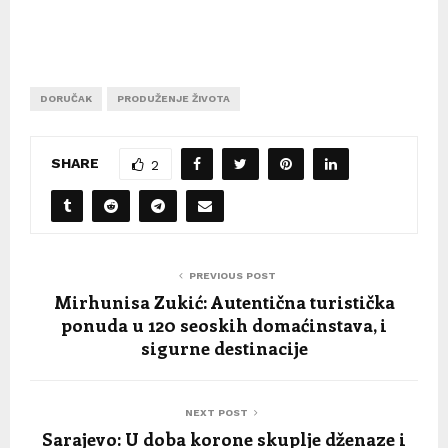
DORUČAK
PRODUŽENJE ŽIVOTA
SHARE
2
PREVIOUS POST
Mirhunisa Zukić: Autentična turistička
ponuda u 120 seoskih domaćinstava, i
sigurne destinacije
NEXT POST
Sarajevo: U doba korone skuplje dženaze i