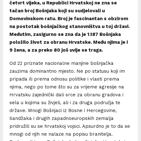
četvrt vijeka, u Republici Hrvatskoj ne zna se
tačan broj Bošnjaka koji su sudjelovali u
Domovinskom ratu. Broj je fascinantan s obzirom
na postotak bošnjačkog stanovništva u toj državi.
Međutim, zasigurno se zna da je 1.187 Bošnjaka
položilo život za obranu Hrvatske. Među njima je i
9 žena, a za preko 80 još uvije se traga.
Od 22 priznate nacionalne manjine bošnjačka
zauzima dominantno mjesto. Ne po statusu koji im
pripada ili prema odnosu politike i vlasti prema
njima, nego po tome što su za vrijeme agresije na
Hrvatsku zajednički dali srce za obranu gradova i
sela u kojima su živjeli, ali i za druga područja te
države. Mnogi Bošnjaci iz Bosne i Hercegovine,
Sandžaka i drugih zapadnoeuropskih zemalja
pridružili su se hrvatskoj vojsci. Apsurdno je to da se
mnogi od njih ne nalaze na popisu branitelja.