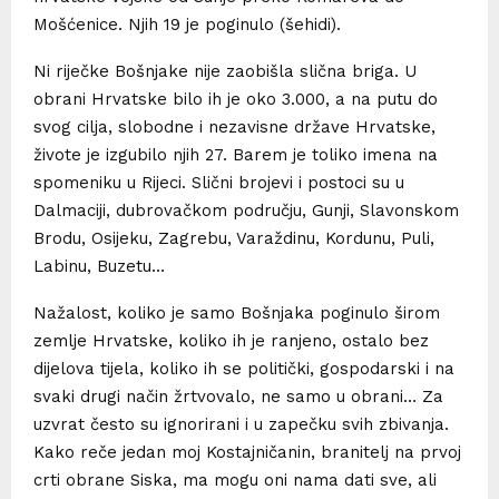
Mošćenice. Njih 19 je poginulo (šehidi).
Ni riječke Bošnjake nije zaobišla slična briga. U
obrani Hrvatske bilo ih je oko 3.000, a na putu do
svog cilja, slobodne i nezavisne države Hrvatske,
živote je izgubilo njih 27. Barem je toliko imena na
spomeniku u Rijeci. Slični brojevi i postoci su u
Dalmaciji, dubrovačkom području, Gunji, Slavonskom
Brodu, Osijeku, Zagrebu, Varaždinu, Kordunu, Puli,
Labinu, Buzetu…
Nažalost, koliko je samo Bošnjaka poginulo širom
zemlje Hrvatske, koliko ih je ranjeno, ostalo bez
dijelova tijela, koliko ih se politički, gospodarski i na
svaki drugi način žrtvovalo, ne samo u obrani… Za
uzvrat često su ignorirani i u zapečku svih zbivanja.
Kako reče jedan moj Kostajničanin, branitelj na prvoj
crti obrane Siska, ma mogu oni nama dati sve, ali