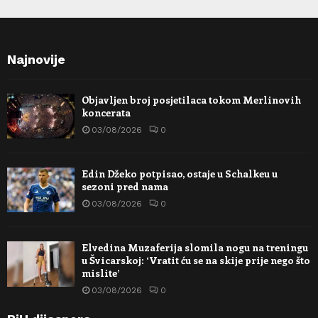
Najnovije
Objavljen broj posjetilaca tokom Merlinovih
koncerata
03/08/2026
0
Edin Džeko potpisao, ostaje u Schalkeu u
sezoni pred nama
03/08/2026
0
Elvedina Muzaferija slomila nogu na treningu
u Švicarskoj: ‘Vratit ću se na skije prije nego što
mislite’
03/08/2026
0