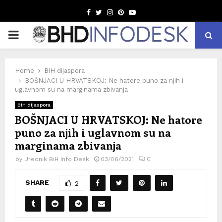
Facebook
Twitter
Instagram
Pinterest
Youtube
PRIMARY
MENU
Home
BiH dijaspora
BOŠNJACI U HRVATSKOJ: Ne hatore puno za njih i
uglavnom su na marginama zbivanja
BiH dijaspora
BOŠNJACI U HRVATSKOJ: Ne hatore
puno za njih i uglavnom su na
marginama zbivanja
by
Urednik BiH Info Desk
03/06/2021
0
SHARE
2