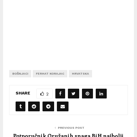
BOŠNJACI
FERHAT KORAJAC
HRVATSKA
SHARE
2
PREVIOUS POST
Potporučnik Oružanih snaga BiH najbolji