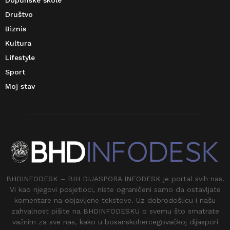
Društvo
Biznis
Kultura
Lifestyle
Sport
Moj stav
BHDINFODESK – BIH DIJASPORA INFODESK je portal svih nas.
Vi kao njegovi posjetioci, niste ograničeni samo da ostavljate
komentare na objavljene tekstove. Uz dobrodošlicu i našu
zahvalnost pišite na BHDINFODESKU o svemu što smatrate
važnim za sve nas, kako u bosanskohercegovačkoj dijaspori