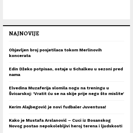
NAJNOVIJE
Objavljen broj posjetilaca tokom Merlinovih
koncerata
Edin Džeko potpisao, ostaje u Schalkeu u sezoni pred
nama
Elvedina Muzaferija slomila nogu na treningu u
Švicarskoj: ‘Vratit ću se na skije prije nego što mislite’
Kerim Alajbegović je novi fudbaler Juventusa!
Kako je Mustafa Arslanović – Cuci iz Bosanskog
Novog postao nepokolebljivi heroj terena i ljudskosti