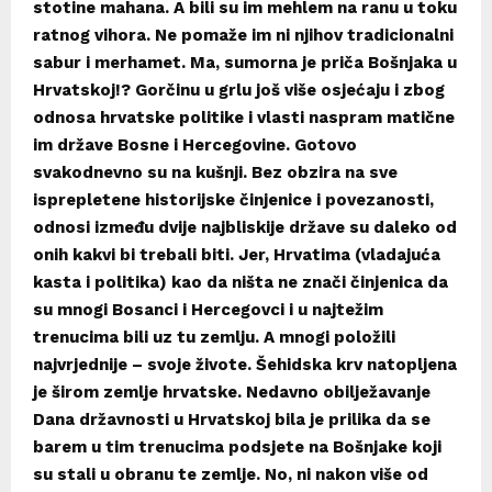
stotine mahana. A bili su im mehlem na ranu u toku
ratnog vihora. Ne pomaže im ni njihov tradicionalni
sabur i merhamet. Ma, sumorna je priča Bošnjaka u
Hrvatskoj!? Gorčinu u grlu još više osjećaju i zbog
odnosa hrvatske politike i vlasti naspram matične
im države Bosne i Hercegovine. Gotovo
svakodnevno su na kušnji. Bez obzira na sve
isprepletene historijske činjenice i povezanosti,
odnosi između dvije najbliskije države su daleko od
onih kakvi bi trebali biti. Jer, Hrvatima (vladajuća
kasta i politika) kao da ništa ne znači činjenica da
su mnogi Bosanci i Hercegovci i u najtežim
trenucima bili uz tu zemlju. A mnogi položili
najvrjednije – svoje živote. Šehidska krv natopljena
je širom zemlje hrvatske. Nedavno obilježavanje
Dana državnosti u Hrvatskoj bila je prilika da se
barem u tim trenucima podsjete na Bošnjake koji
su stali u obranu te zemlje. No, ni nakon više od