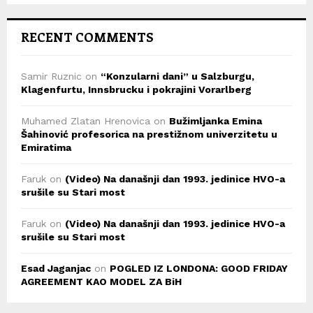
RECENT COMMENTS
Samir Ruznic
on
“Konzularni dani” u Salzburgu,
Klagenfurtu, Innsbrucku i pokrajini Vorarlberg
Muhamed Zlatan Hrenovica
on
Bužimljanka Emina
Šahinović profesorica na prestižnom univerzitetu u
Emiratima
Faruk
on
(Video) Na današnji dan 1993. jedinice HVO-a
srušile su Stari most
Faruk
on
(Video) Na današnji dan 1993. jedinice HVO-a
srušile su Stari most
Esad Jaganjac
on
POGLED IZ LONDONA: GOOD FRIDAY
AGREEMENT KAO MODEL ZA BiH