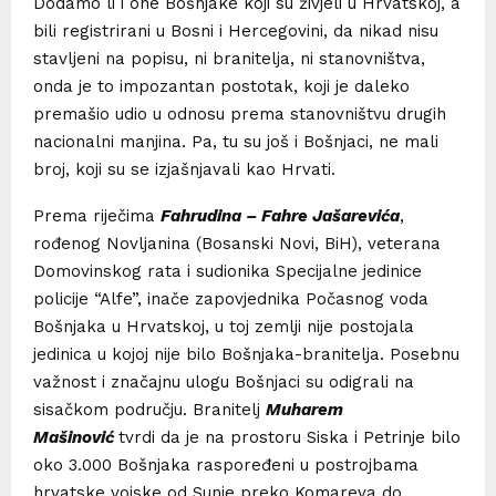
Dodamo li i one Bošnjake koji su živjeli u Hrvatskoj, a
bili registrirani u Bosni i Hercegovini, da nikad nisu
stavljeni na popisu, ni branitelja, ni stanovništva,
onda je to impozantan postotak, koji je daleko
premašio udio u odnosu prema stanovništvu drugih
nacionalni manjina. Pa, tu su još i Bošnjaci, ne mali
broj, koji su se izjašnjavali kao Hrvati.
Prema riječima
Fahrudina – Fahre Jašarevića
,
rođenog Novljanina (Bosanski Novi, BiH), veterana
Domovinskog rata i sudionika Specijalne jedinice
policije “Alfe”, inače zapovjednika Počasnog voda
Bošnjaka u Hrvatskoj, u toj zemlji nije postojala
jedinica u kojoj nije bilo Bošnjaka-branitelja. Posebnu
važnost i značajnu ulogu Bošnjaci su odigrali na
sisačkom području. Branitelj
Muharem
Mašinović
tvrdi da je na prostoru Siska i Petrinje bilo
oko 3.000 Bošnjaka raspoređeni u postrojbama
hrvatske vojske od Sunje preko Komareva do