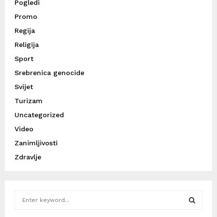
Pogledi
Promo
Regija
Religija
Sport
Srebrenica genocide
Svijet
Turizam
Uncategorized
Video
Zanimljivosti
Zdravlje
S
e
a