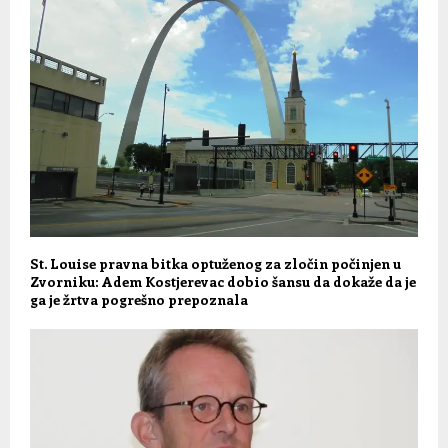
St. Louise pravna bitka optuženog za zločin počinjen u
Zvorniku: Adem Kostjerevac dobio šansu da dokaže da je
ga je žrtva pogrešno prepoznala