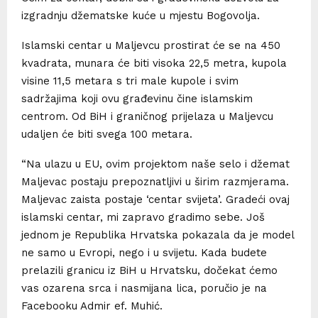
izgradnju džematske kuće u mjestu Bogovolja.
Islamski centar u Maljevcu prostirat će se na 450
kvadrata, munara će biti visoka 22,5 metra, kupola
visine 11,5 metara s tri male kupole i svim
sadržajima koji ovu građevinu čine islamskim
centrom. Od BiH i graničnog prijelaza u Maljevcu
udaljen će biti svega 100 metara.
“Na ulazu u EU, ovim projektom naše selo i džemat
Maljevac postaju prepoznatljivi u širim razmjerama.
Maljevac zaista postaje ‘centar svijeta’. Gradeći ovaj
islamski centar, mi zapravo gradimo sebe. Još
jednom je Republika Hrvatska pokazala da je model
ne samo u Evropi, nego i u svijetu. Kada budete
prelazili granicu iz BiH u Hrvatsku, dočekat ćemo
vas ozarena srca i nasmijana lica, poručio je na
Facebooku Admir ef. Muhić.