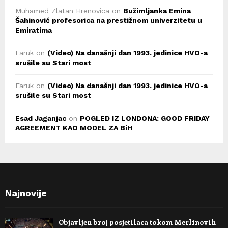
Muhamed Zlatan Hrenovica
on
Bužimljanka Emina
Šahinović profesorica na prestižnom univerzitetu u
Emiratima
Faruk
on
(Video) Na današnji dan 1993. jedinice HVO-a
srušile su Stari most
Faruk
on
(Video) Na današnji dan 1993. jedinice HVO-a
srušile su Stari most
Esad Jaganjac
on
POGLED IZ LONDONA: GOOD FRIDAY
AGREEMENT KAO MODEL ZA BiH
Najnovije
Objavljen broj posjetilaca tokom Merlinovih