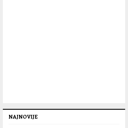
C
H
NAJNOVIJE