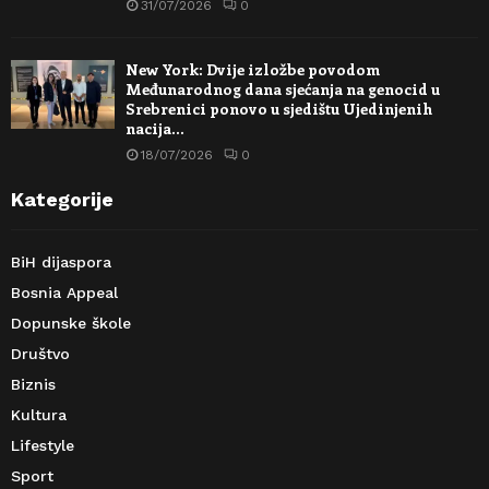
31/07/2026
0
New York: Dvije izložbe povodom
Međunarodnog dana sjećanja na genocid u
Srebrenici ponovo u sjedištu Ujedinjenih
nacija…
18/07/2026
0
Kategorije
BiH dijaspora
Bosnia Appeal
Dopunske škole
Društvo
Biznis
Kultura
Lifestyle
Sport