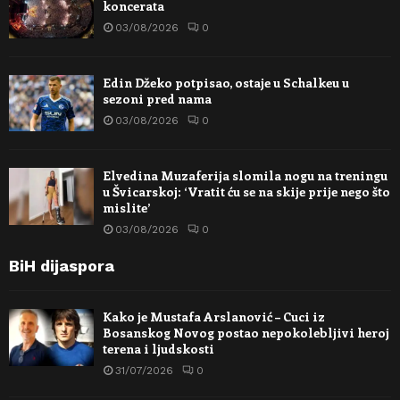
koncerata
03/08/2026
0
Edin Džeko potpisao, ostaje u Schalkeu u
sezoni pred nama
03/08/2026
0
Elvedina Muzaferija slomila nogu na treningu
u Švicarskoj: ‘Vratit ću se na skije prije nego što
mislite’
03/08/2026
0
BiH dijaspora
Kako je Mustafa Arslanović – Cuci iz
Bosanskog Novog postao nepokolebljivi heroj
terena i ljudskosti
31/07/2026
0