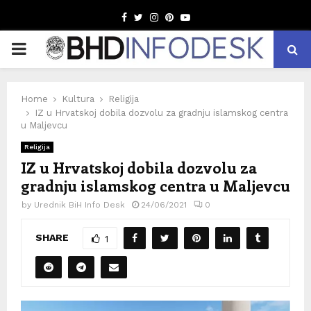
Facebook
Twitter
Instagram
Pinterest
Youtube
PRIMARY
MENU
Home
Kultura
Religija
IZ u Hrvatskoj dobila dozvolu za gradnju islamskog centra
u Maljevcu
Religija
IZ u Hrvatskoj dobila dozvolu za
gradnju islamskog centra u Maljevcu
by
Urednik BiH Info Desk
24/06/2021
0
SHARE
1