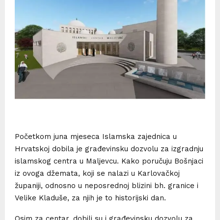
Početkom juna mjeseca Islamska zajednica u
Hrvatskoj dobila je građevinsku dozvolu za izgradnju
islamskog centra u Maljevcu. Kako poručuju Bošnjaci
iz ovoga džemata, koji se nalazi u Karlovačkoj
županiji, odnosno u neposrednoj blizini bh. granice i
Velike Kladuše, za njih je to historijski dan.
Osim za centar, dobili su i građevinsku dozvolu za