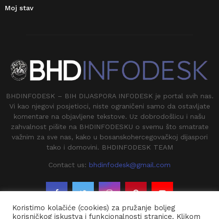
Moj stav
BHDINFODESK – BIH DIJASPORA INFODESK je portal svih nas.
Vi kao njegovi posjetioci, niste ograničeni samo da ostavljate
komentare na objavljene tekstove. Uz dobrodošlicu i našu
zahvalnost pišite na BHDINFODESKU o svemu što smatrate
važnim za sve nas, kako u bosanskohercegovačkoj dijaspori
tako i domovini. BHDINFODESK TEAM
Contact us:
bhdinfodesk@gmail.com
Koristimo kolačiće (cookies) za pružanje boljeg
korisničkog iskustva i funkcionalnosti stranice. Klikom