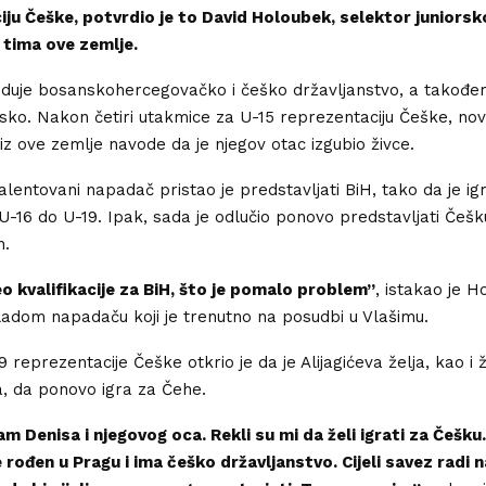
ju Češke, potvrdio je to David Holoubek, selektor juniorsk
 tima ove zemlje.
jeduje bosanskohercegovačko i češko državljanstvo, a takođe
atsko. Nakon četiri utakmice za U-15 reprezentaciju Češke, novi
ji iz ove zemlje navode da je njegov otac izgubio živce.
alentovani napadač pristao je predstavljati BiH, tako da je ig
 U-16 do U-19. Ipak, sada je odlučio ponovo predstavljati Češk
n.
o kvalifikacije za BiH, što je pomalo problem”
, istakao je H
ladom napadaču koji je trenutno na posudbi u Vlašimu.
 reprezentacije Češke otkrio je da je Alijagićeva želja, kao i ž
, da ponovo igra za Čehe.
 Denisa i njegovog oca. Rekli su mi da želi igrati za Češku
je rođen u Pragu i ima češko državljanstvo. Cijeli savez radi 