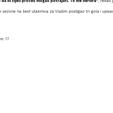
 da bi cijeli proces mogao potrajati. To me nervira”
, rekao 
ve sezone na šest utakmica za Vlašim postigao tri gola i upisao
ws:
17