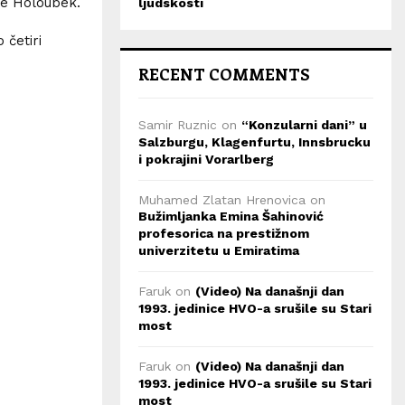
je Holoubek.
ljudskosti
 četiri
RECENT COMMENTS
Samir Ruznic
on
“Konzularni dani” u
Salzburgu, Klagenfurtu, Innsbrucku
i pokrajini Vorarlberg
Muhamed Zlatan Hrenovica
on
Bužimljanka Emina Šahinović
profesorica na prestižnom
univerzitetu u Emiratima
Faruk
on
(Video) Na današnji dan
1993. jedinice HVO-a srušile su Stari
most
Faruk
on
(Video) Na današnji dan
1993. jedinice HVO-a srušile su Stari
most