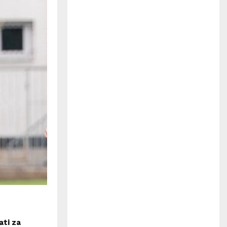
H
ati za