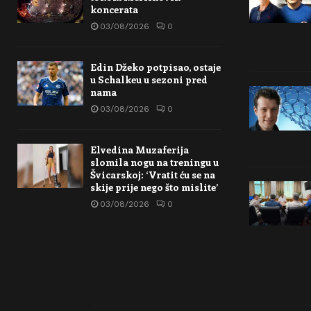
koncerata
03/08/2026
0
Edin Džeko potpisao, ostaje
u Schalkeu u sezoni pred
nama
03/08/2026
0
Elvedina Muzaferija
slomila nogu na treningu u
Švicarskoj: ‘Vratit ću se na
skije prije nego što mislite’
03/08/2026
0