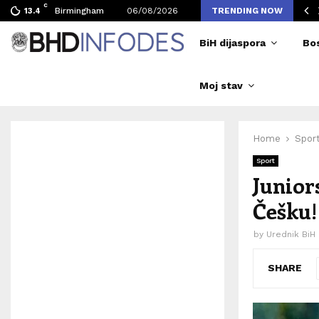
C
vljen broj posjetilaca tokom Merlinovih koncerata
Birmingham
06/08/2026
TRENDING NOW
13.4
BiH dijaspora
Bo
Moj stav
Home
Spor
Sport
Junior
Češku!
by
Urednik BiH
SHARE