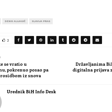
DENIS ALIJAGIĆ
SLAVIJA PRAG
2
T
e se vratio u
Državljanima Bi
nu, pokrenuo posao pa
digitalna prijava 
prosidbom iz snova
Urednik BiH Info Desk