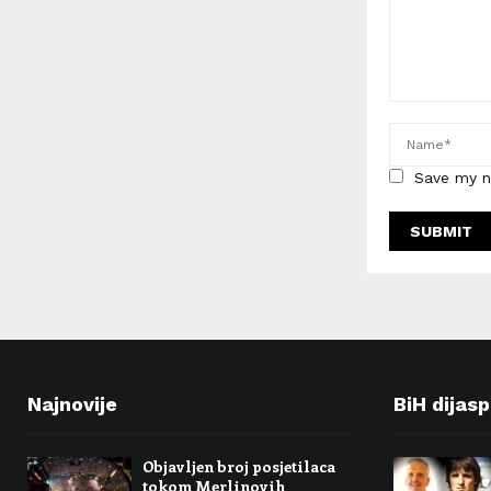
Save my n
Najnovije
BiH dijas
Objavljen broj posjetilaca
tokom Merlinovih