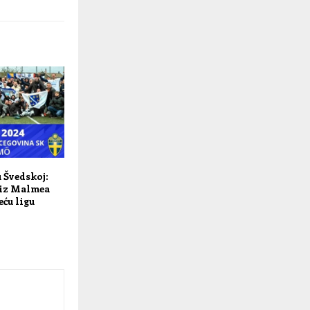
u Švedskoj:
 iz Malmea
eću ligu