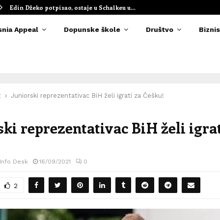
Edin Džeko potpisao, ostaje u Schalkeu u…
snia Appeal
Dopunske škole
Društvo
Biznis
t
Juniorski reprezentativac BiH želi igrati za Češku!
ski reprezentativac BiH želi igrat
 Info Desk
16/09/2021
0
2