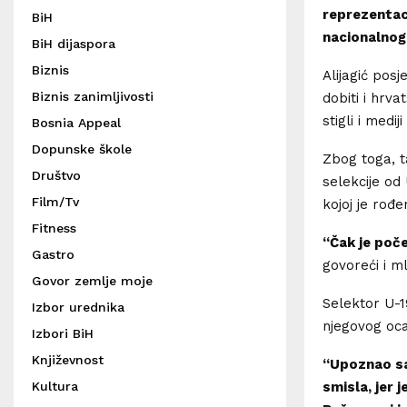
reprezentaci
BiH
nacionalnog
BiH dijaspora
Biznis
Alijagić pos
Biznis zanimljivosti
dobiti i hrv
stigli i medi
Bosnia Appeal
Dopunske škole
Zbog toga, t
Društvo
selekcije od
Film/Tv
kojoj je rođe
Fitness
“Čak je poče
Gastro
govoreći i m
Govor zemlje moje
Selektor U-19
Izbor urednika
njegovog oca
Izbori BiH
Književnost
“Upoznao sam
Kultura
smisla, jer 