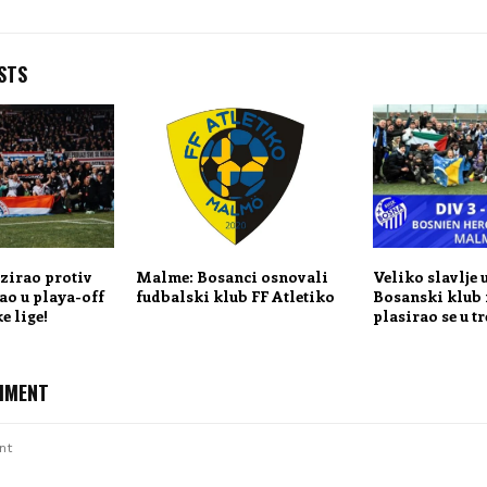
STS
zirao protiv
Malme: Bosanci osnovali
Veliko slavlje 
ao u playa-off
fudbalski klub FF Atletiko
Bosanski klub
e lige!
plasirao se u tr
MMENT