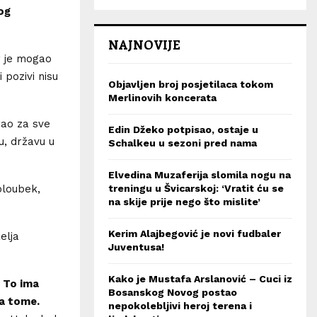
og
NAJNOVIJE
r je mogao
 pozivi nisu
Objavljen broj posjetilaca tokom
Merlinovih koncerata
rao za sve
Edin Džeko potpisao, ostaje u
u, državu u
Schalkeu u sezoni pred nama
Elvedina Muzaferija slomila nogu na
treningu u Švicarskoj: ‘Vratit ću se
oloubek,
na skije prije nego što mislite’
Kerim Alajbegović je novi fudbaler
elja
Juventusa!
Kako je Mustafa Arslanović – Cuci iz
. To ima
Bosanskog Novog postao
na tome.
nepokolebljivi heroj terena i