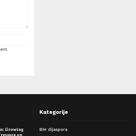
ent.
Kategorije
rn: Growing
BiH dijaspora
Pressure on