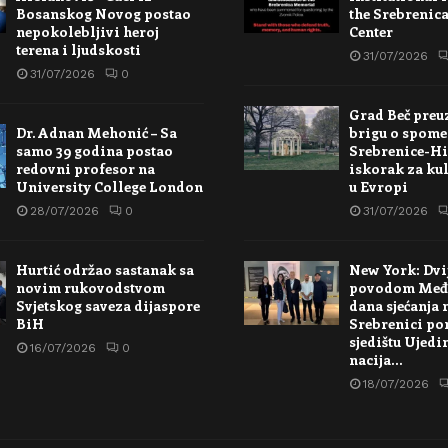
Bosanskog Novog postao
the Srebrenic
nepokolebljivi heroj
Center
terena i ljudskosti
31/07/2026
31/07/2026
0
Grad Beč preu
Dr. Adnan Mehonić – Sa
brigu o spome
samo 39 godina postao
Srebrenice-Hi
redovni profesor na
iskorak za kul
University College London
u Evropi
28/07/2026
0
31/07/2026
Hurtić održao sastanak sa
New York: Dvi
novim rukovodstvom
povodom Međ
Svjetskog saveza dijaspore
dana sjećanja 
BiH
Srebrenici po
sjedištu Ujedi
16/07/2026
0
nacija…
18/07/2026