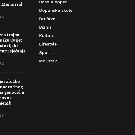
Bosnia Appeal
a Memorial
Dopunske škole
0
Društvo
Biznis
zeo trajnu
Kultura
niku Cvijet
Lifestyle
storijski
turu sjećanja
Sport
Moj stav
0
je izložbe
unarodnog
na genocid u
novo u
njenih
0