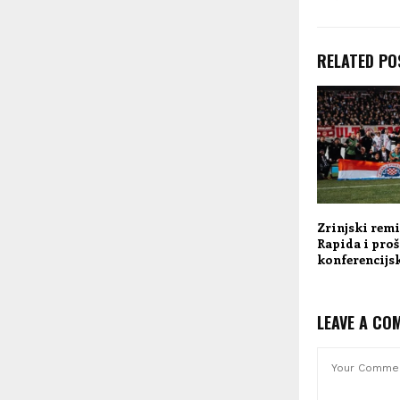
RELATED PO
Zrinjski remi
Rapida i proš
konferencijsk
LEAVE A CO