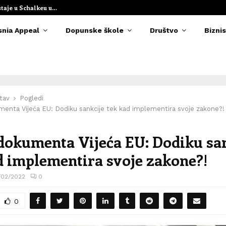
staje u Schalkeu u…
Elvedina Muzaf
snia Appeal
Dopunske škole
Društvo
Biznis
tav
Pogledi
menta Vijeća EU: Dodiku sankcije tek kad implementira svoje zakone?!
dokumenta Vijeća EU: Dodiku sa
d implementira svoje zakone?!
/02/2022
0
0