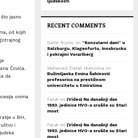
ljudskosti
 što jasno
RECENT COMMENTS
ma, od kojih
ugotrajnog
Samir Ruznic
on
“Konzularni dani” u
Salzburgu, Klagenfurtu, Innsbrucku
i pokrajini Vorarlberg
je
ana Čovića.
Muhamed Zlatan Hrenovica
on
Bužimljanka Emina Šahinović
ka da
profesorica na prestižnom
univerzitetu u Emiratima
oncesija onima
Faruk
on
(Video) Na današnji dan
1993. jedinice HVO-a srušile su Stari
most
atije u BiH,
uštvo i
Faruk
on
(Video) Na današnji dan
1993. jedinice HVO-a srušile su Stari
ljudska
most