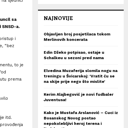
 na sjednici
NAJNOVIJE
uncil sa
 i SNSD-a.
Objavljen broj posjetilaca tokom
ristup i
Merlinovih koncerata
e, “bez
Edin Džeko potpisao, ostaje u
Schalkeu u sezoni pred nama
entu, to je
Elvedina Muzaferija slomila nogu na
‘od
treningu u Švicarskoj: ‘Vratit ću se
 putu prema
na skije prije nego što mislite’
Kerim Alajbegović je novi fudbaler
vilo
Juventusa!
Kako je Mustafa Arslanović – Cuci iz
e itd.
Bosanskog Novog postao
nepokolebljivi heroj terena i
 provođenja