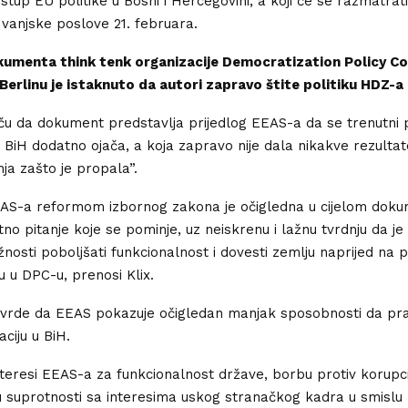
tup EU politike u Bosni i Hercegovini, a koji će se razmatrati
 vanjske poslove 21. februara.
okumenta think tenk organizacije Democratization Policy Co
Berlinu je istaknuto da autori zapravo štite politiku HDZ-a
iču da dokument predstavlja prijedlog EEAS-a da se trenutni p
u BiH dodatno ojača, a koja zapravo nije dala nikakve rezultat
nja zašto je propala”.
AS-a reformom izbornog zakona je očigledna u cijelom dokum
no pitanje koje se pominje, uz neiskrenu i lažnu tvrdnju da je 
žnosti poboljšati funkcionalnost i dovesti zemlju naprijed na
u u DPC-u, prenosi Klix.
tvrde da EEAS pokazuje očigledan manjak sposobnosti da pra
aciju u BiH.
teresi EEAS-a za funkcionalnost države, borbu protiv korupcij
u suprotnosti sa interesima uskog stranačkog kadra u smislu