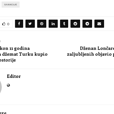
SANKCIJE
0
T
kon 11 godina
Dženan Lončare
ja džemat Turku kupio
zaljubljenih objavio
ostorije
Editor