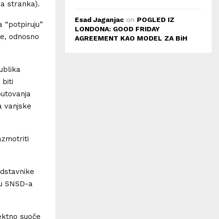
ša stranka).
Esad Jaganjac
on
POGLED IZ
a “potpiruju”
LONDONA: GOOD FRIDAY
ine, odnosno
AGREEMENT KAO MODEL ZA BiH
ublika
biti
putovanja
a vanjske
zmotriti
edstavnike
ku SNSD-a
ektno suoče