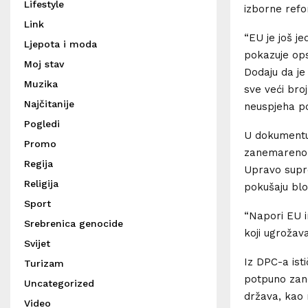
Lifestyle
izborne refo
Link
“EU je još je
Ljepota i moda
pokazuje ops
Moj stav
Dodaju da je
Muzika
sve veći broj
Najčitanije
neuspjeha po
Pogledi
U dokumentu 
Promo
zanemareno d
Regija
Upravo supro
Religija
pokušaju blok
Sport
“Napori EU im
Srebrenica genocide
koji ugrožava
Svijet
Iz DPC-a ist
Turizam
potpuno zane
Uncategorized
država, kao 
Video