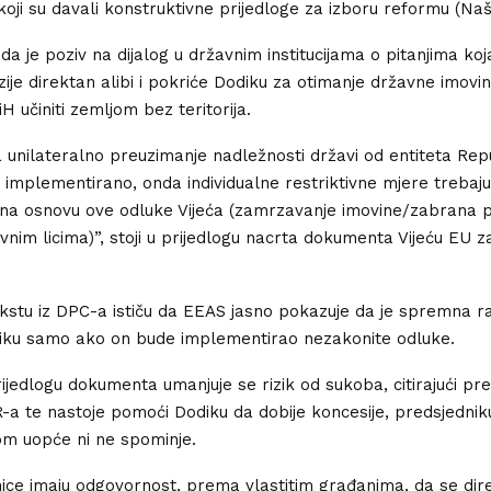
 koji su davali konstruktivne prijedloge za izboru reformu (Na
a je poziv na dijalog u državnim institucijama o pitanjima koj
nzije direktan alibi i pokriće Dodiku za otimanje državne imov
H učiniti zemljom bez teritorija.
a unilateralno preuzimanje nadležnosti državi od entiteta Rep
implementirano, onda individualne restriktivne mjere trebaju 
na osnovu ove odluke Vijeća (zamrzavanje imovine/zabrana 
avnim licima)”, stoji u prijedlogu nacrta dokumenta Vijeću EU z
stu iz DPC-a ističu da EEAS jasno pokazuje da je spremna ra
diku samo ako on bude implementirao nezakonite odluke.
ijedlogu dokumenta umanjuje se rizik od sukoba, citirajući pr
-a te nastoje pomoći Dodiku da dobije koncesije, predsjedni
om uopće ni ne spominje.
ice imaju odgovornost, prema vlastitim građanima, da se dir