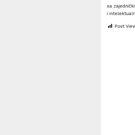
sa zajednič
i intelektua
Post Vie