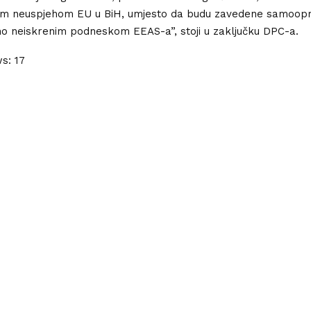
kim neuspjehom EU u BiH, umjesto da budu zavedene samoop
lno neiskrenim podneskom EEAS-a”, stoji u zaključku DPC-a.
ws:
17