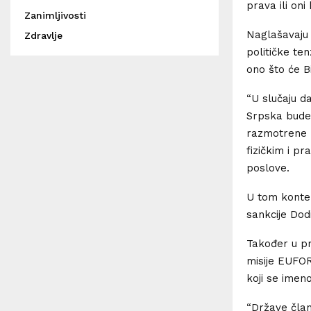
prava ili oni
Zanimljivosti
Naglašavaju d
Zdravlje
političke te
ono što će Bi
“U slučaju d
Srpska bude 
razmotrene 
fizičkim i pr
poslove.
U tom kontek
sankcije Do
Također u pr
misije EUFOR
koji se imen
“Države član