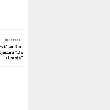
NEXT POST
vić za Dan
 pjesmu “Da
si moja”