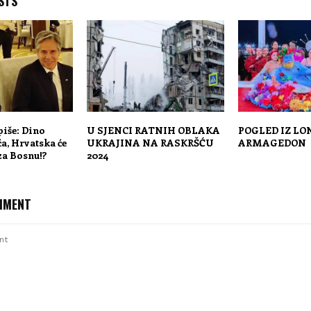
STS
piše: Dino
U SJENCI RATNIH OBLAKA
POGLED IZ LO
a, Hrvatska će
UKRAJINA NA RASKRŠĆU
ARMAGEDON
za Bosnu!?
2024
MMENT