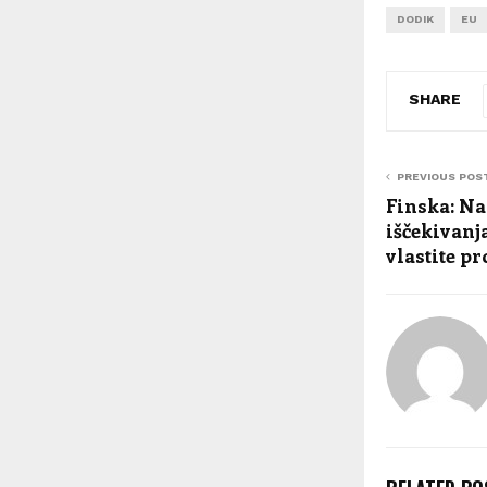
DODIK
EU
SHARE
PREVIOUS POS
Finska: Na
iščekivan
vlastite pr