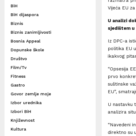
razmatra pris
BiH
Vijeća EU za
BiH dijaspora
U analizi d
Biznis
sjedištem u 
Biznis zanimljivosti
Iz DPC-a ist
Bosnia Appeal
politika EU 
Dopunske škole
ikakvog pita
Društvo
Film/Tv
“Opsesija EE
prvo konkret
Fitness
suštinske va
Gastro
EU”, smatraj
Govor zemlje moje
Izbor urednika
U nastavku 
Izbori BiH
analizira situ
Književnost
“Navedeni in
Kultura
direktno su 