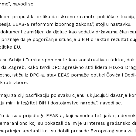
rme”, navodi se.
dnom propustila priliku da iskreno razmotri političku situaciju,
esija EEAS-a reformom izbornog zakona”, stoji u nastavku.
 dokument zamišljen da djeluje kao sedativ državama članica
 priznaje da je pogoršanje situacije u BiH direktan rezultat d
litike EU.
su Srbija i Turska spomenute kao konstruktivan faktor, dok 
a Zagreb, kako tvrdi DPC agresivno štiti lidera HDZ-a Drag
tno, ističu iz DPC-a, stav EEAS pomaže politici Čovića i Dodi
irati izbore.
aju za cilj pacifikaciju po svaku cijenu, uključujući davanje k
ju mir i integritet BiH i dostojanstvo naroda”, navodi se.
iču da su u prijedlogu EEAS-a, koji navodno teži jačanju demokr
marani ono koji su pokazali da im je u interesu građansko dr
naprimjer apelanti koji su dobili presude Evropskog suda za 