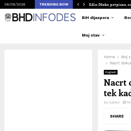
om Merlinovih koncerata
Edin Džeko potpisao, o
08/08/2026
TRENDING NOW
BiH dijaspora
Bo
Moj stav
Home
Moj s
Nacrt doku
Pogledi
Nacrt 
tek ka
by
Editor
14
SHARE