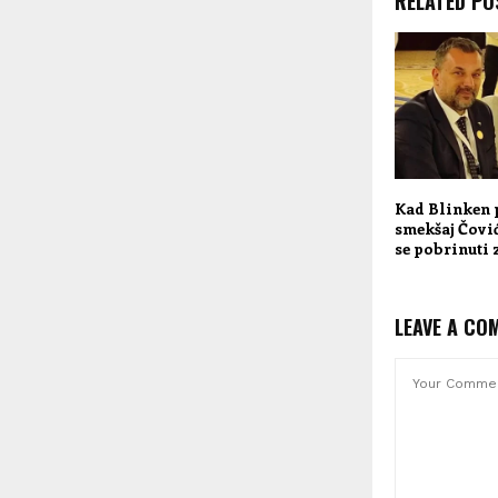
RELATED PO
Kad Blinken 
smekšaj Čović
se pobrinuti 
LEAVE A CO