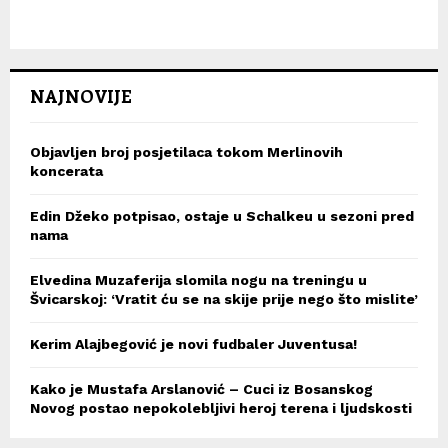
NAJNOVIJE
Objavljen broj posjetilaca tokom Merlinovih
koncerata
Edin Džeko potpisao, ostaje u Schalkeu u sezoni pred
nama
Elvedina Muzaferija slomila nogu na treningu u
Švicarskoj: ‘Vratit ću se na skije prije nego što mislite’
Kerim Alajbegović je novi fudbaler Juventusa!
Kako je Mustafa Arslanović – Cuci iz Bosanskog
Novog postao nepokolebljivi heroj terena i ljudskosti