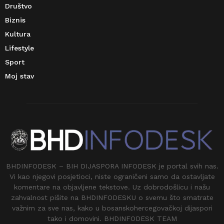
Društvo
Biznis
Kultura
Lifestyle
Sport
Moj stav
BHDINFODESK – BIH DIJASPORA INFODESK je portal svih nas.
Vi kao njegovi posjetioci, niste ograničeni samo da ostavljate
komentare na objavljene tekstove. Uz dobrodošlicu i našu
zahvalnost pišite na BHDINFODESKU o svemu što smatrate
važnim za sve nas, kako u bosanskohercegovačkoj dijaspori
tako i domovini. BHDINFODESK TEAM