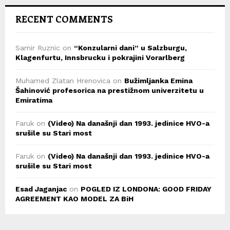
RECENT COMMENTS
Samir Ruznic
on
“Konzularni dani” u Salzburgu,
Klagenfurtu, Innsbrucku i pokrajini Vorarlberg
Muhamed Zlatan Hrenovica
on
Bužimljanka Emina
Šahinović profesorica na prestižnom univerzitetu u
Emiratima
Faruk
on
(Video) Na današnji dan 1993. jedinice HVO-a
srušile su Stari most
Faruk
on
(Video) Na današnji dan 1993. jedinice HVO-a
srušile su Stari most
Esad Jaganjac
on
POGLED IZ LONDONA: GOOD FRIDAY
AGREEMENT KAO MODEL ZA BiH