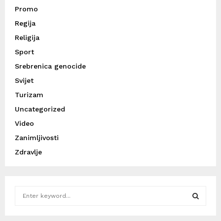
Promo
Regija
Religija
Sport
Srebrenica genocide
Svijet
Turizam
Uncategorized
Video
Zanimljivosti
Zdravlje
S
e
a
S