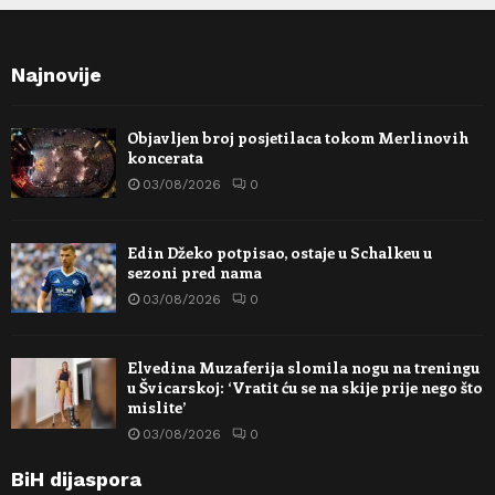
Najnovije
Objavljen broj posjetilaca tokom Merlinovih
koncerata
03/08/2026
0
Edin Džeko potpisao, ostaje u Schalkeu u
sezoni pred nama
03/08/2026
0
Elvedina Muzaferija slomila nogu na treningu
u Švicarskoj: ‘Vratit ću se na skije prije nego što
mislite’
03/08/2026
0
BiH dijaspora