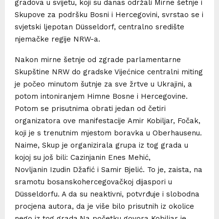
gradova u svijetu, koji su danas održali Mirne šetnje i
Skupove za podršku Bosni i Hercegovini, svrstao se i
svjetski ljepotan Düsseldorf, centralno središte
njemačke regije NRW-a.
Nakon mirne šetnje od zgrade parlamentarne
Skupštine NRW do gradske Vijećnice centralni miting
je počeo minutom šutnje za sve žrtve u Ukrajini, a
potom intoniranjem Himne Bosne i Hercegovine.
Potom se prisutnima obrati jedan od četiri
organizatora ove manifestacije Amir Kobiljar, Fočak,
koji je s trenutnim mjestom boravka u Oberhausenu.
Naime, Skup je organizirala grupa iz tog grada u
kojoj su još bili: Cazinjanin Enes Mehić,
Novljanin Izudin Džafić i Samir Bjelić. To je, zaista, na
sramotu bosanskohercegovačkoj dijaspori u
Düsseldorfu. A da su neaktivni, potvrđuje i slobodna
procjena autora, da je više bilo prisutnih iz okolice
nego iz tog grada.Na početku govora Kobiljar je