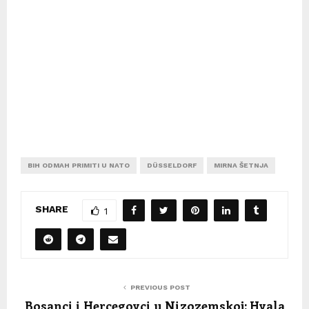
BIH ODMAH PRIMITI U NATO
DÜSSELDORF
MIRNA ŠETNJA
SHARE
1
PREVIOUS POST
Bosanci i Hercegovci u Nizozemskoj: Hvala