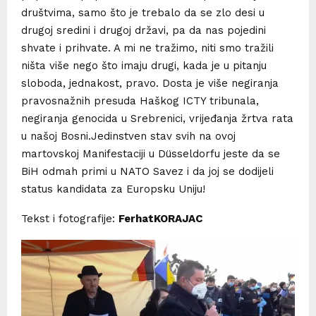
društvima, samo što je trebalo da se zlo desi u
drugoj sredini i drugoj državi, pa da nas pojedini
shvate i prihvate. A mi ne tražimo, niti smo tražili
ništa više nego što imaju drugi, kada je u pitanju
sloboda, jednakost, pravo. Dosta je više negiranja
pravosnažnih presuda Haškog ICTY tribunala,
negiranja genocida u Srebrenici, vrijeđanja žrtva rata
u našoj Bosni.Jedinstven stav svih na ovoj
martovskoj Manifestaciji u Düsseldorfu jeste da se
BiH odmah primi u NATO Savez i da joj se dodijeli
status kandidata za Europsku Uniju!
Tekst i fotografije:
FerhatKORAJAC