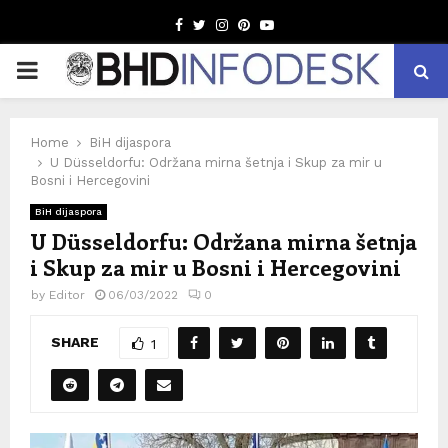
Facebook
Twitter
Instagram
Pinterest
Youtube
PRIMARY
MENU
Home
BiH dijaspora
U Düsseldorfu: Održana mirna šetnja i Skup za mir u
Bosni i Hercegovini
BiH dijaspora
U Düsseldorfu: Održana mirna šetnja
i Skup za mir u Bosni i Hercegovini
by
Editor
06/03/2022
0
SHARE
1