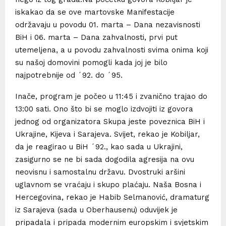
iskakao da se ove martovske Manifestacije
održavaju u povodu 01. marta – Dana nezavisnosti
BiH i 06. marta – Dana zahvalnosti, prvi put
utemeljena, a u povodu zahvalnosti svima onima koji
su našoj domovini pomogli kada joj je bilo
najpotrebnije od ´92. do ´95.
Inače, program je počeo u 11:45 i zvanično trajao do
13:00 sati. Ono što bi se moglo izdvojiti iz govora
jednog od organizatora Skupa jeste poveznica BiH i
Ukrajine, Kijeva i Sarajeva. Svijet, rekao je Kobiljar,
da je reagirao u BiH ´92., kao sada u Ukrajini,
zasigurno se ne bi sada dogodila agresija na ovu
neovisnu i samostalnu državu. Dvostruki aršini
uglavnom se vraćaju i skupo plaćaju. Naša Bosna i
Hercegovina, rekao je Habib Selmanović, dramaturg
iz Sarajeva (sada u Oberhausenu) oduvijek je
pripadala i pripada modernim europskim i svjetskim