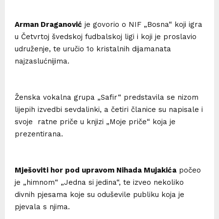
Arman Draganović
je govorio o NIF „Bosna“ koji igra
u Četvrtoj švedskoj fudbalskoj ligi i koji je proslavio
udruženje, te uručio 1o kristalnih dijamanata
najzaslućnijima.
Ženska vokalna grupa „Safir“ predstavila se nizom
lijepih izvedbi sevdalinki, a četiri članice su napisale i
svoje ratne priče u knjizi „Moje priče“ koja je
prezentirana.
Mješoviti hor pod upravom Nihada Mujakića
počeo
je „himnom“ „Jedna si jedina“, te izveo nekoliko
divnih pjesama koje su oduševile publiku koja je
pjevala s njima.