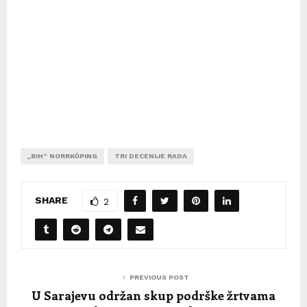
„BIH“ NORRKÖPING
TRI DECENIJE RADA
SHARE
2
PREVIOUS POST
U Sarajevu održan skup podrške žrtvama