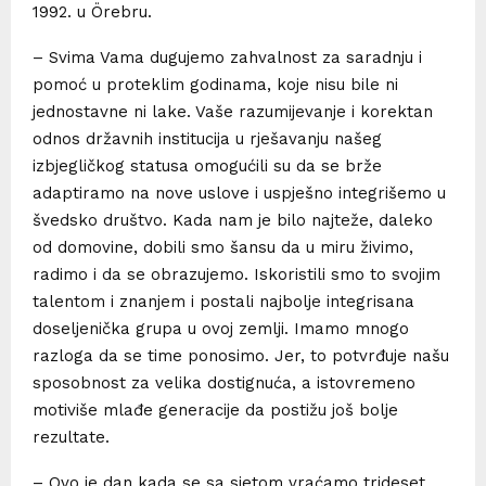
1992. u Örebru.
– Svima Vama dugujemo zahvalnost za saradnju i
pomoć u proteklim godinama, koje nisu bile ni
jednostavne ni lake. Vaše razumijevanje i korektan
odnos državnih institucija u rješavanju našeg
izbjegličkog statusa omogućili su da se brže
adaptiramo na nove uslove i uspješno integrišemo u
švedsko društvo. Kada nam je bilo najteže, daleko
od domovine, dobili smo šansu da u miru živimo,
radimo i da se obrazujemo. Iskoristili smo to svojim
talentom i znanjem i postali najbolje integrisana
doseljenička grupa u ovoj zemlji. Imamo mnogo
razloga da se time ponosimo. Jer, to potvrđuje našu
sposobnost za velika dostignuća, a istovremeno
motiviše mlađe generacije da postižu još bolje
rezultate.
– Ovo je dan kada se sa sjetom vraćamo trideset