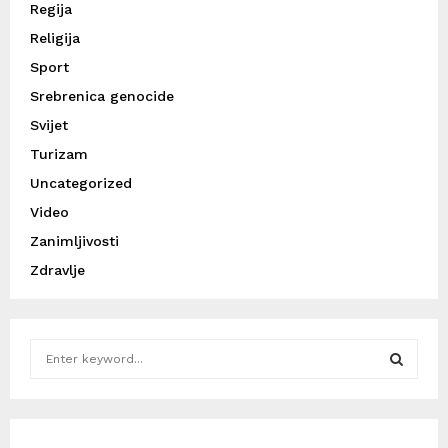
Regija
Religija
Sport
Srebrenica genocide
Svijet
Turizam
Uncategorized
Video
Zanimljivosti
Zdravlje
S
e
a
S
r
c
E