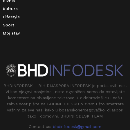
Biznis
Kultura
Lifestyle
Sport
Moj stav
BHDINFODESK – BIH DIJASPORA INFODESK je portal svih nas.
Vi kao njegovi posjetioci, niste ograničeni samo da ostavljate
komentare na objavljene tekstove. Uz dobrodošlicu i našu
zahvalnost pišite na BHDINFODESKU o svemu što smatrate
važnim za sve nas, kako u bosanskohercegovačkoj dijaspori
tako i domovini. BHDINFODESK TEAM
Contact us:
bhdinfodesk@gmail.com