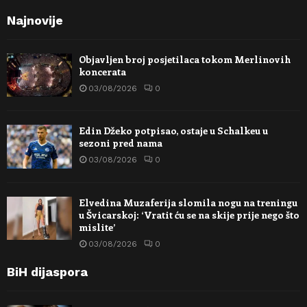
Najnovije
Objavljen broj posjetilaca tokom Merlinovih
koncerata
03/08/2026
0
Edin Džeko potpisao, ostaje u Schalkeu u
sezoni pred nama
03/08/2026
0
Elvedina Muzaferija slomila nogu na treningu
u Švicarskoj: ‘Vratit ću se na skije prije nego što
mislite’
03/08/2026
0
BiH dijaspora