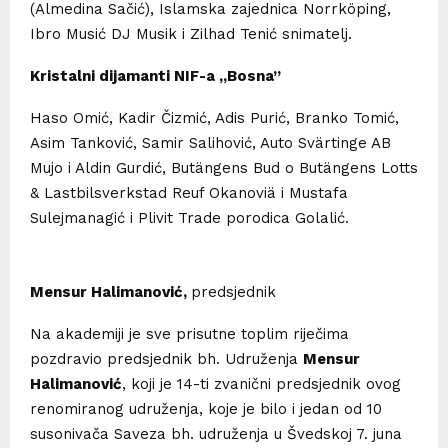
(Almedina Sačić), Islamska zajednica Norrköping,
Ibro Musić DJ Musik i Zilhad Tenić snimatelj.
Kristalni dijamanti NIF-a
„
Bosna
”
Haso Omić, Kadir Čizmić, Adis Purić, Branko Tomić,
Asim Tanković, Samir Salihović, Auto Svärtinge AB
Mujo i Aldin Gurdić, Butängens Bud o Butängens Lotts
& Lastbilsverkstad Reuf Okanoviä i Mustafa
Sulejmanagić i Plivit Trade porodica Golalić.
Mensur Halimanović,
predsjednik
Na akademiji je sve prisutne toplim riječima
pozdravio predsjednik bh. Udruženja
Mensur
Halimanović
, koji je 14-ti zvanični predsjednik ovog
renomiranog udruženja, koje je bilo i jedan od 10
susonivača Saveza bh. udruženja u Švedskoj 7. juna