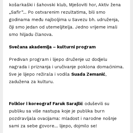
košarkaški i šahovski klub, Mješoviti hor, Aktiv žena
„Safir“… Po ostvarenim rezultatima, bili smo
godinama među najboljima u Savezu bh. udruženja,
čiji smo jedan od utemeljitelja. Jedno vrijeme imali
smo hiljadu članova.
Svečana akademija – kulturni program
Predivan program i lijepo druženje uz dodjelu
nagrada i priznanja i uručivanje poklona domaćinima.
Sve je lijepo režirala i vodila
Suada Zemanić
,
zadužena za kulturu.
Folklor i koreograf Faruk Sarajlić
oduševili su
publiku sa više nastupa koje je publika burn
pozdravljala ovacijama: mladost i narodne nošnje
sami za sebe govore… lijepo, dojmilo se!