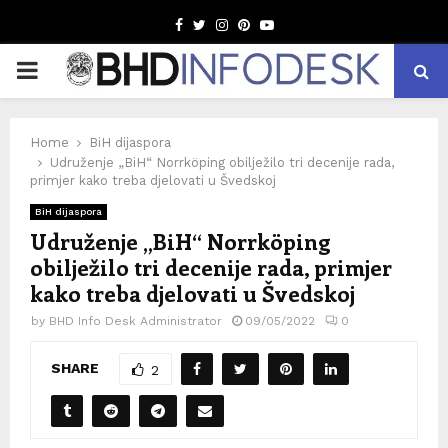
Facebook
Twitter
Instagram
Pinterest
Youtube
PRIMARY
MENU
Home
BiH dijaspora
Udruženje „BiH“ Norrköping obilježilo tri decenije rada,
primjer kako treba djelovati u Švedskoj
BiH dijaspora
Udruženje „BiH“ Norrköping
obilježilo tri decenije rada, primjer
kako treba djelovati u Švedskoj
by
BHD Info Desk Administrator
09/05/2022
0
SHARE
2