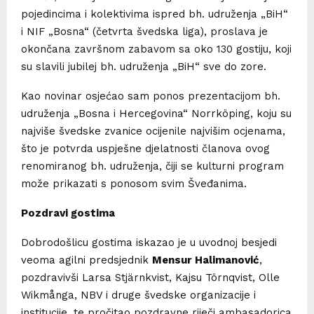
pojedincima i kolektivima ispred bh. udruženja „BiH“
i NIF „Bosna“ (četvrta švedska liga), proslava je
okončana završnom zabavom sa oko 130 gostiju, koji
su slavili jubilej bh. udruženja „BiH“ sve do zore.
Kao novinar osjećao sam ponos prezentacijom bh.
udruženja „Bosna i Hercegovina“ Norrköping, koju su
najviše švedske zvanice ocijenile najvišim ocjenama,
što je potvrda uspješne djelatnosti članova ovog
renomiranog bh. udruženja, čiji se kulturni program
može prikazati s ponosom svim Šveđanima.
Pozdravi gostima
Dobrodošlicu gostima iskazao je u uvodnoj besjedi
veoma agilni predsjednik
Mensur Halimanović
,
pozdravivši Larsa Stjärnkvist, Kajsu Törnqvist, Olle
Wikmånga, NBV i druge švedske organizacije i
institucije, te pročitao pozdravne riječi ambasadorica