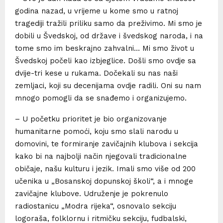
godina nazad, u vrijeme u kome smo u ratnoj
tragediji tražili priliku samo da preživimo. Mi smo je
dobili u Švedskoj, od države i švedskog naroda, i na
tome smo im beskrajno zahvalni… Mi smo život u
Švedskoj počeli kao izbjeglice. Došli smo ovdje sa
dvije-tri kese u rukama. Dočekali su nas naši
zemljaci, koji su decenijama ovdje radili. Oni su nam
mnogo pomogli da se snađemo i organizujemo.
– U početku prioritet je bio organizovanje
humanitarne pomoći, koju smo slali narodu u
domovini, te formiranje zavičajnih klubova i sekcija
kako bi na najbolji način njegovali tradicionalne
običaje, našu kulturu i jezik. Imali smo više od 200
učenika u „Bosanskoj dopunskoj školi“, a i mnoge
zavičajne klubove. Udruženje je pokrenulo
radiostanicu „Modra rijeka“, osnovalo sekciju
logoraša, folklornu i ritmičku sekciju, fudbalski,