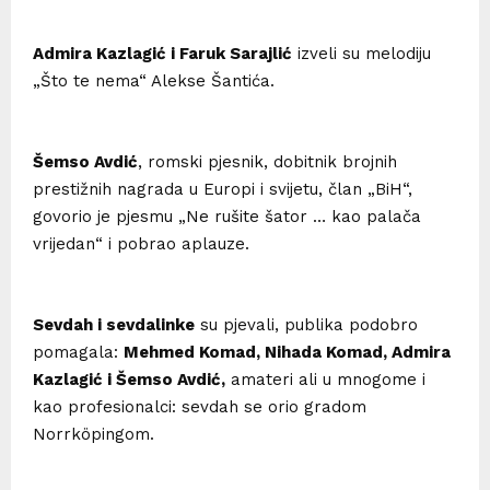
Admira Kazlagić i Faruk Sarajlić
izveli su melodiju
„Što te nema“ Alekse Šantića.
Šemso Avdić
, romski pjesnik, dobitnik brojnih
prestižnih nagrada u Europi i svijetu, član „BiH“,
govorio je pjesmu „Ne rušite šator … kao palača
vrijedan“ i pobrao aplauze.
Sevdah i sevdalinke
su pjevali, publika podobro
pomagala:
Mehmed Komad, Nihada Komad, Admira
Kazlagić i Šemso Avdić,
amateri ali u mnogome i
kao profesionalci: sevdah se orio gradom
Norrköpingom.