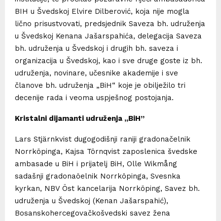
BIH u Švedskoj Elvire Dilberović, koja nije mogla
lično prisustvovati, predsjednik Saveza bh. udruženja
u Švedskoj Kenana Jašarspahića, delegacija Saveza
bh. udruženja u Švedskoj i drugih bh. saveza i
organizacija u Švedskoj, kao i sve druge goste iz bh.
udruženja, novinare, učesnike akademije i sve
članove bh. udruženja „BiH“ koje je obilježilo tri
decenije rada i veoma uspješnog postojanja.
Kristalni dijamanti udruženja
„
BiH
”
Lars Stjärnkvist dugogodišnji raniji gradonačelnik
Norrköpinga, Kajsa Törnqvist zaposlenica švedske
ambasade u BiH i prijatelj BiH, Olle Wikmång
sadašnji gradonaöelnik Norrköpinga, Svesnka
kyrkan, NBV Öst kancelarija Norrköping, Savez bh.
udruženja u Švedskoj (Kenan Jašarspahić),
Bosanskohercegovačkošvedski savez žena