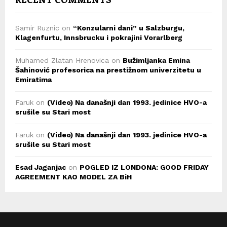
Samir Ruznic
on
“Konzularni dani” u Salzburgu,
Klagenfurtu, Innsbrucku i pokrajini Vorarlberg
Muhamed Zlatan Hrenovica
on
Bužimljanka Emina
Šahinović profesorica na prestižnom univerzitetu u
Emiratima
Faruk
on
(Video) Na današnji dan 1993. jedinice HVO-a
srušile su Stari most
Faruk
on
(Video) Na današnji dan 1993. jedinice HVO-a
srušile su Stari most
Esad Jaganjac
on
POGLED IZ LONDONA: GOOD FRIDAY
AGREEMENT KAO MODEL ZA BiH