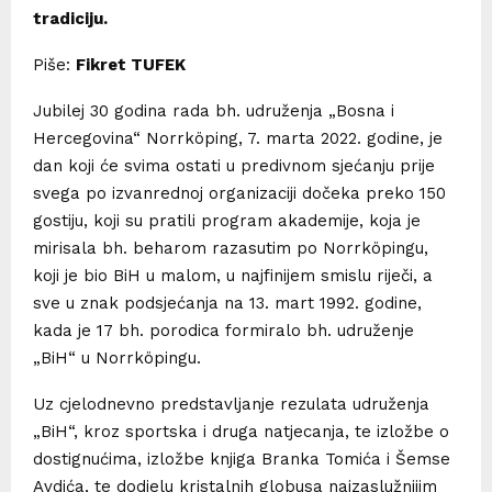
tradiciju.
Piše:
Fikret TUFEK
Jubilej 30 godina rada bh. udruženja „Bosna i
Hercegovina“ Norrköping, 7. marta 2022. godine, je
dan koji će svima ostati u predivnom sjećanju prije
svega po izvanrednoj organizaciji dočeka preko 150
gostiju, koji su pratili program akademije, koja je
mirisala bh. beharom razasutim po Norrköpingu,
koji je bio BiH u malom, u najfinijem smislu riječi, a
sve u znak podsjećanja na 13. mart 1992. godine,
kada je 17 bh. porodica formiralo bh. udruženje
„BiH“ u Norrköpingu.
Uz cjelodnevno predstavljanje rezulata udruženja
„BiH“, kroz sportska i druga natjecanja, te izložbe o
dostignućima, izložbe knjiga Branka Tomića i Šemse
Avdića, te dodjelu kristalnih globusa najzaslužnijim