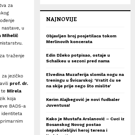
tva za
skog
NAJNOVIJE
vođenje
 nastave, u
 Mihelič
Objavljen broj posjetilaca tokom
Merlinovih koncerata
nistarstvu.
Edin Džeko potpisao, ostaje u
za traženje
Schalkeu u sezoni pred nama
Elvedina Muzaferija slomila nogu na
 za jezičko
treningu u Švicarskoj: ‘Vratit ću se
avili
prof. dr.
na skije prije nego što mislite’
 te
Mirela
zik koja
Kerim Alajbegović je novi fudbaler
Juventusa!
ljeve BADS-a
 identiteta
Kako je Mustafa Arslanović – Cuci iz
 primarnim
Bosanskog Novog postao
nepokolebljivi heroj terena i