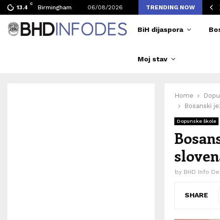
C
vljen broj posjetilaca tokom Merlinovih koncerata
Birmingham
06/08/2026
TRENDING NOW
13.4
BiH dijaspora
Bo
Moj stav
Home
Dopu
Bosanski j
Dopunske škole
Bosans
slove
by
BHD Info De
SHARE