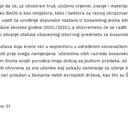
e da će, uz obostrani trud, uloženo vrijeme, znanje i materija
ko BADS-a kao inicijatora, tako i Sektora za razvoj obrazova
, uvjeti za uvođenje dopunske nastave iz bosanskog jezika biti
duće školske godine (2022./2023.), a istovremeno će se raditi
 sticanje statusa obaveznog izbornog predmeta za bosanski
stava koja kreće već u septembru u određenim slovenačkim
iti prije svega namijenjena učenicima viših razreda bosansko
am života svojih porodica imaju doticaj sa jezikom predaka, ali
biti otvorena za sve učenike koji pokažu zanimanje za učenje
 je već prisutan u školama nekih evropskih država, kao što su Š
ws:
51