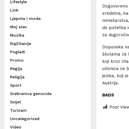
Lifestyle
Dogovoreno j
Link
sredstva, ka
Ljepota i moda
ministarstva
Moj stav
do početka i
za dugoročno
Muzika
Najčitanije
Dopunska na
Pogledi
školama će b
Promo
koji kroz rit
učionica će 
Regija
jezika, koji
Religija
Austrija.
Sport
Srebrenica genocide
BADS
Svijet
Post Vie
Turizam
Uncategorized
Video