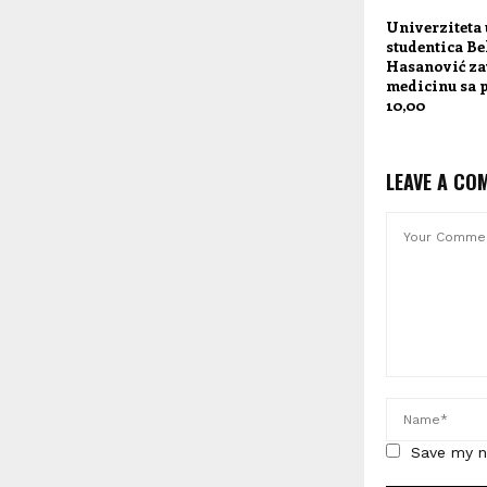
Univerziteta 
studentica Be
Hasanović za
medicinu sa 
10,00
LEAVE A CO
Save my n