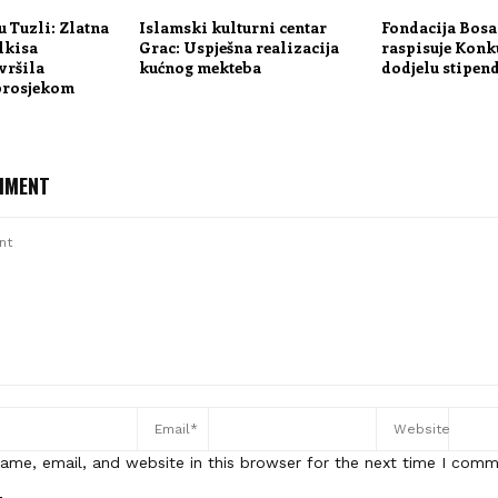
u Tuzli: Zlatna
Islamski kulturni centar
Fondacija Bos
lkisa
Grac: Uspješna realizacija
raspisuje Konk
vršila
kućnog mekteba
dodjelu stipend
prosjekom
MMENT
ame, email, and website in this browser for the next time I comm