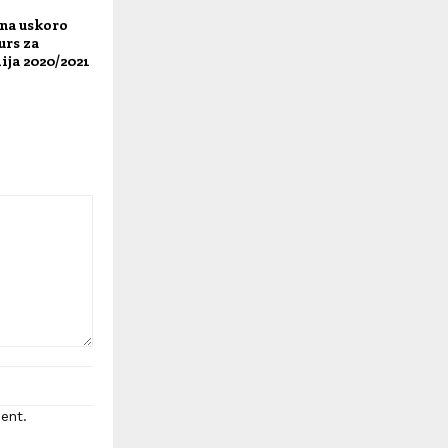
ana uskoro
urs za
ija 2020/2021
ent.