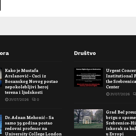
pora
Društvo
Kako je Mustafa
Urgent Conce
Arslanović – Cuci iz
Institutional 
Bosanskog Novog postao
the Srebrenic
nepokolebljivi heroj
Center
terena i ljudskosti
31/07/2026
31/07/2026
0
Grad Beč preu
Dr. Adnan Mehonić – Sa
brigu o spome
samo 39 godina postao
Srebrenice-Hi
redovni profesor na
iskorak za kul
University College London
u Evropi