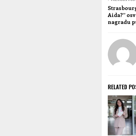
Strasbourg
Aida?” osv
nagradu p
RELATED PO