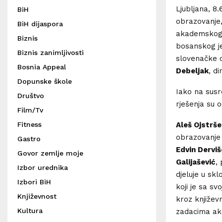
Ljubljana, 8
BiH
obrazovanje,
BiH dijaspora
akademskog d
Biznis
bosanskog j
Biznis zanimljivosti
slovenačke o
Bosnia Appeal
Debeljak
, d
Dopunske škole
Iako na susr
Društvo
rješenja su 
Film/Tv
Aleš Ojstrš
Fitness
obrazovanje 
Gastro
Edvin Derviš
Govor zemlje moje
Galijašević
,
Izbor urednika
djeluje u sk
Izbori BiH
koji je sa s
Književnost
kroz književ
Kultura
zadacima ak