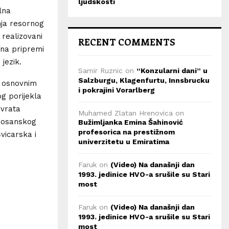
ljudskosti
lna
nja resornog
 realizovani
RECENT COMMENTS
 na pripremi
 jezik.
Samir Ruznic
on
“Konzularni dani” u
Salzburgu, Klagenfurtu, Innsbrucku
 osnovnim
i pokrajini Vorarlberg
g porijekla
 vrata
Muhamed Zlatan Hrenovica
on
 bosanskog
Bužimljanka Emina Šahinović
profesorica na prestižnom
vicarska i
univerzitetu u Emiratima
Faruk
on
(Video) Na današnji dan
1993. jedinice HVO-a srušile su Stari
most
Faruk
on
(Video) Na današnji dan
1993. jedinice HVO-a srušile su Stari
most