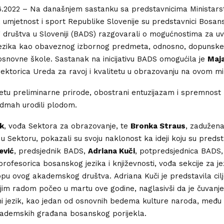
.6.2022 – Na današnjem sastanku sa predstavnicima Ministars
 umjetnost i sport Republike Slovenije su predstavnici Bosan
ruštva u Sloveniji (BADS) razgovarali o mogućnostima za u
ezika kao obaveznog izbornog predmeta, odnosno, dopunske
snovne škole. Sastanak na inicijativu BADS omogućila je
Maja
irektorica Ureda za ravoj i kvalitetu u obrazovanju na ovom mi
etu preliminarne prirode, obostrani entuzijazam i spremnost 
odmah urodili plodom.
ek
, vođa Sektora za obrazovanje, te
Bronka Straus
, zadužena
u Sektoru, pokazali su svoju naklonost ka ideji koju su predst
ević
, predsjednik BADS,
Adriana Kuči
, potpredsjednica BADS,
 profesorica bosanskog jezika i književnosti, vođa sekcije za je
lopu ovog akademskog društva. Adriana Kuči je predstavila ci
vojim radom počeo u martu ove godine, naglasivši da je čuvanje
ni jezik, kao jedan od osnovnih bedema kulture naroda, među
ademskih građana bosanskog porijekla.