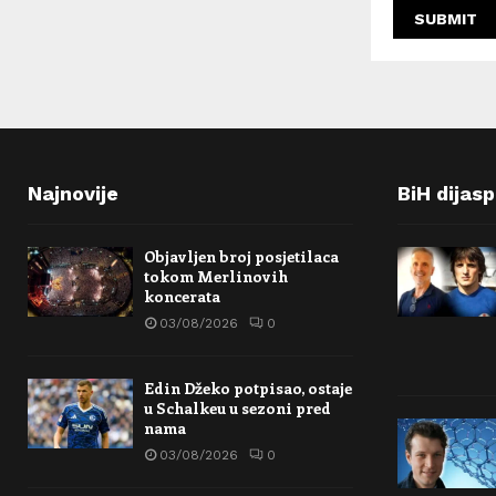
Najnovije
BiH dijas
Objavljen broj posjetilaca
tokom Merlinovih
koncerata
03/08/2026
0
Edin Džeko potpisao, ostaje
u Schalkeu u sezoni pred
nama
03/08/2026
0