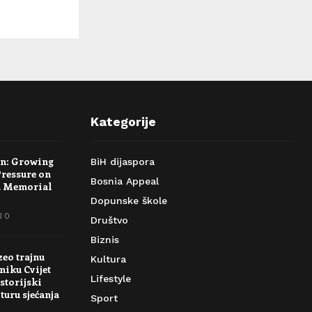
Kategorije
rn: Growing
BiH dijaspora
Pressure on
Bosnia Appeal
a Memorial
Dopunske škole
0
Društvo
Biznis
zeo trajnu
Kultura
niku Cvijet
Lifestyle
storijski
turu sjećanja
Sport