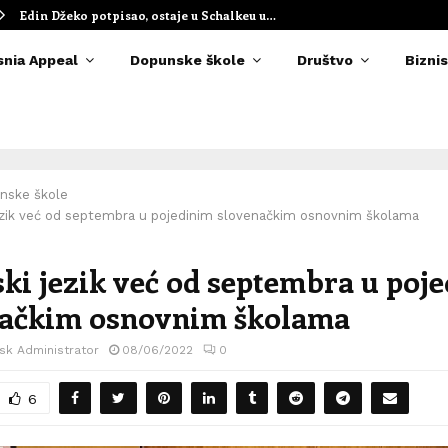
Edin Džeko potpisao, ostaje u Schalkeu u…
snia Appeal
Dopunske škole
Društvo
Biznis
nske škole
ezik već od septembra u pojedinim slovenačkim osnovnim školama
ki jezik već od septembra u poj
načkim osnovnim školama
sk Administrator
08/06/2022
0
6