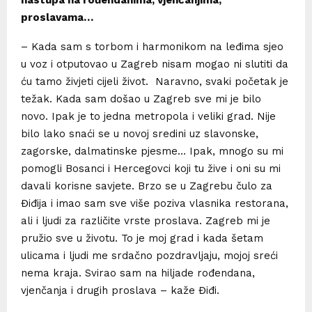
nastupa na rođendanima, vjenčanjima,
proslavama…
– Kada sam s torbom i harmonikom na leđima sjeo
u voz i otputovao u Zagreb nisam mogao ni slutiti da
ću tamo živjeti cijeli život. Naravno, svaki početak je
težak. Kada sam došao u Zagreb sve mi je bilo
novo. Ipak je to jedna metropola i veliki grad. Nije
bilo lako snaći se u novoj sredini uz slavonske,
zagorske, dalmatinske pjesme… Ipak, mnogo su mi
pomogli Bosanci i Hercegovci koji tu žive i oni su mi
davali korisne savjete. Brzo se u Zagrebu čulo za
Điđija i imao sam sve više poziva vlasnika restorana,
ali i ljudi za različite vrste proslava. Zagreb mi je
pružio sve u životu. To je moj grad i kada šetam
ulicama i ljudi me srdačno pozdravljaju, mojoj sreći
nema kraja. Svirao sam na hiljade rođendana,
vjenčanja i drugih proslava – kaže Điđi.