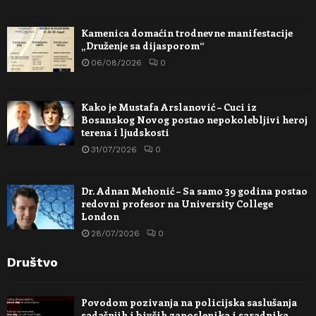
Kamenica domaćin trodnevne manifestacije
„Druženje sa dijasporom“
06/08/2026
0
Kako je Mustafa Arslanović – Cuci iz
Bosanskog Novog postao nepokolebljivi heroj
terena i ljudskosti
31/07/2026
0
Dr. Adnan Mehonić – Sa samo 39 godina postao
redovni profesor na University College
London
28/07/2026
0
Društvo
Povodom pozivanja na policijska saslušanja
sadašnjih i bivših zaposlenika i saradnika