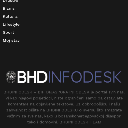
Društvo
Biznis
Kultura
Lifestyle
Sport
Moj stav
BHDINFODESK – BIH DIJASPORA INFODESK je portal svih nas.
Vi kao njegovi posjetioci, niste ograničeni samo da ostavljate
komentare na objavljene tekstove. Uz dobrodošlicu i našu
zahvalnost pišite na BHDINFODESKU o svemu što smatrate
važnim za sve nas, kako u bosanskohercegovačkoj dijaspori
tako i domovini. BHDINFODESK TEAM