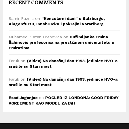
RECENT COMMENTS
Samir Ruznic
on
“Konzularni dani” u Salzburgu,
Klagenfurtu, Innsbrucku i pokrajini Vorarlberg
Muhamed Zlatan Hrenovica
on
Bužimljanka Emina
Šahinović profesorica na prestižnom univerzitetu u
Emiratima
Faruk
on
(Video) Na današnji dan 1993. jedinice HVO-a
srušile su Stari most
Faruk
on
(Video) Na današnji dan 1993. jedinice HVO-a
srušile su Stari most
Esad Jaganjac
on
POGLED IZ LONDONA: GOOD FRIDAY
AGREEMENT KAO MODEL ZA BiH