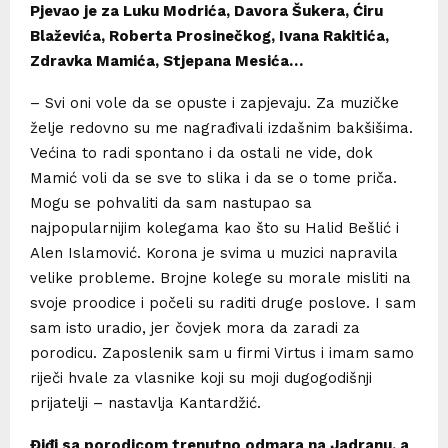
Pjevao je za Luku Modrića, Davora Šukera, Ćiru
Blaževića, Roberta Prosinečkog, Ivana Rakitića,
Zdravka Mamića, Stjepana Mesića…
– Svi oni vole da se opuste i zapjevaju. Za muzičke
želje redovno su me nagrađivali izdašnim bakšišima.
Većina to radi spontano i da ostali ne vide, dok
Mamić voli da se sve to slika i da se o tome priča.
Mogu se pohvaliti da sam nastupao sa
najpopularnijim kolegama kao što su Halid Bešlić i
Alen Islamović. Korona je svima u muzici napravila
velike probleme. Brojne kolege su morale misliti na
svoje proodice i počeli su raditi druge poslove. I sam
sam isto uradio, jer čovjek mora da zaradi za
porodicu. Zaposlenik sam u firmi Virtus i imam samo
riječi hvale za vlasnike koji su moji dugogodišnji
prijatelji – nastavlja Kantardžić.
Điđi sa porodicom trenutno odmara na Jadranu, a