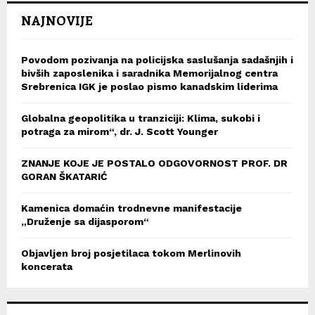
NAJNOVIJE
Povodom pozivanja na policijska saslušanja sadašnjih i
bivših zaposlenika i saradnika Memorijalnog centra
Srebrenica IGK je poslao pismo kanadskim liderima
Globalna geopolitika u tranziciji: Klima, sukobi i
potraga za mirom“, dr. J. Scott Younger
ZNANJE KOJE JE POSTALO ODGOVORNOST PROF. DR
GORAN ŠKATARIĆ
Kamenica domaćin trodnevne manifestacije
„Druženje sa dijasporom“
Objavljen broj posjetilaca tokom Merlinovih
koncerata