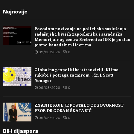
Najnovije
Povodom pozivanja na policijska saslušanja
sadašnjih i bivših zaposlenika i saradnika
Memorijalnog centra Srebrenica IGK je poslao
pismo kanadskim liderima
09/08/2026
0
Globalna geopolitika u tranziciji: Klima,
sukobi i potraga za mirom“, dr. J. Scott
Younger
09/08/2026
0
ZNANJE KOJE JE POSTALO ODGOVORNOST
PROF. DR GORAN ŠKATARIĆ
09/08/2026
0
BiH dijaspora