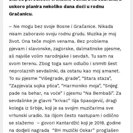
uskoro planira nekoliko dana doći u rodnu
Gračanicu.
– Ne mogu bez svoje Bosne i Gračanice. Nikada
nisam zaboravio svoju rodnu grudu. Muzika je moj
život. Ona teče mojim venama. Bez problema
pjevam i slavonske, zagorske, dalmatinske pjesme,
ali najviše volim narodnjake i sevdah. Tu sam na
svom terenu. Zbog toga sam odlučio i snimiti šest
neprolaznih sevdalinki, da ostanu kao moj amanet.
To su pjesme “Višegrade, grade”, “Stara staza”,
“Zapjevala sojka ptica”, “Harmoniko moja”, “Snijeg
pade na behar, na voće” i pjesmu “Na Bembaši”. Za
sevdalinke je glavni “krivac” Ilija Spasojević, dragi
kolega iz Srbije, koji je sa svojim muzičarima sve
vrhunski uradio. Sa Ilijom često nastupam i odlično
se slažemo – govori Kantardžić koji je 2018. godine
na dodjeli nagrada “BH muzički Oskar” proglašen