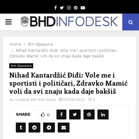
Facebook
Twitter
Instagram
Pinterest
Youtube
PRIMARY
MENU
Home
BiH dijaspora
Nihad Kantardžić Điđi: Vole me i sportisti i političari,
Zdravko Mamić voli da svi znaju kada daje bakšiš
BiH dijaspora
Nihad Kantardžić Điđi: Vole me i
sportisti i političari, Zdravko Mamić
voli da svi znaju kada daje bakšiš
by
Urednik BiH Info Desk
02/09/2022
0
SHARE
0