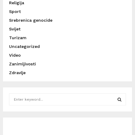
Religija
Sport
Srebrenica genocide
Svijet
Turizam
Uncategorized
Video
Zanimljivosti
Zdravlje
S
e
a
S
r
c
E
h
f