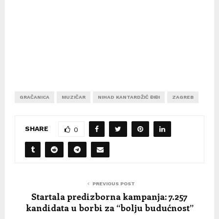
GRAČANICA
MUZIČAR
NIHAD KANTARDŽIĆ ĐIĐI
ZAGREB
SHARE
0
PREVIOUS POST
Startala predizborna kampanja: 7.257
kandidata u borbi za “bolju budućnost”