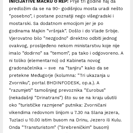
INICIJATIVE MAČKU O REP:
Prije tri godine haj da
predložim da se na 90- godišnjicu mosta uradi nešto
”posebno”, i postane poznatiji nego višegradski i
mostarski. Sa dodatnom emocijom jer je po
godinama Majkin ”vršnjak”. Došlo i do Vlade Srbije.
Vjerovatno bilo ”nezgodno” direktno odbiti jednog
ovakvog, proslijeđeno nekom ministarstvu koje nije
imalo ”dodirno” sa ”temom”, pa tako i odgovoreno. A
ni toliko (elementarno) od Kabineta novog
gradonačelnika – sve na ”tanjiru” kako da se
pretekne Međugorje (kolumna: ”Tri ukazanja u
Zvorniku”, portal BHDINFODESK, op.a.). A
”razumjeti” tamošnjeg prevoznika ”Eurobus”
(nekadašnji ”Drinatrans”) što su se na kraju ušutili
oko ”turističke razmjene” putnika: Zvorničani
vikendima redovnom linijom u 7.30 na Slana jezera,
Tuzlaci u 10.00 istim busom na Drinu, Jezero ili Kulu.
Onda ”Transturistom” (”Srebreničkim” busom)