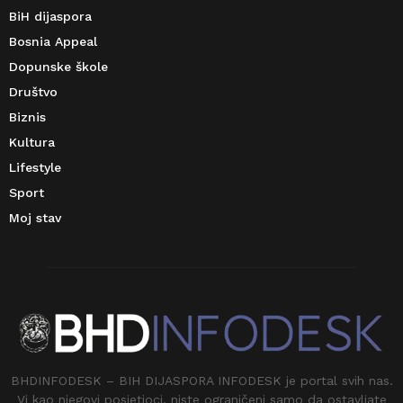
BiH dijaspora
Bosnia Appeal
Dopunske škole
Društvo
Biznis
Kultura
Lifestyle
Sport
Moj stav
BHDINFODESK – BIH DIJASPORA INFODESK je portal svih nas.
Vi kao njegovi posjetioci, niste ograničeni samo da ostavljate