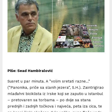
Piše: Sead HambiralovIć
Susret u par minuta. A ”volim sretati razne…”
(”Panonika, priče sa slanih jezera”, S.H.). Zaintrigirao
mlađahni biciklista iz Irske koji se zaputio u Istanbul
– pretovaren sa torbama – po dvije sa stana
prednjih i zadnjih točkova i najveća, peta iza cica, te