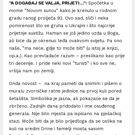
”A DOGAĐAJ SE VALJA, PRIJETI…”:
Spočetka u
mome ”Novom suncu” kako je krenulo u rodnom
gradu ranog prolječa 92. Ovo sad, sliči i neka
pomirenost što se gruha u Ukrajini i što najcrnje
prijetnje sustižu. Haman se još jedino uzda u Boga,
ali biće da je okrenuo leđa ovakvom svijetu. Pa ono
naše, ”ma neće, gdje to može biti” (u istoj je knjizi,
op.a.). Kao prevladaće razum – preslikano kao prije
tri decenije. I pride neki novi ”turisti” i ko sve ne,
vršlja nam po zemlji.
Onda novost – na kraj pameti da snimim i pišem o
muralu zvorničke ratne jedinice na prvoj kuli pored
šetališta. Simbolika je jasna, ali pokazaće se da je
zbrženo. Zadnjih dana pridodato i ime osuđenog
generala. Nije bilo mjesta pa ispisano na pješačkoj
stazi. Može biti da je bilo prijedloga da se oslika na
kuli na sredini Drine i temelji mosta sasvim