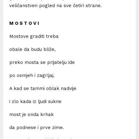
veličanstven pogled na sve četiri strane.
M O S T O V I
Mostove graditi treba
obale da budu bliže,
preko mosta se prijatelju ide
po osmjeh i zagrljaj.
A kad se tammi oblak nadvije
i zlo kada iz ljudi sukne
most je onda krhak
da podnese i prve zime.