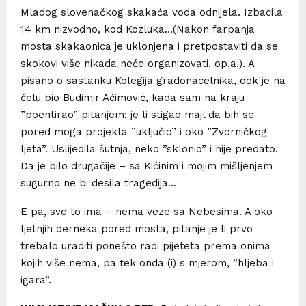
Mladog slovenačkog skakaća voda odnijela. Izbacila
14 km nizvodno, kod Kozluka…(Nakon farbanja
mosta skakaonica je uklonjena i pretpostaviti da se
skokovi više nikada neće organizovati, op.a.). A
pisano o sastanku Kolegija gradonacelnika, dok je na
čelu bio Budimir Aćimović, kada sam na kraju
”poentirao” pitanjem: je li stigao majl da bih se
pored moga projekta ”uključio” i oko ”Zvorničkog
ljeta”. Uslijedila šutnja, neko ”sklonio” i nije predato.
Da je bilo drugačije – sa Kićinim i mojim mišljenjem
sugurno ne bi desila tragedija…
E pa, sve to ima – nema veze sa Nebesima. A oko
ljetnjih derneka pored mosta, pitanje je li prvo
trebalo uraditi ponešto radi pijeteta prema onima
kojih više nema, pa tek onda (i) s mjerom, ”hljeba i
igara”.