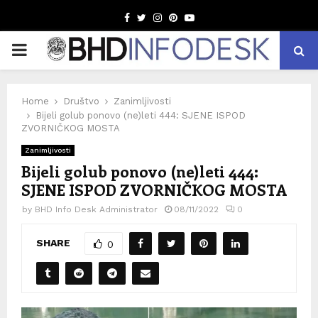
Facebook
Twitter
Instagram
Pinterest
Youtube
PRIMARY
MENU
Home
Društvo
Zanimljivosti
Bijeli golub ponovo (ne)leti 444: SJENE ISPOD
ZVORNIČKOG MOSTA
Zanimljivosti
Bijeli golub ponovo (ne)leti 444:
SJENE ISPOD ZVORNIČKOG MOSTA
by
BHD Info Desk Administrator
08/11/2022
0
SHARE
0