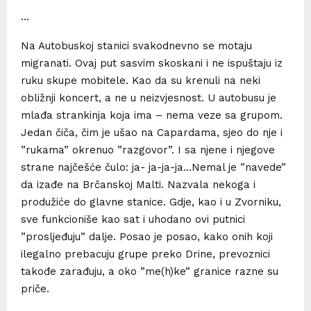
…
Na Autobuskoj stanici svakodnevno se motaju
migranati. Ovaj put sasvim skoskani i ne ispuštaju iz
ruku skupe mobitele. Kao da su krenuli na neki
obližnji koncert, a ne u neizvjesnost. U autobusu je
mlađa strankinja koja ima – nema veze sa grupom.
Jedan čiča, čim je ušao na Capardama, sjeo do nje i
”rukama” okrenuo ”razgovor”. I sa njene i njegove
strane najčešće čulo: ja- ja-ja-ja…Nemal je ”navede”
da izađe na Brčanskoj Malti. Nazvala nekoga i
produžiće do glavne stanice. Gdje, kao i u Zvorniku,
sve funkcioniše kao sat i uhodano ovi putnici
”prosljeđuju” dalje. Posao je posao, kako onih koji
ilegalno prebacuju grupe preko Drine, prevoznici
takođe zarađuju, a oko ”me(h)ke” granice razne su
priče.