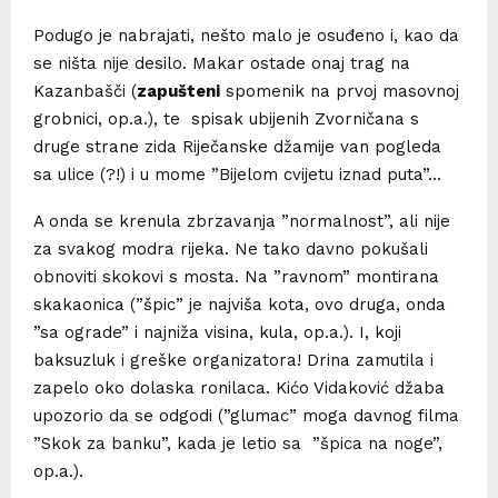
Podugo je nabrajati, nešto malo je osuđeno i, kao da
se ništa nije desilo. Makar ostade onaj trag na
Kazanbašči (
zapušteni
spomenik na prvoj masovnoj
grobnici, op.a.), te spisak ubijenih Zvorničana s
druge strane zida Riječanske džamije van pogleda
sa ulice (?!) i u mome ”Bijelom cvijetu iznad puta”…
A onda se krenula zbrzavanja ”normalnost”, ali nije
za svakog modra rijeka. Ne tako davno pokušali
obnoviti skokovi s mosta. Na ”ravnom” montirana
skakaonica (”špic” je najviša kota, ovo druga, onda
”sa ograde” i najniža visina, kula, op.a.). I, koji
baksuzluk i greške organizatora! Drina zamutila i
zapelo oko dolaska ronilaca. Kićo Vidaković džaba
upozorio da se odgodi (”glumac” moga davnog filma
”Skok za banku”, kada je letio sa ”špica na noge”,
op.a.).