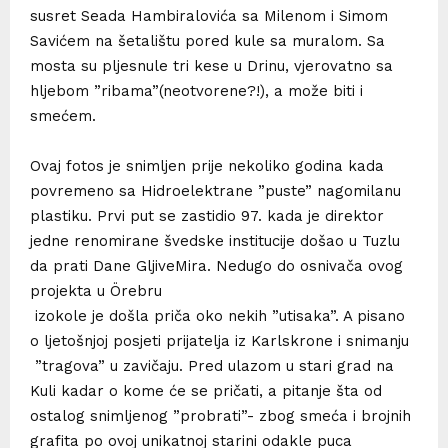
susret Seada Hambiralovića sa Milenom i Simom
Savićem na šetalištu pored kule sa muralom. Sa
mosta su pljesnule tri kese u Drinu, vjerovatno sa
hljebom ”ribama”(neotvorene?!), a može biti i
smećem.
Ovaj fotos je snimljen prije nekoliko godina kada
povremeno sa Hidroelektrane ”puste” nagomilanu
plastiku. Prvi put se zastidio 97. kada je direktor
jedne renomirane švedske institucije došao u Tuzlu
da prati Dane GljiveMira. Nedugo do osnivača ovog
projekta u Örebru
izokole je došla priča oko nekih ”utisaka”. A pisano
o ljetošnjoj posjeti prijatelja iz Karlskrone i snimanju
”tragova” u zavičaju. Pred ulazom u stari grad na
Kuli kadar o kome će se pričati, a pitanje šta od
ostalog snimljenog ”probrati”- zbog smeća i brojnih
grafita po ovoj unikatnoj starini odakle puca