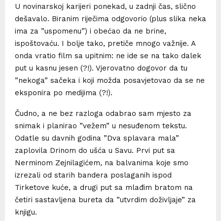
U novinarskoj karijeri ponekad, u zadnji čas, slično
dešavalo. Biranim riječima odgovorio (plus slika neka
ima za ”uspomenu”) i obećao da ne brine,
ispoštovaću. I bolje tako, pretiče mnogo važnije. A
onda vratio film sa upitnim: ne ide se na tako dalek
put u kasnu jesen (?!). Vjerovatno dogovor da tu
”nekoga” sačeka i koji možda posavjetovao da se ne
eksponira po medijima (?!).
Čudno, a ne bez razloga odabrao sam mjesto za
snimak i planirao ”vežem” u nesuđenom tekstu.
Odatle su davnih godina ”Dva splavara mala”
zaplovila Drinom do ušća u Savu. Prvi put sa
Nerminom Zejnilagićem, na balvanima koje smo
izrezali od starih bandera poslaganih ispod
Tirketove kuće, a drugi put sa mlađim bratom na
četiri sastavljena bureta da ”utvrdim doživljaje” za
knjigu.