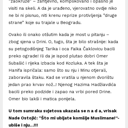
”zaokruže” – zahtjevno, komplikovano i opasno je
visiti na skeli. A da je urađeno, vjerovatno ovdje niko
ne bi ni pisnuo, niti krenu reprize protivljenja ”druge
strane” koje su trajale u Beogradu.
Ovako ili onako otšutim kada je most u pitanju –
zbog sjena u Drini. O, tugo, šta je bilo strašnije: kada
su petogodišnjeg Tarika i oca Faika Čaklovicu bacili
preko ograde! Ili da je ispod plutao dobri Omer
Subašić i rijeka izbacia kod Kozluka. A tek šta je
Hanifa ispričala: samo što su nju i Minu otjerali,
zaboravila štaku. Kad se vratila u njenom dvorištu
jedan prao krvav nož..! Njenog Hazima Hadžiavdića
bacili preko podzide i zapao na vrbi pored Drine.
Omer bio lakši i matica ponijela.
U tom sumraku svjetova ukazala se n a d a, vrisak
Nade Ostojić: “Što mi ubijate komšije Muslimane!”-
ubiše i nju…!!!