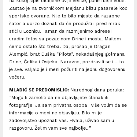
na kosoj šipki okačene dvije velike, pune flaše vode.
Zastao je na zvorničkom Mejdanu blizu pasarele kod
sportske dvorane. Nije to bilo mjesto da razapne
šator a ubrzo doznati da će produžiti i pred mrak
stići u Loznicu. Taman da razmijenimo adrese i
uradim fotos sa pozadinom Drine i mosta. Mailom
ćemo ostalo što treba. Da, prošao je Dragan
Alempić, brat Duška ”Pilota”, nekadašnjeg golmana
Drine, Čelika i Osijeka. Naravno, pozdravili se i – to
je sve. Valjalo je i meni požuriti na jednu dogovorenu
večeru.
MLADIĆ SE PREDOMISLIO:
Narednog dana poruka:
”Mogu li zamoliti da ne objavljujete članak ili
fotografije. Ja sam privatna osoba i više volim da se
informacije o meni ne objavljuju. Bilo mi je
zadovoljstvo upoznati vas. Hvala, uživao sam u
razgovoru. Želim vam sve najbolje…”