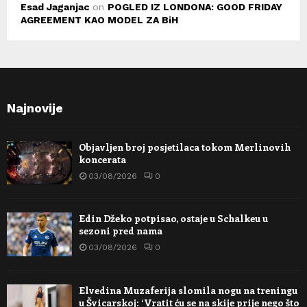
Esad Jaganjac
on
POGLED IZ LONDONA: GOOD FRIDAY
AGREEMENT KAO MODEL ZA BiH
Najnovije
Objavljen broj posjetilaca tokom Merlinovih
koncerata
03/08/2026
0
Edin Džeko potpisao, ostaje u Schalkeu u
sezoni pred nama
03/08/2026
0
Elvedina Muzaferija slomila nogu na treningu
u Švicarskoj: ‘Vratit ću se na skije prije nego što