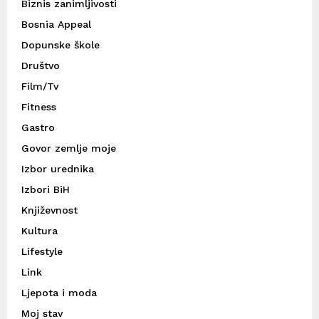
Biznis zanimljivosti
Bosnia Appeal
Dopunske škole
Društvo
Film/Tv
Fitness
Gastro
Govor zemlje moje
Izbor urednika
Izbori BiH
Književnost
Kultura
Lifestyle
Link
Ljepota i moda
Moj stav