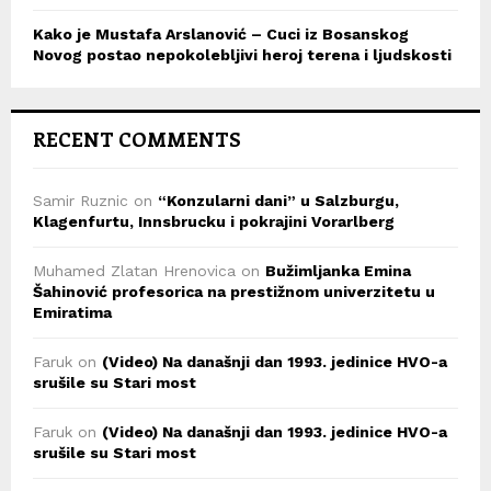
Kako je Mustafa Arslanović – Cuci iz Bosanskog
Novog postao nepokolebljivi heroj terena i ljudskosti
RECENT COMMENTS
Samir Ruznic
on
“Konzularni dani” u Salzburgu,
Klagenfurtu, Innsbrucku i pokrajini Vorarlberg
Muhamed Zlatan Hrenovica
on
Bužimljanka Emina
Šahinović profesorica na prestižnom univerzitetu u
Emiratima
Faruk
on
(Video) Na današnji dan 1993. jedinice HVO-a
srušile su Stari most
Faruk
on
(Video) Na današnji dan 1993. jedinice HVO-a
srušile su Stari most