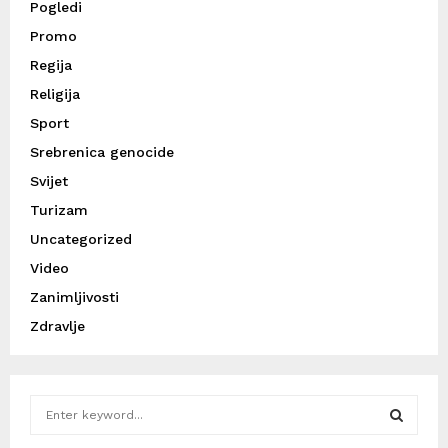
Pogledi
Promo
Regija
Religija
Sport
Srebrenica genocide
Svijet
Turizam
Uncategorized
Video
Zanimljivosti
Zdravlje
S
e
a