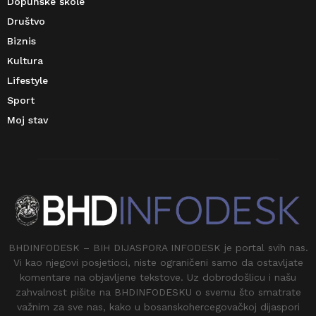
Dopunske škole
Društvo
Biznis
Kultura
Lifestyle
Sport
Moj stav
BHDINFODESK – BIH DIJASPORA INFODESK je portal svih nas.
Vi kao njegovi posjetioci, niste ograničeni samo da ostavljate
komentare na objavljene tekstove. Uz dobrodošlicu i našu
zahvalnost pišite na BHDINFODESKU o svemu što smatrate
važnim za sve nas, kako u bosanskohercegovačkoj dijaspori