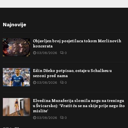
Najnovije
Objavljen broj posjetilaca tokom Merlinovih
koncerata
03/08/2026
0
Edin Džeko potpisao, ostaje u Schalkeu u
sezoni pred nama
03/08/2026
0
Elvedina Muzaferija slomila nogu na treningu
u Švicarskoj: ‘Vratit ću se na skije prije nego što
mislite’
03/08/2026
0