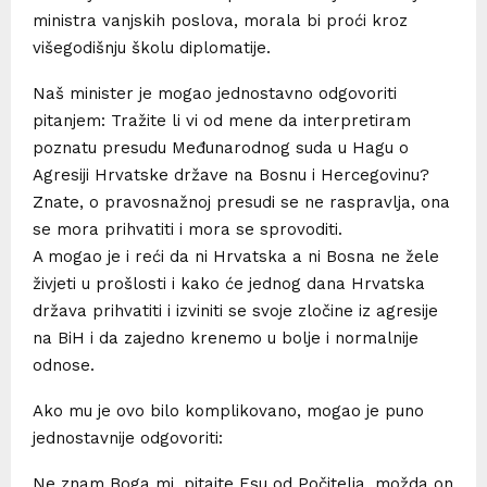
ministra vanjskih poslova, morala bi proći kroz
višegodišnju školu diplomatije.
Naš minister je mogao jednostavno odgovoriti
pitanjem: Tražite li vi od mene da interpretiram
poznatu presudu Međunarodnog suda u Hagu o
Agresiji Hrvatske države na Bosnu i Hercegovinu?
Znate, o pravosnažnoj presudi se ne raspravlja, ona
se mora prihvatiti i mora se sprovoditi.
A mogao je i reći da ni Hrvatska a ni Bosna ne žele
živjeti u prošlosti i kako će jednog dana Hrvatska
država prihvatiti i izviniti se svoje zločine iz agresije
na BiH i da zajedno krenemo u bolje i normalnije
odnose.
Ako mu je ovo bilo komplikovano, mogao je puno
jednostavnije odgovoriti:
Ne znam Boga mi, pitajte Esu od Počitelja, možda on