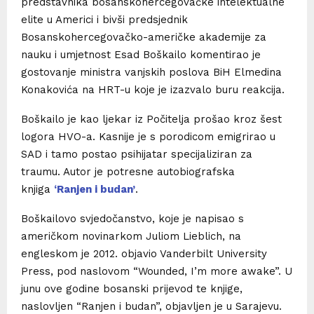
predstavnika bosanskohercegovačke intelektualne
elite u Americi i bivši predsjednik
Bosanskohercegovačko-američke akademije za
nauku i umjetnost Esad Boškailo komentirao je
gostovanje ministra vanjskih poslova BiH Elmedina
Konakovića na HRT-u koje je izazvalo buru reakcija.
Boškailo je kao ljekar iz Počitelja prošao kroz šest
logora HVO-a. Kasnije je s porodicom emigrirao u
SAD i tamo postao psihijatar specijaliziran za
traumu. Autor je potresne autobiografska
knjiga
‘Ranjen i budan’
.
Boškailovo svjedočanstvo, koje je napisao s
američkom novinarkom Juliom Lieblich, na
engleskom je 2012. objavio Vanderbilt University
Press, pod naslovom “Wounded, I’m more awake”. U
junu ove godine bosanski prijevod te knjige,
naslovljen “Ranjen i budan”, objavljen je u Sarajevu.