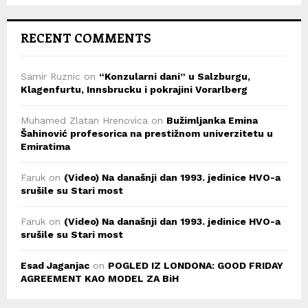
RECENT COMMENTS
Samir Ruznic
on
“Konzularni dani” u Salzburgu,
Klagenfurtu, Innsbrucku i pokrajini Vorarlberg
Muhamed Zlatan Hrenovica
on
Bužimljanka Emina
Šahinović profesorica na prestižnom univerzitetu u
Emiratima
Faruk
on
(Video) Na današnji dan 1993. jedinice HVO-a
srušile su Stari most
Faruk
on
(Video) Na današnji dan 1993. jedinice HVO-a
srušile su Stari most
Esad Jaganjac
on
POGLED IZ LONDONA: GOOD FRIDAY
AGREEMENT KAO MODEL ZA BiH