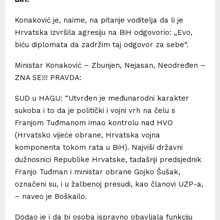
Konaković je, naime, na pitanje voditelja da li je
Hrvatska izvršila agresiju na BiH odgovorio: „Evo,
biću diplomata da zadržim taj odgovor za sebe“.
Ministar Konaković – Zbunjen, Nejasan, Neodređen –
ZNA SE!!! PRAVDA:
SUD u HAGU: “Utvrđen je međunarodni karakter
sukoba i to da je politički i vojni vrh na čelu s
Franjom Tuđmanom imao kontrolu nad HVO
(Hrvatsko vijeće obrane, Hrvatska vojna
komponenta tokom rata u BiH). Najviši državni
dužnosnici Republike Hrvatske, tadašnji predsjednik
Franjo Tuđman i ministar obrane Gojko Šušak,
označeni su, i u žalbenoj presudi, kao članovi UZP-a,
– naveo je Boškailo.
Dodao je i da bi osoba ispravno obavljala funkciju