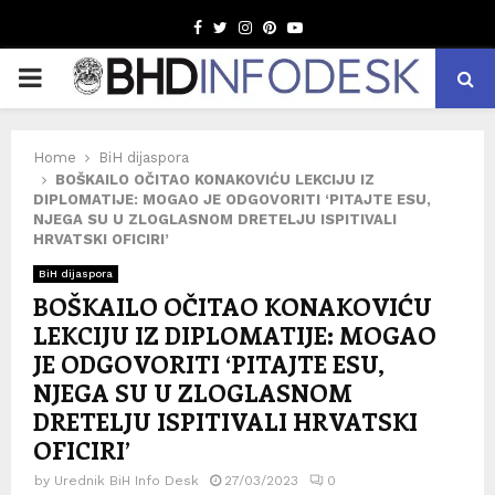
Facebook
Twitter
Instagram
Pinterest
Youtube
PRIMARY
MENU
Home
BiH dijaspora
BOŠKAILO OČITAO KONAKOVIĆU LEKCIJU IZ
DIPLOMATIJE: MOGAO JE ODGOVORITI ‘PITAJTE ESU,
NJEGA SU U ZLOGLASNOM DRETELJU ISPITIVALI
HRVATSKI OFICIRI’
BiH dijaspora
BOŠKAILO OČITAO KONAKOVIĆU
LEKCIJU IZ DIPLOMATIJE: MOGAO
JE ODGOVORITI ‘PITAJTE ESU,
NJEGA SU U ZLOGLASNOM
DRETELJU ISPITIVALI HRVATSKI
OFICIRI’
by
Urednik BiH Info Desk
27/03/2023
0