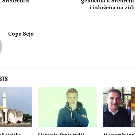
 Srebrenici
genocida u Srebreni
i izložena na zid
Copo Sejo
STS
u Bošnjaka
Slovenija: Denis Avdić
Moja priča iz 