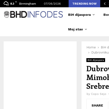
C
vljen broj posjetilaca tokom Merlinovih koncerata
Birmingham
07/08/2026
TRENDING NOW
8.3
BiH dijaspora
Bo
Moj stav
Home
BiH d
Dubrovniku:
BiH dijaspora
Dubrov
Mimoho
Srebre
by
Copo Sejo
SHARE