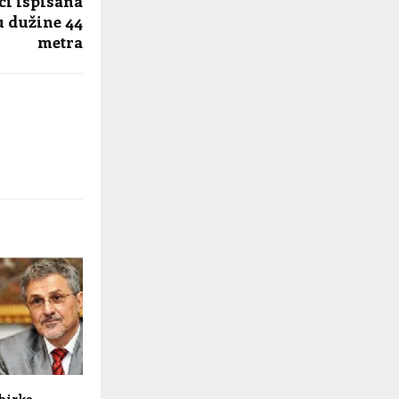
ci ispisana
u dužine 44
metra
zbirke