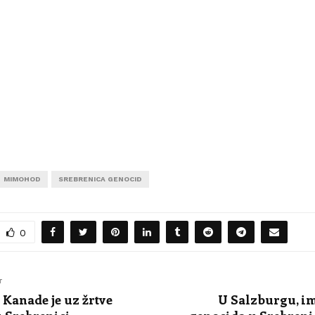
MIMOHOD
SREBRENICA GENOCID
0
T
 Kanade je uz žrtve
U Salzburgu, i