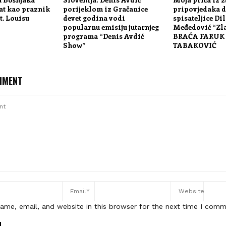
at kao praznik
porijeklom iz Gračanice
pripovjedaka d
t. Louisu
devet godina vodi
spisateljice Dil
popularnu emisiju jutarnjeg
Međedović “Zla
programa “Denis Avdić
BRAĆA FARUK
Show”
TABAKOVIĆ
MMENT
ame, email, and website in this browser for the next time I comm