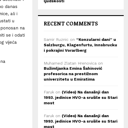
ljudskosti
amo danas
ce, ali i
stati u
RECENT COMMENTS
e ponosan na
ti se i odati
Samir Ruznic
on
“Konzularni dani” u
g vijeća
Salzburgu, Klagenfurtu, Innsbrucku
i pokrajini Vorarlberg
 na
Muhamed Zlatan Hrenovica
on
Bužimljanka Emina Šahinović
profesorica na prestižnom
univerzitetu u Emiratima
Faruk
on
(Video) Na današnji dan
1993. jedinice HVO-a srušile su Stari
most
Faruk
on
(Video) Na današnji dan
1993. jedinice HVO-a srušile su Stari
most