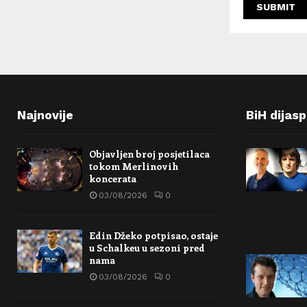
Najnovije
BiH dijas
Objavljen broj posjetilaca
tokom Merlinovih
koncerata
03/08/2026
0
Edin Džeko potpisao, ostaje
u Schalkeu u sezoni pred
nama
03/08/2026
0