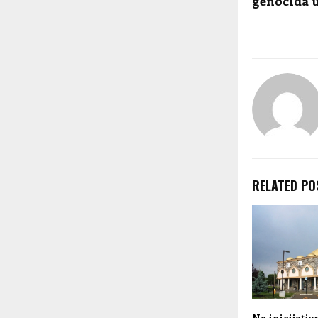
genocida u
RELATED PO
Na inicijativ