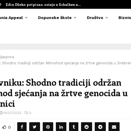
Edin Džeko potpisao, ostaje u Schalkeu u…
snia Appeal
Dopunske škole
Društvo
Biznis
ijaspora
 Shodno tradiciji održan Mimohod sjećanja na žrtve genocida u Srebren
niku: Shodno tradiciji održan
d sjećanja na žrtve genocida u
nici
11/07/2023
0
0