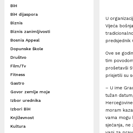
BiH
BiH dijaspora
U organizaci
Biznis
Vijeća bošnj
Biznis zanimljivosti
tradicionaln
Bosnia Appeal
predsjednik 
Dopunske škole
Ove se godin
Društvo
tim povodom,
Film/Tv
prošetavši S
Fitness
prisjetili su
Gastro
– U ime Grad
Govor zemlje moje
tužan datum,
Izbor urednika
Hercegovine. 
Izbori BiH
moram kazat
vama mogu ko
Književnost
sjećanja, ne 
Kultura
vapi za prav