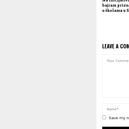
bajram prizn
u školama u S
LEAVE A CO
Save my n