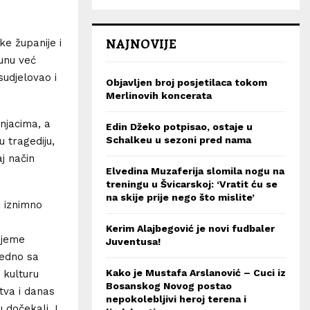
NAJNOVIJE
e županije i
unu već
sudjelovao i
Objavljen broj posjetilaca tokom
Merlinovih koncerata
njacima, a
Edin Džeko potpisao, ostaje u
Schalkeu u sezoni pred nama
 tragediju,
j način
Elvedina Muzaferija slomila nogu na
treningu u Švicarskoj: ‘Vratit ću se
na skije prije nego što mislite’
a iznimno
i
Kerim Alajbegović je novi fudbaler
rijeme
Juventusa!
jedno sa
Kako je Mustafa Arslanović – Cuci iz
 kulturu
Bosanskog Novog postao
rtva i danas
nepokolebljivi heroj terena i
 dočekali. I