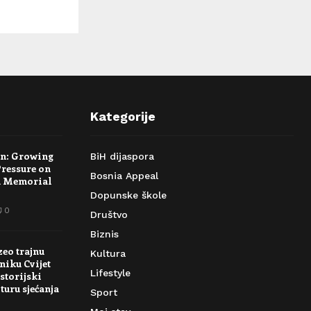
Kategorije
rn: Growing
BiH dijaspora
Pressure on
Bosnia Appeal
a Memorial
Dopunske škole
0
Društvo
Biznis
zeo trajnu
Kultura
niku Cvijet
Lifestyle
storijski
turu sjećanja
Sport