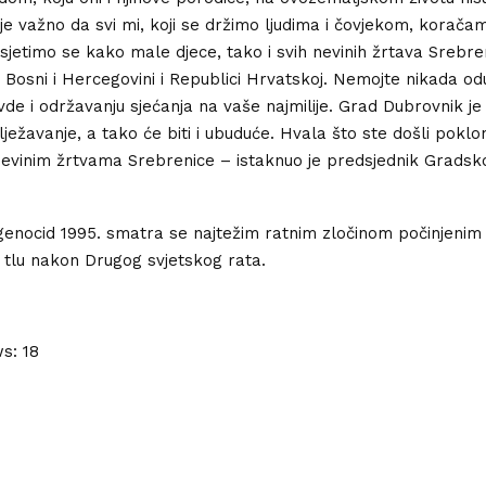
je važno da svi mi, koji se držimo ljudima i čovjekom, korač
sjetimo se kako male djece, tako i svih nevinih žrtava Srebreni
u Bosni i Hercegovini i Republici Hrvatskoj. Nemojte nikada odu
vde i održavanju sjećanja na vaše najmilije. Grad Dubrovnik j
ježavanje, a tako će biti i ubuduće. Hvala što ste došli pokloni
evinim žrtvama Srebrenice – istaknuo je predsjednik Gradsko
genocid 1995. smatra se najtežim ratnim zločinom počinjenim
tlu nakon Drugog svjetskog rata.
ws:
18