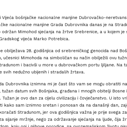
ji Vijeća bošnjačke nacionalne manjine Dubrovačko-neretvansk
ačke nacionalne manjine Grada Dubrovnika danas je na Strad
o održan Mimohod sjećanja na žrtve Srebrenice, a u kojem je 
Gradskog vijeća Marko Potrebica.
e obilježava 28. godišnjica od srebreničkog genocida nad Boš
 učesnici Mimohoda na simboličan su način obilježili ovu tužnu
tradunom i bacivši u more u dubrovačkom portu ljiljane. Na ta
 se svih nedužno ubijenih i stradalih žrtava.
a Dubrovnika iznimna mi je čast što vam se mogu obratiti n
 tužan datum svih Bošnjaka, građana i mnogih obitelji Bosne 
Tužan je ovo dan za cijelu civilizaciju i čovječanstvo. U isto v
i kako sam iznimno sretan i ponosan da na današnji dan, za
račati Stradunom, jer ova godišnjica važna je prije svega za
za sijanje mržnje, nego za održavanje sjećanja na ljude, čija ž
dom, koju oni i njihove porodice, na ovozemaljskom životu nisu