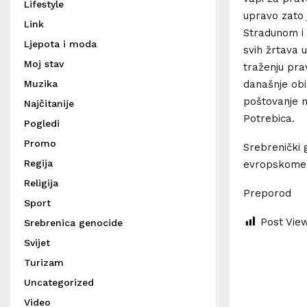
Lifestyle
upravo zato 
Link
Stradunom i 
Ljepota i moda
svih žrtava 
Moj stav
traženju pra
današnje obil
Muzika
poštovanje n
Najčitanije
Potrebica.
Pogledi
Promo
Srebrenički 
Regija
evropskome 
Religija
Preporod
Sport
Post Vie
Srebrenica genocide
Svijet
Turizam
Uncategorized
Video