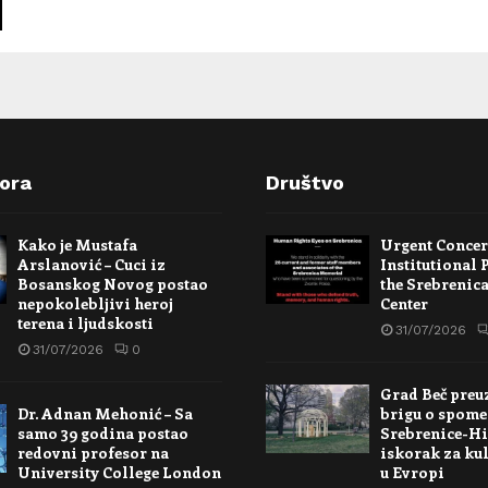
pora
Društvo
Kako je Mustafa
Urgent Conce
Arslanović – Cuci iz
Institutional 
Bosanskog Novog postao
the Srebrenic
nepokolebljivi heroj
Center
terena i ljudskosti
31/07/2026
31/07/2026
0
Grad Beč preu
Dr. Adnan Mehonić – Sa
brigu o spome
samo 39 godina postao
Srebrenice-Hi
redovni profesor na
iskorak za kul
University College London
u Evropi