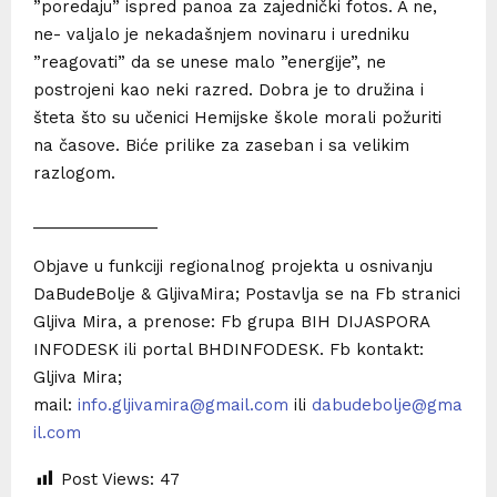
”poredaju” ispred panoa za zajednički fotos. A ne,
ne- valjalo je nekadašnjem novinaru i uredniku
”reagovati” da se unese malo ”energije”, ne
postrojeni kao neki razred. Dobra je to družina i
šteta što su učenici Hemijske škole morali požuriti
na časove. Biće prilike za zaseban i sa velikim
razlogom.
­­­­­­­­______________
Objave u funkciji regionalnog projekta u osnivanju
DaBudeBolje & GljivaMira; Postavlja se na Fb stranici
Gljiva Mira, a prenose: Fb grupa BIH DIJASPORA
INFODESK ili portal BHDINFODESK. Fb kontakt:
Gljiva Mira;
mail:
info.gljivamira@gmail.com
ili
dabudebolje@gma
il.com
Post Views:
47