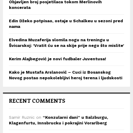
Objavljen broj posjetilaca tokom Merlinovih
koncerata
Edin Džeko potpisao, ostaje u Schalkeu u sezoni pred
nama
Elvedina Muzaferija slomila nogu na treningu u
Švicarskoj: ‘Vratit ću se na skije prije nego što mislite’
Kerim Alajbegović je novi fudbaler Juventusa!
Kako je Mustafa Arslanović – Cuci iz Bosanskog
Novog postao nepokolebljivi heroj terena i ljudskosti
RECENT COMMENTS
Samir Ruznic
on
“Konzularni dani” u Salzburgu,
Klagenfurtu, Innsbrucku i pokrajini Vorarlberg