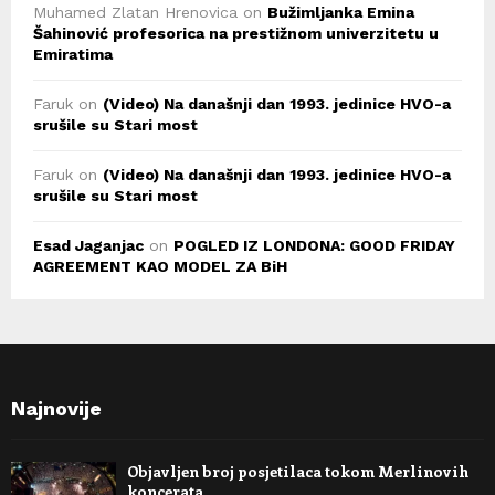
Muhamed Zlatan Hrenovica
on
Bužimljanka Emina
Šahinović profesorica na prestižnom univerzitetu u
Emiratima
Faruk
on
(Video) Na današnji dan 1993. jedinice HVO-a
srušile su Stari most
Faruk
on
(Video) Na današnji dan 1993. jedinice HVO-a
srušile su Stari most
Esad Jaganjac
on
POGLED IZ LONDONA: GOOD FRIDAY
AGREEMENT KAO MODEL ZA BiH
Najnovije
Objavljen broj posjetilaca tokom Merlinovih
koncerata