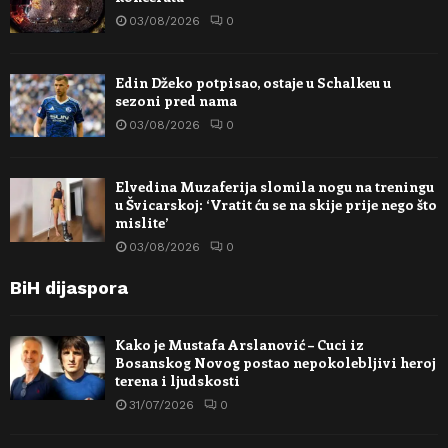
03/08/2026
0
Edin Džeko potpisao, ostaje u Schalkeu u
sezoni pred nama
03/08/2026
0
Elvedina Muzaferija slomila nogu na treningu
u Švicarskoj: ‘Vratit ću se na skije prije nego što
mislite’
03/08/2026
0
BiH dijaspora
Kako je Mustafa Arslanović – Cuci iz
Bosanskog Novog postao nepokolebljivi heroj
terena i ljudskosti
31/07/2026
0