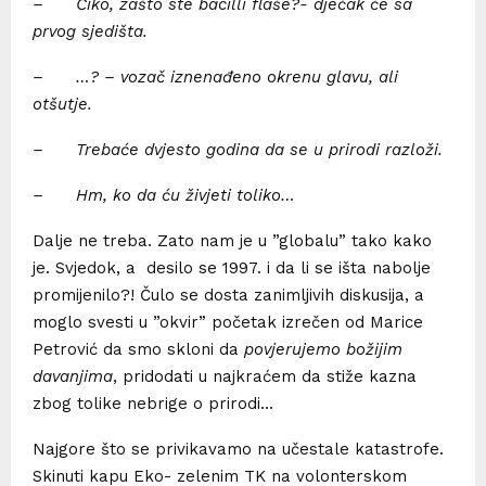
– Čiko, zašto ste bacilli flaše?- dječak će sa
prvog sjedišta.
– …? – vozač iznenađeno okrenu glavu, ali
otšutje.
– Trebaće dvjesto godina da se u prirodi razloži.
– Hm, ko da ću živjeti toliko…
Dalje ne treba. Zato nam je u ”globalu” tako kako
je. Svjedok, a desilo se 1997. i da li se išta nabolje
promijenilo?! Čulo se dosta zanimljivih diskusija, a
moglo svesti u ”okvir” početak izrečen od Marice
Petrović da smo skloni da
povjerujemo božijim
davanjima
, pridodati u najkraćem da stiže kazna
zbog tolike nebrige o prirodi…
Najgore što se privikavamo na učestale katastrofe.
Skinuti kapu Eko- zelenim TK na volonterskom