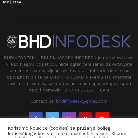
Moj stav
BHDINFODESK – BIH DIJASPORA INFODESK je portal svih nas.
Vi kao njegovi posjetioci, niste ograničeni samo da ostavljate
komentare na objavljene tekstove. Uz dobrodošlicu i našu
zahvalnost pišite na BHDINFODESKU o svemu što smatrate
važnim za sve nas, kako u bosanskohercegovačkoj dijaspori
tako i domovini. BHDINFODESK TEAM
Contact us:
bhdinfodesk@gmail.com
Koristimo kolačiće (cookies) za pružanje boljeg
korisničkog iskustva i funkcionalnosti stranice. Klikom