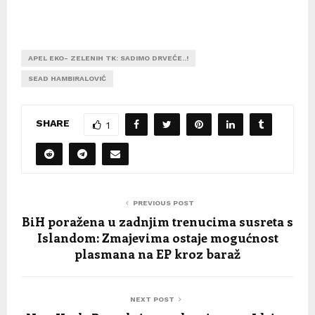
APEL EKO- ZELENIH TK: SADIMO DRVEĆE..!
SEAD HAMBIRALOVIĆ
SHARE
1
PREVIOUS POST
BiH poražena u zadnjim trenucima susreta s
Islandom: Zmajevima ostaje mogućnost
plasmana na EP kroz baraž
NEXT POST