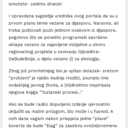
omotača- sadimo drveće!
I opravdana sugestija urednika ovog portala da su u
prvom planu teme vezane za dijasporu. Naravno, ali
treba poštovati poziv jednom ovakvom iz dijaspore,
pogotovo što se ponešto programski savršeno
uklapa vezano za najavljene inicijative u okviru
regionalnog projekta u osnivanju GljivaMira-
DaBudeBolje, u dijelu vezano (i) za ekologiju.
Zbog još prioritetnijeg bio je upitan dolazak- srećom
“problem” je riješio Kadrija Hodžić, poznato ime
ovdašnjeg javnog života, a (in)direktno inspirisala
njegova knjiga ”Tuzlanski procesi…”
Ako se bude radilo dopunjeno izdanje vjerovatno
uključiti sa malim prilogom, što može i u fusnoti. A
ovih dana vagam nakon prispjeća jedne “plave”
koverte da bude “šlag” za zasebnu ovo(ne)vremenu