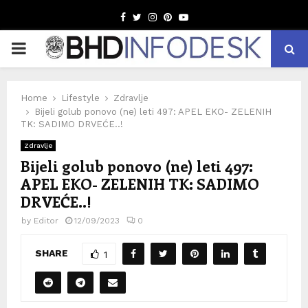
Facebook
Twitter
Instagram
Pinterest
Youtube
PRIMARY
MENU
Home
Lifestyle
Zdravlje
Bijeli golub ponovo (ne) leti 497: APEL EKO- ZELENIH
TK: SADIMO DRVEĆE..!
Zdravlje
Bijeli golub ponovo (ne) leti 497:
APEL EKO- ZELENIH TK: SADIMO
DRVEĆE..!
by
Editor
12/09/2023
0
SHARE
1