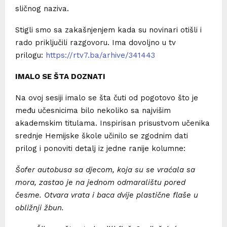
sličnog naziva.
Stigli smo sa zakašnjenjem kada su novinari otišli i
rado priključili razgovoru. Ima dovoljno u tv
prilogu:
https://rtv7.ba/arhive/341443
IMALO SE ŠTA DOZNATI
Na ovoj sesiji imalo se šta čuti od pogotovo što je
među učesnicima bilo nekoliko sa najvišim
akademskim titulama. Inspirisan prisustvom učenika
srednje Hemijske škole učinilo se zgodnim dati
prilog i ponoviti detalj iz jedne ranije kolumne:
Šofer autobusa sa djecom, koja su se vraćala sa
mora, zastao je na jednom odmaralištu pored
česme. Otvara vrata i baca dvije plastične flaše u
obližnji žbun.