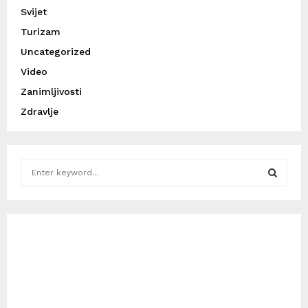
Svijet
Turizam
Uncategorized
Video
Zanimljivosti
Zdravlje
S
e
a
S
r
c
E
h
f
A
o
r
R
: