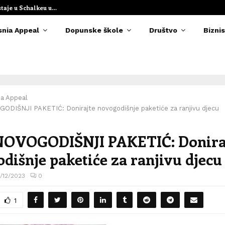
staje u Schalkeu u…
Elvedina Muzaf
snia Appeal
Dopunske škole
Društvo
Biznis
ia Appeal
ODIŠNJI PAKETIĆ: Donirajte novogodišnje paketiće za ranjivu djecu
NOVOGODIŠNJI PAKETIĆ: Donira
dišnje paketiće za ranjivu djecu
/12/2023
0
1