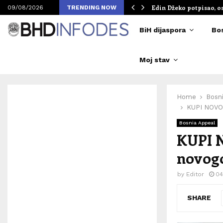
om Merlinovih koncerata
Edin Džeko potpisao, o
09/08/2026
TRENDING NOW
BiH dijaspora
Bo
Moj stav
Home
Bosn
KUPI NOVOG
Bosnia Appeal
KUPI 
novogo
by
Editor
04
SHARE