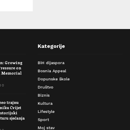
Kategorije
rn: Growing
BiH dijaspora
Pressure on
Bosnia Appeal
a Memorial
Dopunske škole
0
Društvo
Biznis
zeo trajnu
Kultura
niku Cvijet
Lifestyle
storijski
turu sjećanja
Sport
Moj stav