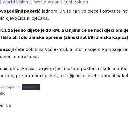
| World Vision
ili
World Vision | Kupi poklon
ovogodišnji paketić
jednom ili više ranjive djece i ostvarite n
ih djevojčica ili dječaka.
ića za jedno dijete je 20 KM, a u njimu će se naći djeci omilj
kiša ali i dio zimske opreme (zimski šal i/ili zimska
kapica)
onaciji
ćete dobiti na Vaš e-mail, a informacije o kampanji 
društvenim mrežama.
dišnjih paketića, ranjivoj djeci možete pokloniti školski pribo
iborom, prehrambeni paket, te higijensko-prehrambeni paket
ost-zajedno
Download
SK
ws:
55