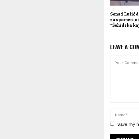
Senad Lulić 
za spomen-ob
“Šehidska ka
LEAVE A CO
Save my n