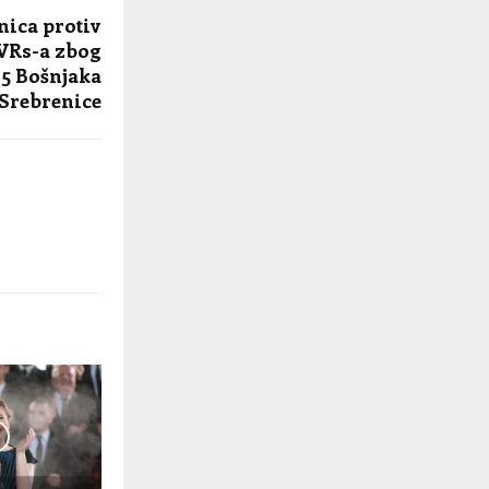
nica protiv
VRs-a zbog
65 Bošnjaka
 Srebrenice