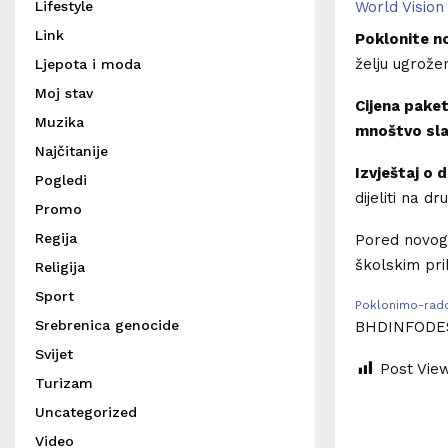
Lifestyle
World Vision 
Link
Poklonite n
želju ugrožen
Ljepota i moda
Moj stav
Cijena paket
Muzika
mnoštvo slat
Najčitanije
Izvještaj o d
Pogledi
dijeliti na 
Promo
Regija
Pored novogo
školskim pr
Religija
Sport
Poklonimo-rad
Srebrenica genocide
BHDINFODE
Svijet
Post Vie
Turizam
Uncategorized
Video