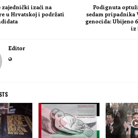
 zajednički izaći na
Podignuta optuž
re u Hrvatskoj i podržati
sedam pripadnika 
ndidata
genocida: Ubijeno 
iz
Editor
STS