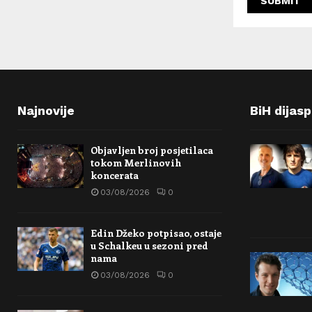
Najnovije
BiH dijas
Objavljen broj posjetilaca
tokom Merlinovih
koncerata
03/08/2026
0
Edin Džeko potpisao, ostaje
u Schalkeu u sezoni pred
nama
03/08/2026
0