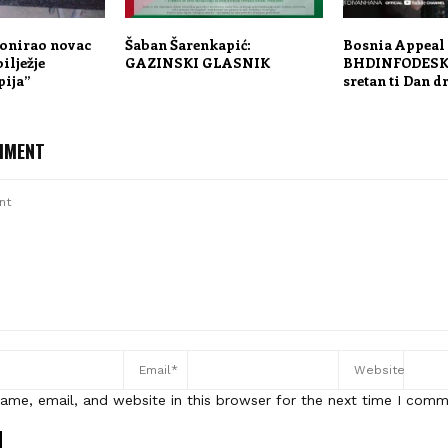
donirao novac
Šaban Šarenkapić:
Bosnia Appeal 
ilježje
GAZINSKI GLASNIK
BHDINFODESK:
pija”
sretan ti Dan d
MMENT
ame, email, and website in this browser for the next time I comm