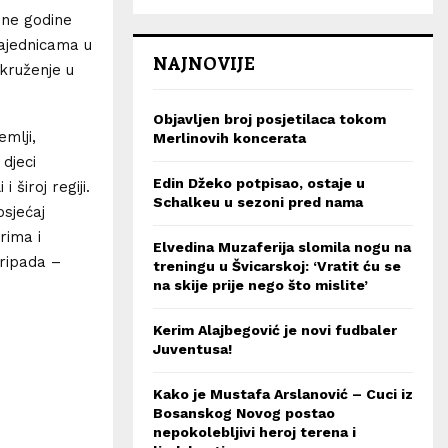
dne godine
zajednicama u
NAJNOVIJE
okruženje u
Objavljen broj posjetilaca tokom
emlji,
Merlinovih koncerata
 djeci
Edin Džeko potpisao, ostaje u
 široj regiji.
Schalkeu u sezoni pred nama
osjećaj
rima i
Elvedina Muzaferija slomila nogu na
pripada –
treningu u Švicarskoj: ‘Vratit ću se
na skije prije nego što mislite’
Kerim Alajbegović je novi fudbaler
Juventusa!
Kako je Mustafa Arslanović – Cuci iz
Bosanskog Novog postao
nepokolebljivi heroj terena i