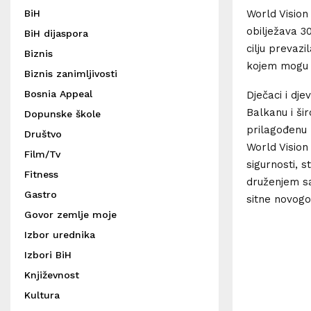
BiH
World Vision
obilježava 3
BiH dijaspora
cilju prevaz
Biznis
kojem mogu o
Biznis zanimljivosti
Bosnia Appeal
Dječaci i dje
Balkanu i šir
Dopunske škole
prilagođenu ko
Društvo
World Vision 
Film/Tv
sigurnosti, 
Fitness
druženjem sa
Gastro
sitne novogod
Govor zemlje moje
Izbor urednika
Izbori BiH
Književnost
Kultura