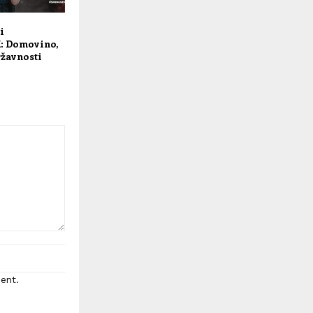
i
 Domovino,
ržavnosti
ent.