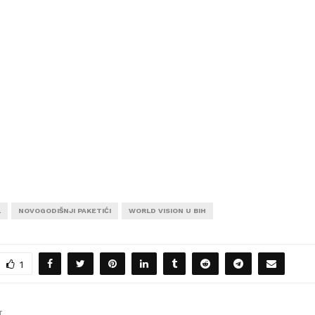
L
NOVOGODIŠNJI PAKETIĆI
WORLD VISION U BIH
1
T