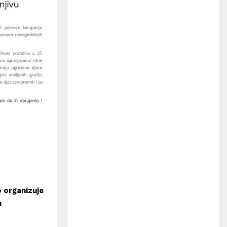
H
o organizuje
h