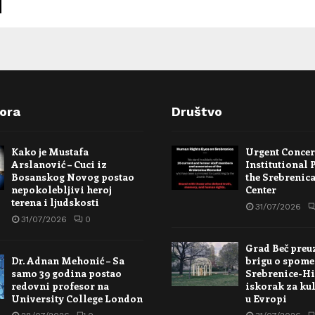
pora
Društvo
Kako je Mustafa
Urgent Conce
Arslanović – Cuci iz
Institutional 
Bosanskog Novog postao
the Srebrenic
nepokolebljivi heroj
Center
terena i ljudskosti
31/07/2026
31/07/2026
0
Grad Beč preu
Dr. Adnan Mehonić – Sa
brigu o spome
samo 39 godina postao
Srebrenice-Hi
redovni profesor na
iskorak za kul
University College London
u Evropi