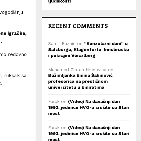
ljudskosti
ovogodišnju
RECENT COMMENTS
ene igračke,
.
Samir Ruznic
on
“Konzularni dani” u
Salzburgu, Klagenfurtu, Innsbrucku
ćemo redovno
i pokrajini Vorarlberg
Muhamed Zlatan Hrenovica
on
Bužimljanka Emina Šahinović
r, ruksak sa
profesorica na prestižnom
.
univerzitetu u Emiratima
Faruk
on
(Video) Na današnji dan
1993. jedinice HVO-a srušile su Stari
most
Faruk
on
(Video) Na današnji dan
1993. jedinice HVO-a srušile su Stari
most