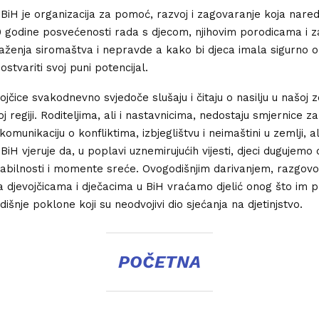
 BiH je organizacija za pomoć, razvoj i zagovaranje koja nare
0 godine posvećenosti rada s djecom, njihovim porodicama i 
ilaženja siromaštva i nepravde a kako bi djeca imala sigurno 
stvariti svoj puni potencijal.
vojčice svakodnevno svjedoče slušaju i čitaju o nasilju u našoj z
oj regiji. Roditeljima, ali i nastavnicima, nedostaju smjernice za
munikaciju o konfliktima, izbjeglištvu i neimaštini u zemlji, ali i
BiH vjeruje da, u poplavi uznemirujućih vijesti, djeci dugujemo 
stabilnosti i momente sreće. Ovogodišnjim darivanjem, razgovo
 djevojčicama i dječacima u BiH vraćamo djelić onog što im 
išnje poklone koji su neodvojivi dio sjećanja na djetinjstvo.
POČETNA