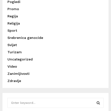
Pogledi
Promo
Regija
Religija
Sport
Srebrenica genocide
Svijet
Turizam
Uncategorized
Video
Zanimljivosti
Zdravlje
S
e
a