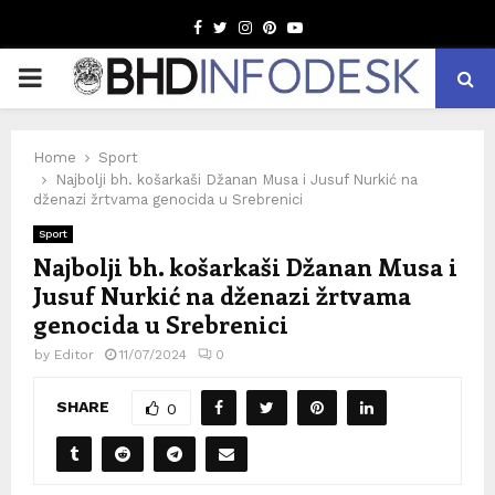
Facebook
Twitter
Instagram
Pinterest
Youtube
PRIMARY
MENU
Home
Sport
Najbolji bh. košarkaši Džanan Musa i Jusuf Nurkić na
dženazi žrtvama genocida u Srebrenici
Sport
Najbolji bh. košarkaši Džanan Musa i
Jusuf Nurkić na dženazi žrtvama
genocida u Srebrenici
by
Editor
11/07/2024
0
SHARE
0