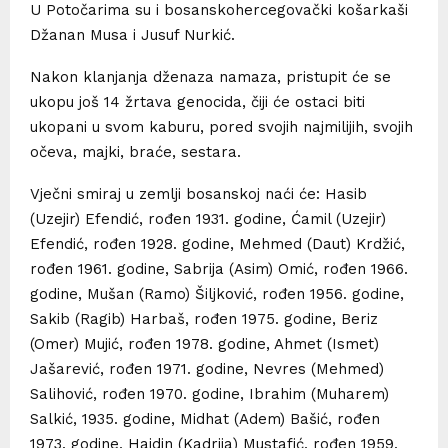
U Potočarima su i bosanskohercegovački košarkaši
Džanan Musa i Jusuf Nurkić.
Nakon klanjanja dženaza namaza, pristupit će se
ukopu još 14 žrtava genocida, čiji će ostaci biti
ukopani u svom kaburu, pored svojih najmilijih, svojih
očeva, majki, braće, sestara.
Vječni smiraj u zemlji bosanskoj naći će: Hasib
(Uzejir) Efendić, rođen 1931. godine, Ćamil (Uzejir)
Efendić, rođen 1928. godine, Mehmed (Daut) Krdžić,
rođen 1961. godine, Sabrija (Asim) Omić, rođen 1966.
godine, Mušan (Ramo) Šiljković, rođen 1956. godine,
Sakib (Ragib) Harbaš, rođen 1975. godine, Beriz
(Omer) Mujić, rođen 1978. godine, Ahmet (Ismet)
Jašarević, rođen 1971. godine, Nevres (Mehmed)
Salihović, rođen 1970. godine, Ibrahim (Muharem)
Salkić, 1935. godine, Midhat (Adem) Bašić, rođen
1973. godine, Hajdin (Kadrija) Mustafić, rođen 1959.