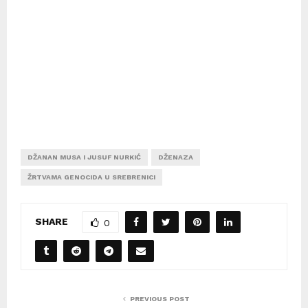
DŽANAN MUSA I JUSUF NURKIĆ
DŽENAZA
ŽRTVAMA GENOCIDA U SREBRENICI
SHARE
0
PREVIOUS POST