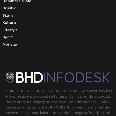
Dopunske škole
Društvo
Biznis
Kultura
Lifestyle
Sport
Moj stav
BHDINFODESK – BIH DIJASPORA INFODESK je portal svih nas.
Vi kao njegovi posjetioci, niste ograničeni samo da ostavljate
komentare na objavljene tekstove. Uz dobrodošlicu i našu
zahvalnost pišite na BHDINFODESKU o svemu što smatrate
važnim za sve nas, kako u bosanskohercegovačkoj dijaspori