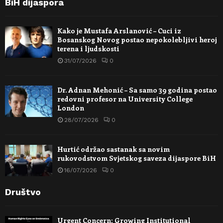
BiH dijaspora
Kako je Mustafa Arslanović – Cuci iz
Bosanskog Novog postao nepokolebljivi heroj
terena i ljudskosti
31/07/2026
0
Dr. Adnan Mehonić – Sa samo 39 godina postao
redovni profesor na University College
London
28/07/2026
0
Hurtić održao sastanak sa novim
rukovodstvom Svjetskog saveza dijaspore BiH
16/07/2026
0
Društvo
Urgent Concern: Growing Institutional