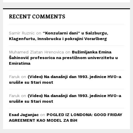
RECENT COMMENTS
Samir Ruznic
on
“Konzularni dani” u Salzburgu,
Klagenfurtu, Innsbrucku i pokrajini Vorarlberg
Muhamed Zlatan Hrenovica
on
Bužimljanka Emina
Šahinović profesorica na prestižnom univerzitetu u
Emiratima
Faruk
on
(Video) Na današnji dan 1993. jedinice HVO-a
srušile su Stari most
Faruk
on
(Video) Na današnji dan 1993. jedinice HVO-a
srušile su Stari most
Esad Jaganjac
on
POGLED IZ LONDONA: GOOD FRIDAY
AGREEMENT KAO MODEL ZA BiH