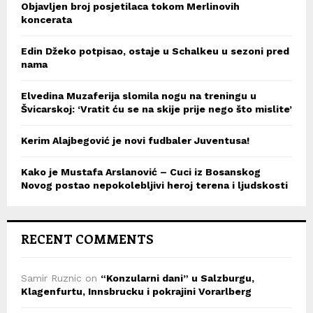
Objavljen broj posjetilaca tokom Merlinovih
koncerata
Edin Džeko potpisao, ostaje u Schalkeu u sezoni pred
nama
Elvedina Muzaferija slomila nogu na treningu u
Švicarskoj: ‘Vratit ću se na skije prije nego što mislite’
Kerim Alajbegović je novi fudbaler Juventusa!
Kako je Mustafa Arslanović – Cuci iz Bosanskog
Novog postao nepokolebljivi heroj terena i ljudskosti
RECENT COMMENTS
Samir Ruznic
on
“Konzularni dani” u Salzburgu,
Klagenfurtu, Innsbrucku i pokrajini Vorarlberg