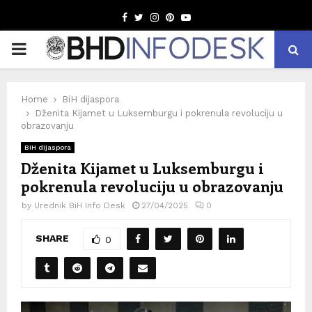
Facebook
Twitter
Instagram
Pinterest
Youtube
PRIMARY
MENU
Home
BiH dijaspora
Dženita Kijamet u Luksemburgu i pokrenula revoluciju u
obrazovanju
BiH dijaspora
Dženita Kijamet u Luksemburgu i
pokrenula revoluciju u obrazovanju
by
Urednik BiH Info Desk
27/04/2025
0
SHARE
0