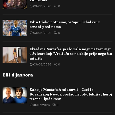
03/08/2026
0
Edin Džeko potpisao, ostaje u Schalkeu u
sezoni pred nama
03/08/2026
0
Elvedina Muzaferija slomila nogu na treningu
u Švicarskoj: ‘Vratit ću se na skije prije nego što
mislite’
03/08/2026
0
BiH dijaspora
Kako je Mustafa Arslanović – Cuci iz
Bosanskog Novog postao nepokolebljivi heroj
terena i ljudskosti
31/07/2026
0