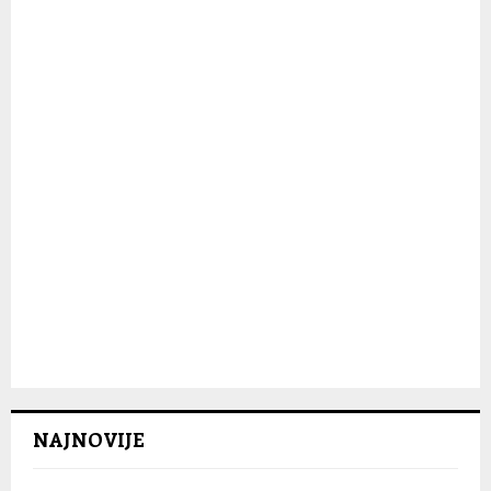
C
H
NAJNOVIJE