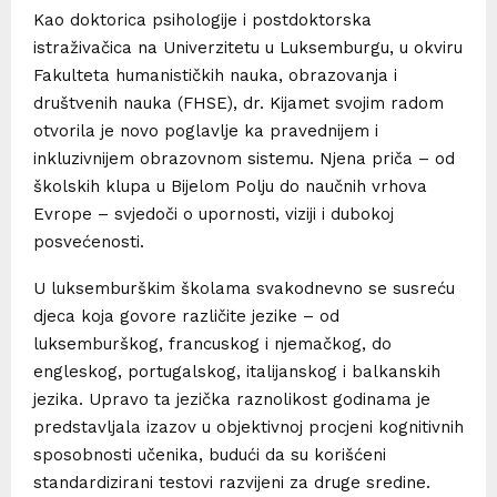
Kao doktorica psihologije i postdoktorska
istraživačica na Univerzitetu u Luksemburgu, u okviru
Fakulteta humanističkih nauka, obrazovanja i
društvenih nauka (FHSE), dr. Kijamet svojim radom
otvorila je novo poglavlje ka pravednijem i
inkluzivnijem obrazovnom sistemu. Njena priča – od
školskih klupa u Bijelom Polju do naučnih vrhova
Evrope – svjedoči o upornosti, viziji i dubokoj
posvećenosti.
U luksemburškim školama svakodnevno se susreću
djeca koja govore različite jezike – od
luksemburškog, francuskog i njemačkog, do
engleskog, portugalskog, italijanskog i balkanskih
jezika. Upravo ta jezička raznolikost godinama je
predstavljala izazov u objektivnoj procjeni kognitivnih
sposobnosti učenika, budući da su korišćeni
standardizirani testovi razvijeni za druge sredine.