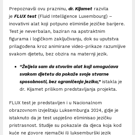
Prepoznavši ovu prazninu,
dr. Kijamet
razvila
je
FLUX test
(Fluid Intelligence Luxembourg) –
inovativni alat koji potpuno eliminiše jezičke barijere.
Test je neverbalan, baziran na apstraktnim
figurama i logičkom zaključivanju, dok su uputstva
prilagođena kroz animirane video-prikaze razumljive
svakom djetetu, bez obzira na maternji jezik.
“Željela sam da stvorim alat koji omogućava
svakom djetetu da pokaže svoje stvarne
sposobnosti, bez ograničenja jezika,”
istakla je
dr. Kijamet prilikom predstavljanja projekta.
FLUX test je predstavljen i u Nacionalnom
obrazovnom izvještaju Luksemburga 2024, gdje je
istaknuto da je test uspješno eliminisao jezičku
pristrasnost. Studije su pokazale da djeca koja kod
kuće ne govore njemački ili luksemburški jezik