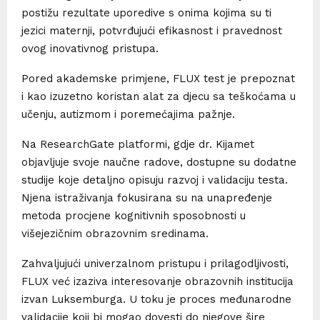
postižu rezultate uporedive s onima kojima su ti
jezici maternji, potvrđujući efikasnost i pravednost
ovog inovativnog pristupa.
Pored akademske primjene, FLUX test je prepoznat
i kao izuzetno koristan alat za djecu sa teškoćama u
učenju, autizmom i poremećajima pažnje.
Na ResearchGate platformi, gdje dr. Kijamet
objavljuje svoje naučne radove, dostupne su dodatne
studije koje detaljno opisuju razvoj i validaciju testa.
Njena istraživanja fokusirana su na unapređenje
metoda procjene kognitivnih sposobnosti u
višejezičnim obrazovnim sredinama.
Zahvaljujući univerzalnom pristupu i prilagodljivosti,
FLUX već izaziva interesovanje obrazovnih institucija
izvan Luksemburga. U toku je proces međunarodne
validacije koji bi mogao dovesti do njegove šire