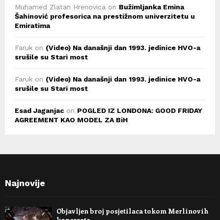
Muhamed Zlatan Hrenovica
on
Bužimljanka Emina
Šahinović profesorica na prestižnom univerzitetu u
Emiratima
Faruk
on
(Video) Na današnji dan 1993. jedinice HVO-a
srušile su Stari most
Faruk
on
(Video) Na današnji dan 1993. jedinice HVO-a
srušile su Stari most
Esad Jaganjac
on
POGLED IZ LONDONA: GOOD FRIDAY
AGREEMENT KAO MODEL ZA BiH
Najnovije
Objavljen broj posjetilaca tokom Merlinovih
koncerata