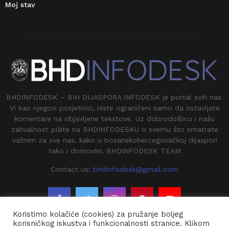
Moj stav
BHDINFODESK – BIH DIJASPORA INFODESK je portal svih nas.
Vi kao njegovi posjetioci, niste ograničeni samo da ostavljate
komentare na objavljene tekstove. Uz dobrodošlicu i našu
zahvalnost pišite na BHDINFODESKU o svemu što smatrate
važnim za sve nas, kako u bosanskohercegovačkoj dijaspori
tako i domovini. BHDINFODESK TEAM
Contact us:
bhdinfodesk@gmail.com
Koristimo kolačiće (cookies) za pružanje boljeg
korisničkog iskustva i funkcionalnosti stranice. Klikom