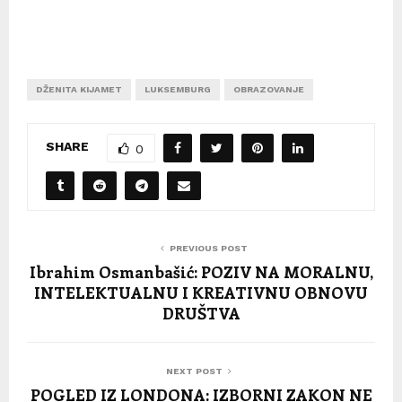
DŽENITA KIJAMET
LUKSEMBURG
OBRAZOVANJE
SHARE
0
PREVIOUS POST
Ibrahim Osmanbašić: POZIV NA MORALNU,
INTELEKTUALNU I KREATIVNU OBNOVU
DRUŠTVA
NEXT POST
POGLED IZ LONDONA: IZBORNI ZAKON NE